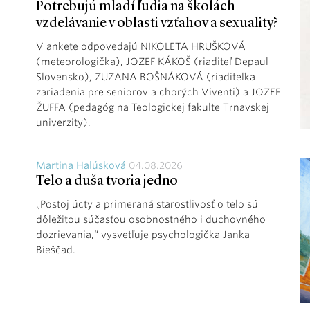
Potrebujú mladí ľudia na školách
vzdelávanie v oblasti vzťahov a sexuality?
V ankete odpovedajú NIKOLETA HRUŠKOVÁ
(meteorologička), JOZEF KÁKOŠ (riaditeľ Depaul
Slovensko), ZUZANA BOŠNÁKOVÁ (riaditeľka
zariadenia pre seniorov a chorých Viventi) a JOZEF
ŽUFFA (pedagóg na Teologickej fakulte Trnavskej
univerzity).
Martina Halúsková
04.08.2026
Telo a duša tvoria jedno
„Postoj úcty a primeraná starostlivosť o telo sú
dôležitou súčasťou osobnostného i duchovného
dozrievania,“ vysvetľuje psychologička Janka
Bieščad.