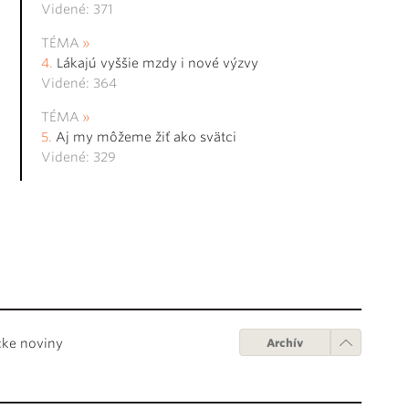
Videné: 371
TÉMA
Lákajú vyššie mzdy i nové výzvy
Videné: 364
TÉMA
Aj my môžeme žiť ako svätci
Videné: 329
cke noviny
Archív