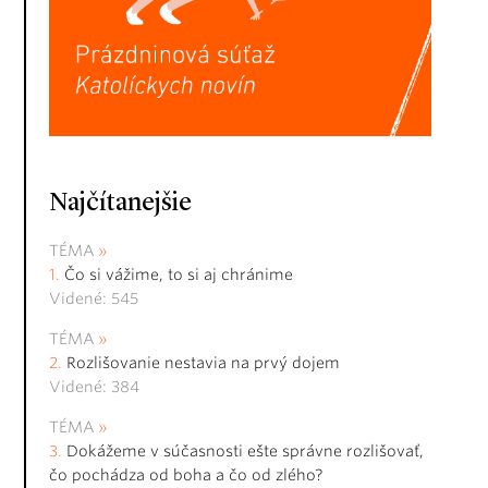
Najčítanejšie
TÉMA
Čo si vážime, to si aj chránime
Videné: 545
TÉMA
Rozlišovanie nestavia na prvý dojem
Videné: 384
TÉMA
Dokážeme v súčasnosti ešte správne rozlišovať,
čo pochádza od boha a čo od zlého?