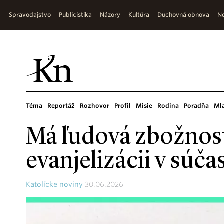
Spravodajstvo
Publicistika
Názory
Kultúra
Duchovná obnova
Ne
Téma
Reportáž
Rozhovor
Profil
Misie
Rodina
Poradňa
Ml
Má ľudová zbožnosť
evanjelizácii v súč
Katolícke noviny
30.06.2026