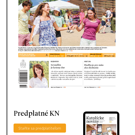
Predplatné KN
Staňte sa predplatiteľom