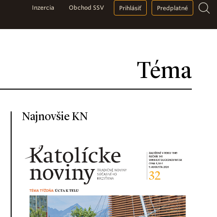
Inzercia
Obchod SSV
Prihlásiť
Predplatné
Téma
Najnovšie KN