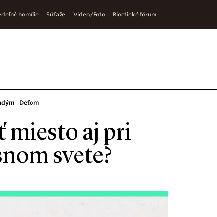
deľné homílie
Súťaže
Video/Foto
Bioetické fórum
adým
Deťom
 miesto aj pri
asnom svete?