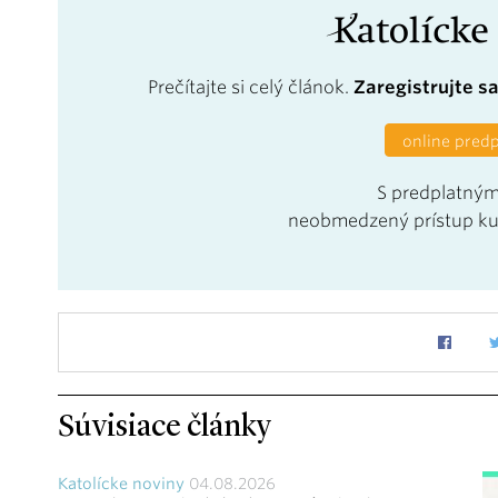
Prečítajte si celý článok.
Zaregistrujte s
online pred
S predplatným
neobmedzený prístup k
Súvisiace články
Katolícke noviny
04.08.2026