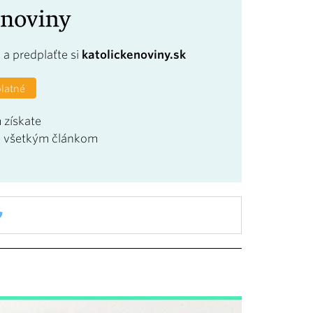
a
a predplaťte si
katolickenoviny.sk
platné
 získate
u všetkým článkom