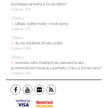
pochádza od boha a čo od zlého?
Videné: 379
TÉMA
Lákajú vyššie mzdy i nové výzvy
Videné: 375
TÉMA
Aj my môžeme žiť ako svätci
Videné: 339
TÉMA
Vnímate odliv mladých do zahraničia ako
problematický trend aj z pohľadu Cirkvi a života viery?
Videné: 323