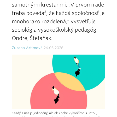
samotnými kresťanmi. „V prvom rade
treba povedať, že každá spoločnosť je
mnohorako rozdelená,“ vysvetľuje
sociológ a vysokoškolský pedagóg
Ondrej Štefaňak.
Zuzana Artimová
26.05.2026
Každý z nás je jedinečný, ale ak k sebe vykročíme s úctou,