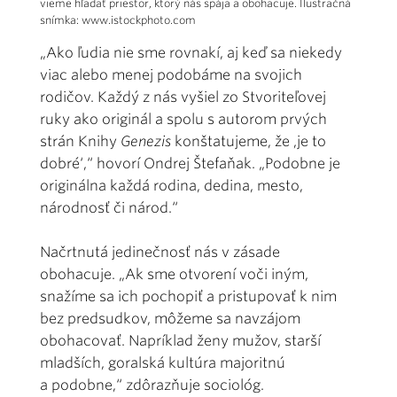
vieme hľadať priestor, ktorý nás spája a obohacuje. Ilustračná
snímka: www.istockphoto.com
„Ako ľudia nie sme rovnakí, aj keď sa niekedy
viac alebo menej podobáme na svojich
rodičov. Každý z nás vyšiel zo Stvoriteľovej
ruky ako originál a spolu s autorom prvých
strán Knihy
Genezis
konštatujeme, že ,je to
dobré‘,“ hovorí Ondrej Štefaňak. „Podobne je
originálna každá rodina, dedina, mesto,
národnosť či národ.“
Načrtnutá jedinečnosť nás v zásade
obohacuje. „Ak sme otvorení voči iným,
snažíme sa ich pochopiť a pristupovať k nim
bez predsudkov, môžeme sa navzájom
obohacovať. Napríklad ženy mužov, starší
mladších, goralská kultúra majoritnú
a podobne,“ zdôrazňuje sociológ.