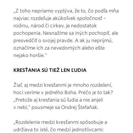
„Z toho nepriamo vyplýva, že to, čo podľa mňa
najviac rozdeľuje akúkoľvek spoločnosť –
rodinu, národ či cirkev, je nedostatok
pochopenia. Nesnažíme sa iných pochopiť, ale
presvedčiť o svojej pravde. A ak ju neprijmú,
označíme ich za nevedomých alebo ešte
nejako horšie.“
KRESŤANIA SÚ TIEŽ LEN ĽUDIA
Žiaľ, aj medzi kresťanmi je mnoho rozdelení,
hoci veríme v jedného Boha. Prečo je to tak?
„Pretože aj kresťania sú ľudia a nie anjeli
v nebi,“ pousmeje sa Ondrej Štefaňak.
„Rozdelenie medzi kresťanmi spôsobuje a
udržiava to isté, čo medzi jednotlivcami: