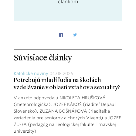
článkom
Súvisiace články
Katolícke noviny
04.08.2026
Potrebujú mladí ľudia na školách
vzdelávanie v oblasti vzťahov a sexuality?
V ankete odpovedajú NIKOLETA HRUŠKOVÁ
(meteorologička), JOZEF KÁKOŠ (riaditeľ Depaul
Slovensko), ZUZANA BOŠNÁKOVÁ (riaditeľka
zariadenia pre seniorov a chorých Viventi) a JOZEF
ŽUFFA (pedagóg na Teologickej fakulte Trnavskej
univerzity).