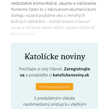
nedostatok komunikácie, záujmu a načúvania.
Pomerne často to v takzvanom ekumenickom
dialógu vyzerá podobne ako v mnohých
bežných debatách – každá strana si hovorí
svoje a súčasne nemá reálny záujem počúvať
druhú stranu.“
Prečítajte si celý článok.
Zaregistrujte
sa
a predplaťte si
katolickenoviny.sk
online predplatné
S predplatným získate
neobmedzený prístup ku všetkým