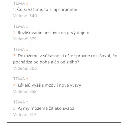
TÉMA
Čo si vážime, to si aj chránime
Videné: 540
TÉMA
Rozlišovanie nestavia na prvý dojem
Videné: 379
TÉMA
Dokážeme v súčasnosti ešte správne rozlišovať, čo
pochádza od boha a čo od zlého?
Videné: 366
TÉMA
Lákajú vyššie mzdy i nové výzvy
Videné: 358
TÉMA
Aj my môžeme žiť ako svätci
Videné: 319