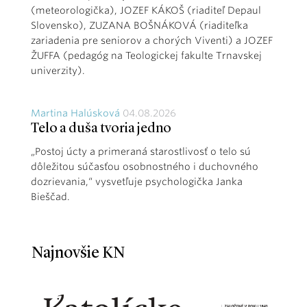
(meteorologička), JOZEF KÁKOŠ (riaditeľ Depaul
Slovensko), ZUZANA BOŠNÁKOVÁ (riaditeľka
zariadenia pre seniorov a chorých Viventi) a JOZEF
ŽUFFA (pedagóg na Teologickej fakulte Trnavskej
univerzity).
Martina Halúsková
04.08.2026
Telo a duša tvoria jedno
„Postoj úcty a primeraná starostlivosť o telo sú
dôležitou súčasťou osobnostného i duchovného
dozrievania,“ vysvetľuje psychologička Janka
Bieščad.
Najnovšie KN