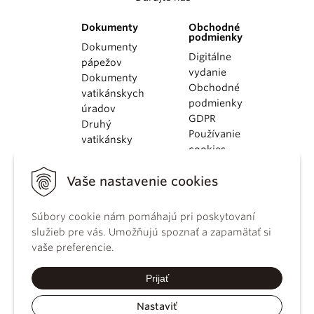
Dokumenty
Obchodné
podmienky
Dokumenty
Digitálne
pápežov
vydanie
Dokumenty
Obchodné
vatikánskych
podmienky
úradov
GDPR
Druhý
Používanie
vatikánsky
cookies
koncil
Dokumenty
Vaše nastavenie cookies
KBS
Kódex
Súbory cookie nám pomáhajú pri poskytovaní
kánonického
služieb pre vás. Umožňujú spoznať a zapamätať si
práva
vaše preferencie.
Katechizmus
Katolíckej
Prijať
cirkvi
Nastaviť