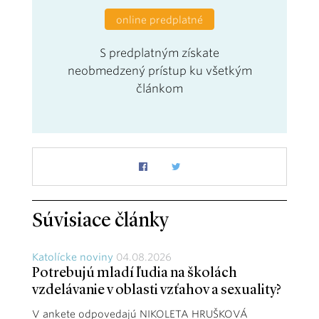
online predplatné
S predplatným získate
neobmedzený prístup ku všetkým
článkom
Súvisiace články
Katolícke noviny
04.08.2026
Potrebujú mladí ľudia na školách
vzdelávanie v oblasti vzťahov a sexuality?
V ankete odpovedajú NIKOLETA HRUŠKOVÁ