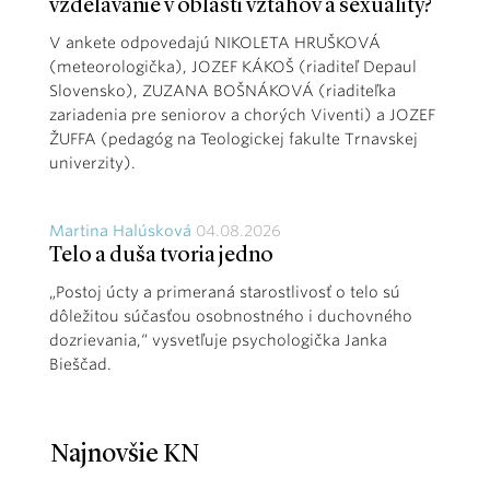
vzdelávanie v oblasti vzťahov a sexuality?
V ankete odpovedajú NIKOLETA HRUŠKOVÁ
(meteorologička), JOZEF KÁKOŠ (riaditeľ Depaul
Slovensko), ZUZANA BOŠNÁKOVÁ (riaditeľka
zariadenia pre seniorov a chorých Viventi) a JOZEF
ŽUFFA (pedagóg na Teologickej fakulte Trnavskej
univerzity).
Martina Halúsková
04.08.2026
Telo a duša tvoria jedno
„Postoj úcty a primeraná starostlivosť o telo sú
dôležitou súčasťou osobnostného i duchovného
dozrievania,“ vysvetľuje psychologička Janka
Bieščad.
Najnovšie KN