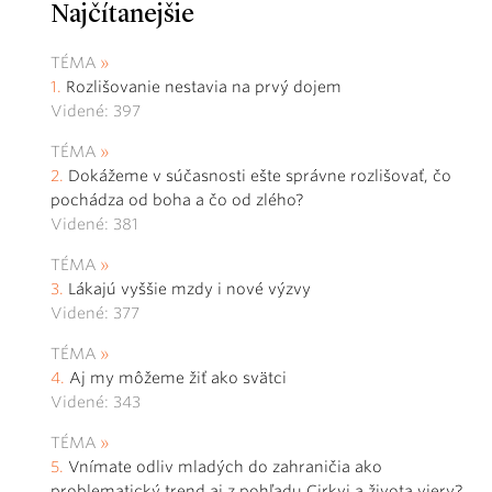
Najčítanejšie
TÉMA
Rozlišovanie nestavia na prvý dojem
Videné: 397
TÉMA
Dokážeme v súčasnosti ešte správne rozlišovať, čo
pochádza od boha a čo od zlého?
Videné: 381
TÉMA
Lákajú vyššie mzdy i nové výzvy
Videné: 377
TÉMA
Aj my môžeme žiť ako svätci
Videné: 343
TÉMA
Vnímate odliv mladých do zahraničia ako
problematický trend aj z pohľadu Cirkvi a života viery?