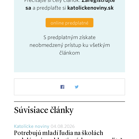
Prečítajte si celý článok.
Zaregistrujte
sa
a predplaťte si
katolickenoviny.sk
online predplatné
S predplatným získate
neobmedzený prístup ku všetkým
článkom
Súvisiace články
Katolícke noviny
04.08.2026
Potrebujú mladí ľudia na školách