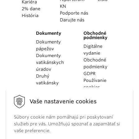
Kariéra
KN
2% dane
Podporte nás
História
Darujte nás
Dokumenty
Obchodné
podmienky
Dokumenty
Digitálne
pápežov
vydanie
Dokumenty
Obchodné
vatikánskych
podmienky
úradov
GDPR
Druhý
Používanie
vatikánsky
cookies
koncil
Dokumenty
Vaše nastavenie cookies
KBS
Kódex
Súbory cookie nám pomáhajú pri poskytovaní
kánonického
služieb pre vás. Umožňujú spoznať a zapamätať si
práva
vaše preferencie.
Katechizmus
Katolíckej