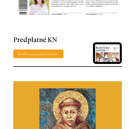
Predplatné KN
Staňte sa predplatiteľom