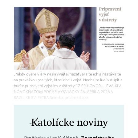
„Nikdy dvere viery neskrývajte, nezatvárajte ich a nestávajte
sa prekážkou pre tých, ktorí chcú vojsť. Nechajte ľudí vstúpiť a
buďte pripravení vyjsť im v ústrety.“ Z PRÍHOVORU LEVA XIV.
NOVOKŇAZOM POČAS VYSVIACKY 26. APRÍLA 2026 V
BAZILIKE SV. PETRA Snímka: profimedia.sk