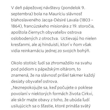
V deň pápežovej návštevy (pondelok 9.
septembra) bola na Mauríciu slávnosť
blahoslaveného Jacqa-Désiré Lavala (1803 –
1864), francúzskeho misionára z 19. storočia,
apoštola čiernych obyvateľov ostrova
oslobodených z otroctva. Uctievajú ho nielen
kresťanmi, ale aj hinduisti, ktorí v ňom však
vidia reinkarnáciu jednej zo svojich bohýň.
Okolo stotisíc ľudí sa zhromaždilo na svahu
pod pódiom s pápežským oltárom, to
znamená, že na slávnosť prišiel takmer každý
desiaty obyvateľ ostrova.
„Neznepokojujte sa, keď počujete o poklese
povolaní v niektorých formách života Cirkvi,
ale skôr majte obavy z toho, že ubúda ľudí
usilujúcich sa o šťastie, ktoré prináša svätý