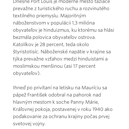
Dnešné Port Louis je moderné mesto ťažiace
prevažne z turistického ruchu a rozvinutého
textilného priemyslu. Majoritným
náboženstvom v populácii 1,3 milióna
obyvateľov je hinduizmus, ku ktorému sa hlási
bezmála polovica obyvateľov ostrova.
Katolíkov je 28 percent, teda okolo
štyristotisíc. Náboženské napätie v krajine sa
týka prevažne vzťahov medzi hinduistami a
moslimskou menšinou (asi 17 percent
obyvateľov).
Ihneď po privítaní na letisku na Mauríciu sa
pápež František odobral na pahorok nad
hlavným mestom k soche Panny Márie,
Kráľovnej pokoja, postavenej v roku 1940 ako
poďakovanie za ochranu krajiny počas prvej
svetovej vojny.