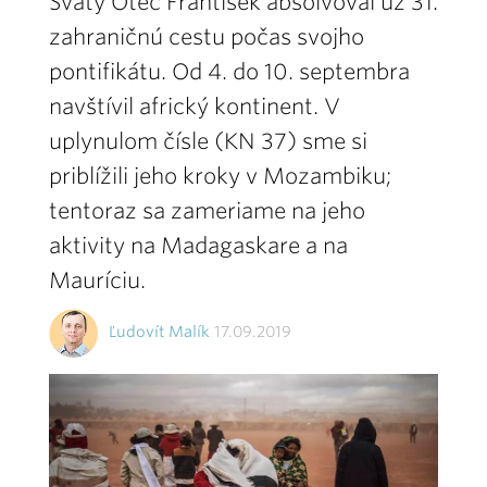
Svätý Otec František absolvoval už 31.
zahraničnú cestu počas svojho
pontifikátu. Od 4. do 10. septembra
navštívil africký kontinent. V
uplynulom čísle (KN 37) sme si
priblížili jeho kroky v Mozambiku;
tentoraz sa zameriame na jeho
aktivity na Madagaskare a na
Mauríciu.
Ľudovít Malík
17.09.2019