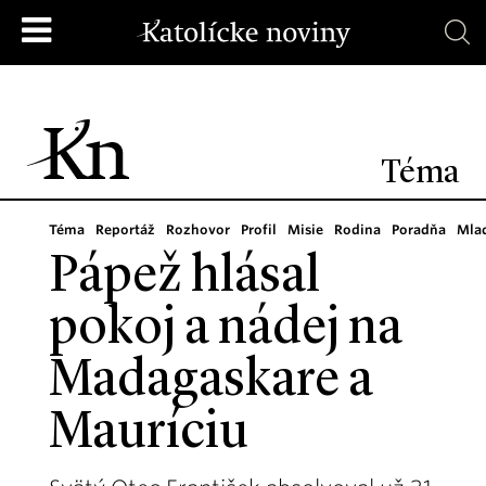
Téma
Téma
Reportáž
Rozhovor
Profil
Misie
Rodina
Poradňa
Mla
Pápež hlásal
pokoj a nádej na
Madagaskare a
Mauríciu