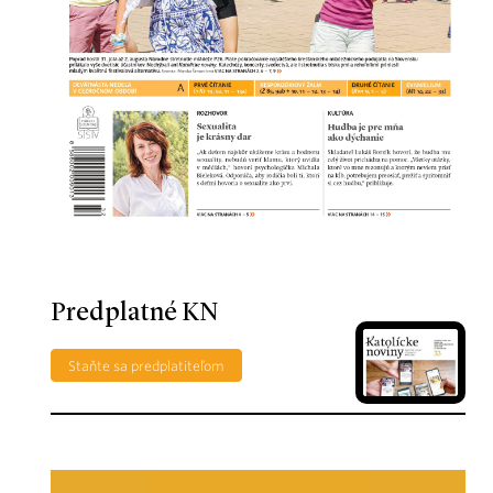
Predplatné KN
Staňte sa predplatiteľom