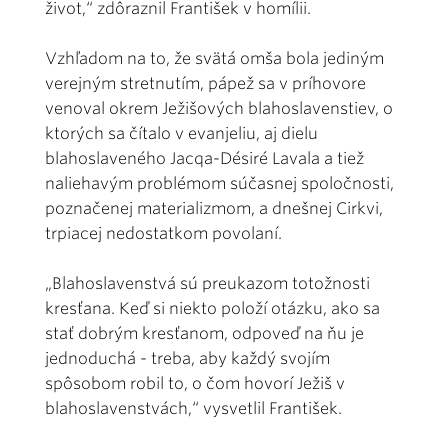
život,“ zdôraznil František v homílii.
Vzhľadom na to, že svätá omša bola jediným
verejným stretnutím, pápež sa v príhovore
venoval okrem Ježišových blahoslavenstiev, o
ktorých sa čítalo v evanjeliu, aj dielu
blahoslaveného Jacqa-Désiré Lavala a tiež
naliehavým problémom súčasnej spoločnosti,
poznačenej materializmom, a dnešnej Cirkvi,
trpiacej nedostatkom povolaní.
„Blahoslavenstvá sú preukazom totožnosti
kresťana. Keď si niekto položí otázku, ako sa
stať dobrým kresťanom, odpoveď na ňu je
jednoduchá - treba, aby každý svojím
spôsobom robil to, o čom hovorí Ježiš v
blahoslavenstvách,“ vysvetlil František.