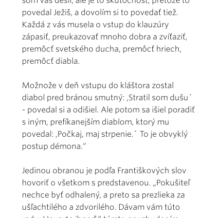
som vás desil, ale je to skutočnosť, pretože to
povedal Ježiš, a dovolím si to povedať tiež.
Každá z vás musela o vstup do klauzúry
zápasiť, preukazovať mnoho dobra a zvíťaziť,
premôcť svetského ducha, premôcť hriech,
premôcť diabla.
Možnože v deň vstupu do kláštora zostal
diabol pred bránou smutný: ,Stratil som dušu´
- povedal si a odišiel. Ale potom sa išiel poradiť
s iným, prefíkanejším diablom, ktorý mu
povedal: ,Počkaj, maj strpenie.´ To je obvyklý
postup démona.“
Jedinou obranou je podľa Františkových slov
hovoriť o všetkom s predstavenou. „Pokušiteľ
nechce byť odhalený, a preto sa prezlieka za
ušľachtilého a zdvorilého. Dávam vám túto