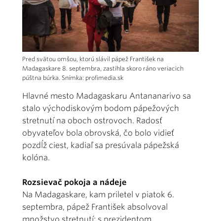
Pred svätou omšou, ktorú slávil pápež František na
Madagaskare 8. septembra, zastihla skoro ráno veriacich
púštna búrka. Snímka: profimedia.sk
Hlavné mesto Madagaskaru Antananarivo sa
stalo východiskovým bodom pápežových
stretnutí na oboch ostrovoch. Radosť
obyvateľov bola obrovská, čo bolo vidieť
pozdĺž ciest, kadiaľ sa presúvala pápežská
kolóna.
Rozsievač pokoja a nádeje
Na Madagaskare, kam priletel v piatok 6.
septembra, pápež František absolvoval
množstvo stretnutí: s prezidentom,