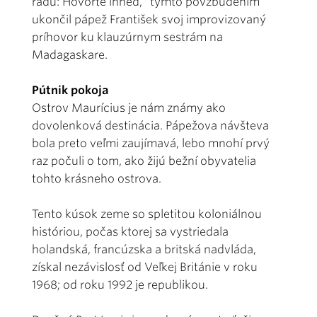
radu: Hovorte ihneď,“ týmto povzbudením
ukončil pápež František svoj improvizovaný
príhovor ku klauzúrnym sestrám na
Madagaskare.
Pútnik pokoja
Ostrov Maurícius je nám známy ako
dovolenková destinácia. Pápežova návšteva
bola preto veľmi zaujímavá, lebo mnohí prvý
raz počuli o tom, ako žijú bežní obyvatelia
tohto krásneho ostrova.
Tento kúsok zeme so spletitou koloniálnou
históriou, počas ktorej sa vystriedala
holandská, francúzska a britská nadvláda,
získal nezávislosť od Veľkej Británie v roku
1968; od roku 1992 je republikou.