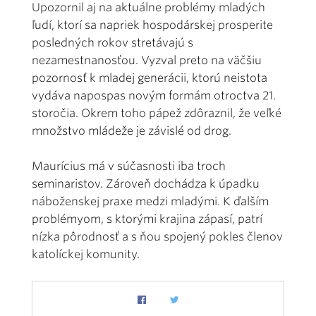
Upozornil aj na aktuálne problémy mladých
ľudí, ktorí sa napriek hospodárskej prosperite
posledných rokov stretávajú s
nezamestnanosťou. Vyzval preto na väčšiu
pozornosť k mladej generácii, ktorú neistota
vydáva napospas novým formám otroctva 21.
storočia. Okrem toho pápež zdôraznil, že veľké
množstvo mládeže je závislé od drog.
Maurícius má v súčasnosti iba troch
seminaristov. Zároveň dochádza k úpadku
náboženskej praxe medzi mladými. K ďalším
problémyom, s ktorými krajina zápasí, patrí
nízka pôrodnosť a s ňou spojený pokles členov
katolíckej komunity.