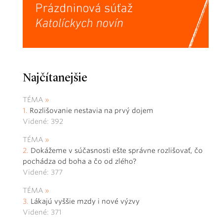
Najčítanejšie
TÉMA
Rozlišovanie nestavia na prvý dojem
Videné: 392
TÉMA
Dokážeme v súčasnosti ešte správne rozlišovať, čo
pochádza od boha a čo od zlého?
Videné: 377
TÉMA
Lákajú vyššie mzdy i nové výzvy
Videné: 371