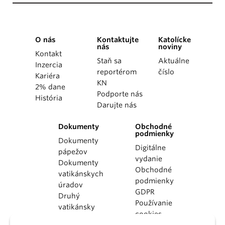
O nás
Kontaktujte
Katolícke
nás
noviny
Kontakt
Staň sa
Aktuálne
Inzercia
reportérom
číslo
Kariéra
KN
2% dane
Podporte nás
História
Darujte nás
Dokumenty
Obchodné
podmienky
Dokumenty
Digitálne
pápežov
vydanie
Dokumenty
Obchodné
vatikánskych
podmienky
úradov
GDPR
Druhý
Používanie
vatikánsky
cookies
koncil