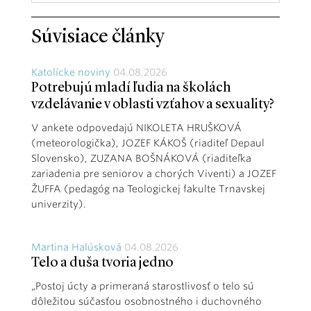
Súvisiace články
Katolícke noviny
04.08.2026
Potrebujú mladí ľudia na školách
vzdelávanie v oblasti vzťahov a sexuality?
V ankete odpovedajú NIKOLETA HRUŠKOVÁ
(meteorologička), JOZEF KÁKOŠ (riaditeľ Depaul
Slovensko), ZUZANA BOŠNÁKOVÁ (riaditeľka
zariadenia pre seniorov a chorých Viventi) a JOZEF
ŽUFFA (pedagóg na Teologickej fakulte Trnavskej
univerzity).
Martina Halúsková
04.08.2026
Telo a duša tvoria jedno
„Postoj úcty a primeraná starostlivosť o telo sú
dôležitou súčasťou osobnostného i duchovného