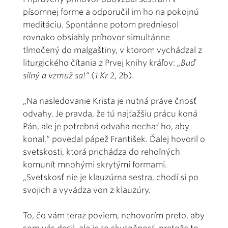
písomnej forme a odporučil im ho na pokojnú
meditáciu. Spontánne potom predniesol
rovnako obsiahly príhovor simultánne
tlmočený do malgaštiny, v ktorom vychádzal z
liturgického čítania z Prvej knihy kráľov:
„Buď
silný a vzmuž sa!“
(
1 Kr
2, 2b).
„Na nasledovanie Krista je nutná práve čnosť
odvahy. Je pravda, že tú najťažšiu prácu koná
Pán, ale je potrebná odvaha nechať ho, aby
konal,“ povedal pápež František. Ďalej hovoril o
svetskosti, ktorá prichádza do rehoľných
komunít mnohými skrytými formami.
„Svetskosť nie je klauzúrna sestra, chodí si po
svojich a vyvádza von z klauzúry.
To, čo vám teraz poviem, nehovorím preto, aby