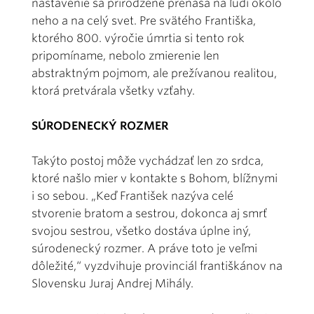
nastavenie sa prirodzene prenáša na ľudí okolo
neho a na celý svet. Pre svätého Františka,
ktorého 800. výročie úmrtia si tento rok
pripomíname, nebolo zmierenie len
abstraktným pojmom, ale prežívanou realitou,
ktorá pretvárala všetky vzťahy.
SÚRODENECKÝ ROZMER
Takýto postoj môže vychádzať len zo srdca,
ktoré našlo mier v kontakte s Bohom, blížnymi
i so sebou. „Keď František nazýva celé
stvorenie bratom a sestrou, dokonca aj smrť
svojou sestrou, všetko dostáva úplne iný,
súrodenecký rozmer. A práve toto je veľmi
dôležité,“ vyzdvihuje provinciál františkánov na
Slovensku Juraj Andrej Mihály.