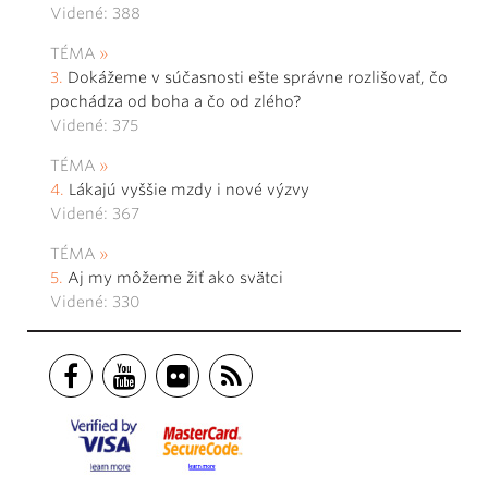
Videné: 388
TÉMA
Dokážeme v súčasnosti ešte správne rozlišovať, čo
pochádza od boha a čo od zlého?
Videné: 375
TÉMA
Lákajú vyššie mzdy i nové výzvy
Videné: 367
TÉMA
Aj my môžeme žiť ako svätci
Videné: 330