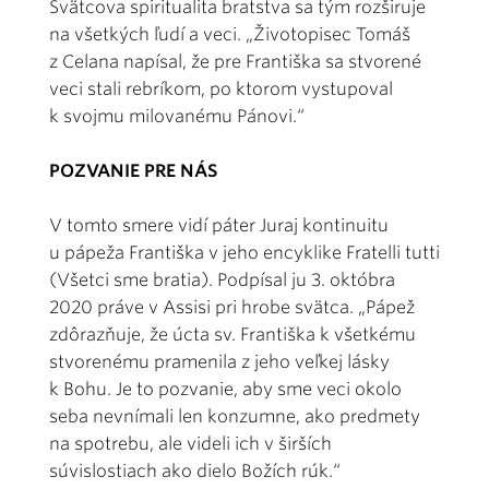
Svätcova spiritualita bratstva sa tým rozširuje
na všetkých ľudí a veci. „Životopisec Tomáš
z Celana napísal, že pre Františka sa stvorené
veci stali rebríkom, po ktorom vystupoval
k svojmu milovanému Pánovi.“
POZVANIE PRE NÁS
V tomto smere vidí páter Juraj kontinuitu
u pápeža Františka v jeho encyklike Fratelli tutti
(Všetci sme bratia). Podpísal ju 3. októbra
2020 práve v Assisi pri hrobe svätca. „Pápež
zdôrazňuje, že úcta sv. Františka k všetkému
stvorenému pramenila z jeho veľkej lásky
k Bohu. Je to pozvanie, aby sme veci okolo
seba nevnímali len konzumne, ako predmety
na spotrebu, ale videli ich v širších
súvislostiach ako dielo Božích rúk.“