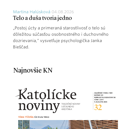
Martina Halúsková
04.08.2026
Telo a duša tvoria jedno
„Postoj úcty a primeraná starostlivosť o telo sú
dôležitou súčasťou osobnostného i duchovného
dozrievania,“ vysvetľuje psychologička Janka
Bieščad.
Najnovšie KN