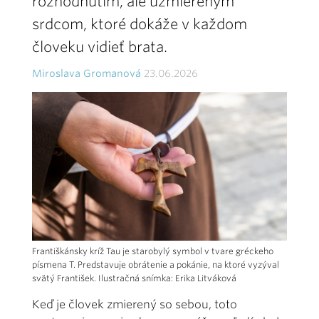
rozhodnutím, ale uzmiereným
srdcom, ktoré dokáže v každom
človeku vidieť brata.
Miroslava Gromanová
23.06.2026
Františkánsky kríž Tau je starobylý symbol v tvare gréckeho
písmena T. Predstavuje obrátenie a pokánie, na ktoré vyzýval
svätý František. Ilustračná snímka: Erika Litváková
Keď je človek zmierený so sebou, toto