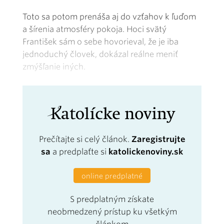
Toto sa potom prenáša aj do vzťahov k ľuďom
a šírenia atmosféry pokoja. Hoci svätý
František sám o sebe hovorieval, že je iba
jednoduchý človek, dokázal reálne meniť
zmýšľanie iných.
Prečítajte si celý článok.
Zaregistrujte
sa
a predplaťte si
katolickenoviny.sk
online predplatné
S predplatným získate
neobmedzený prístup ku všetkým