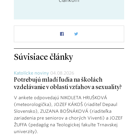
článkom
Súvisiace články
Katolícke noviny
04.08.2026
Potrebujú mladí ľudia na školách
vzdelávanie v oblasti vzťahov a sexuality?
V ankete odpovedajú NIKOLETA HRUŠKOVÁ
(meteorologička), JOZEF KÁKOŠ (riaditeľ Depaul
Slovensko), ZUZANA BOŠNÁKOVÁ (riaditeľka
zariadenia pre seniorov a chorých Viventi) a JOZEF
ŽUFFA (pedagóg na Teologickej fakulte Trnavskej
univerzity).