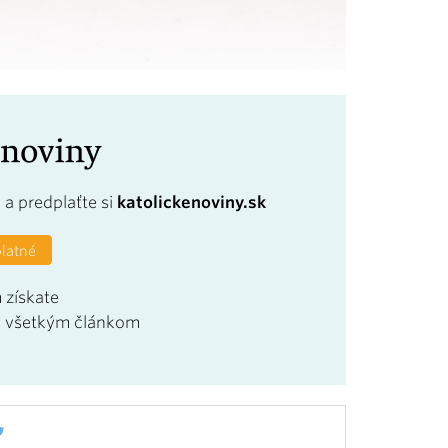
a
a predplaťte si
katolickenoviny.sk
platné
 získate
u všetkým článkom