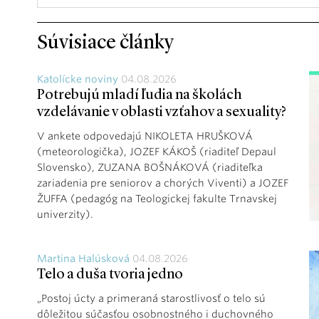
Súvisiace články
Katolícke noviny
04.08.2026
Potrebujú mladí ľudia na školách
vzdelávanie v oblasti vzťahov a sexuality?
V ankete odpovedajú NIKOLETA HRUŠKOVÁ
(meteorologička), JOZEF KÁKOŠ (riaditeľ Depaul
Slovensko), ZUZANA BOŠNÁKOVÁ (riaditeľka
zariadenia pre seniorov a chorých Viventi) a JOZEF
ŽUFFA (pedagóg na Teologickej fakulte Trnavskej
univerzity).
Martina Halúsková
04.08.2026
Telo a duša tvoria jedno
„Postoj úcty a primeraná starostlivosť o telo sú
dôležitou súčasťou osobnostného i duchovného