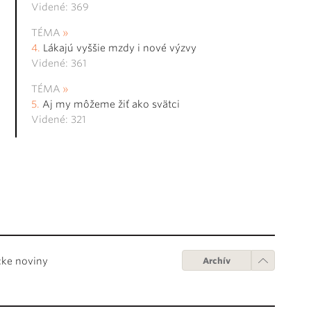
Videné: 369
TÉMA
Lákajú vyššie mzdy i nové výzvy
Videné: 361
TÉMA
Aj my môžeme žiť ako svätci
Videné: 321
cke noviny
Archív