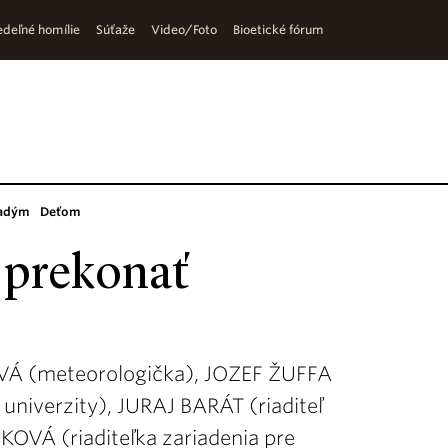
deľné homílie
Súťaže
Video/Foto
Bioetické fórum
adým
Deťom
 prekonať
VÁ (meteorologička), JOZEF ŽUFFA
 univerzity), JURAJ BARÁT (riaditeľ
OVÁ (riaditeľka zariadenia pre