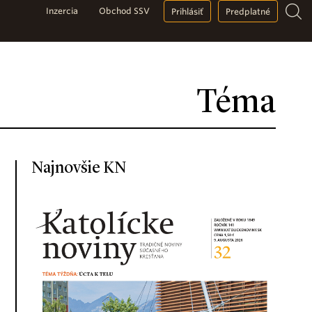
Inzercia
Obchod SSV
Prihlásiť
Predplatné
Téma
Najnovšie KN