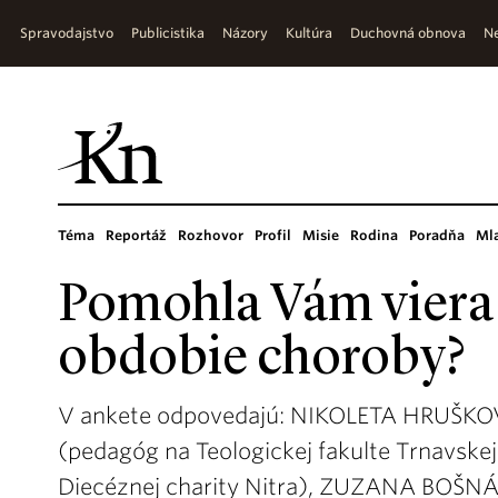
Spravodajstvo
Publicistika
Názory
Kultúra
Duchovná obnova
Ne
Téma
Reportáž
Rozhovor
Profil
Misie
Rodina
Poradňa
Ml
Pomohla Vám viera
obdobie choroby?
V ankete odpovedajú: NIKOLETA HRUŠKO
(pedagóg na Teologickej fakulte Trnavskej
Diecéznej charity Nitra), ZUZANA BOŠNÁK