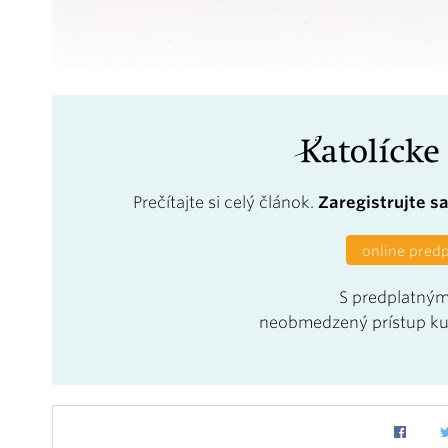
Prečítajte si celý článok.
Zaregistrujte s
online pred
S predplatným
neobmedzený prístup k