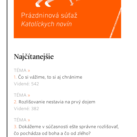
Najčítanejšie
TÉMA
Čo si vážime, to si aj chránime
Videné: 542
TÉMA
Rozlišovanie nestavia na prvý dojem
Videné: 382
TÉMA
Dokážeme v súčasnosti ešte správne rozlišovať,
čo pochádza od boha a čo od zlého?