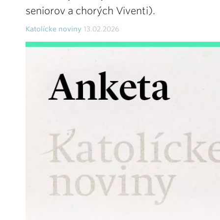
seniorov a chorých Viventi).
Katolícke noviny
13.02.2026