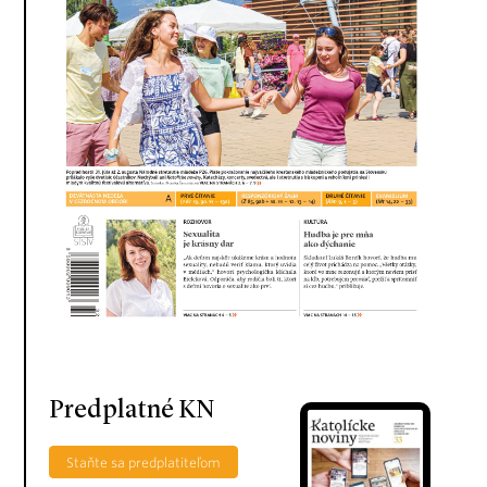
Predplatné KN
Staňte sa predplatiteľom