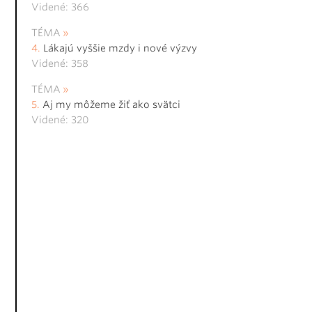
Videné: 366
TÉMA
Lákajú vyššie mzdy i nové výzvy
Videné: 358
TÉMA
Aj my môžeme žiť ako svätci
Videné: 320