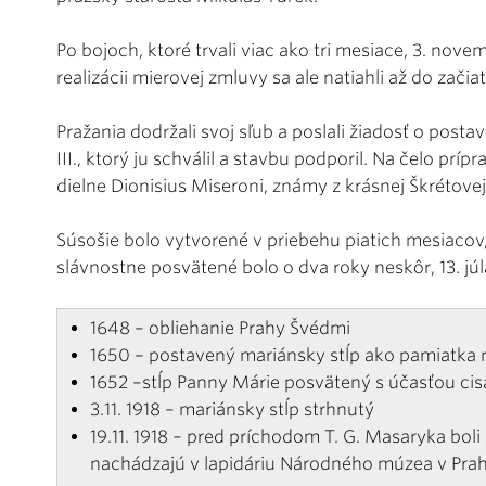
Po bojoch, ktoré trvali viac ako tri mesiace, 3. nov
realizácii mierovej zmluvy sa ale natiahli až do zači
Pražania dodržali svoj sľub a poslali žiadosť o post
III., ktorý ju schválil a stavbu podporil. Na čelo prí
dielne Dionisius Miseroni, známy z krásnej Škrétove
Súsošie bolo vytvorené v priebehu piatich mesiacov
slávnostne posvätené bolo o dva roky neskôr, 13. júl
1648 – obliehanie Prahy Švédmi
1650 – postavený mariánsky stĺp ako pamiatka 
1652 –stĺp Panny Márie posvätený s účasťou cisá
3.11. 1918 – mariánsky stĺp strhnutý
19.11. 1918 – pred príchodom T. G. Masaryka bol
nachádzajú v lapidáriu Národného múzea v Prah