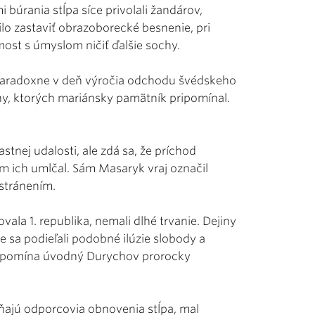
úrania stĺpa síce privolali žandárov,
rilo zastaviť obrazoborecké besnenie, pri
 most s úmyslom ničiť ďalšie sochy.
 paradoxne v deň výročia odchodu švédskeho
y, ktorých mariánsky pamätník pripomínal.
stnej udalosti, ale zdá sa, že príchod
m ich umlčal. Sám Masaryk vraj označil
dstránením.
ovala 1. republika, nemali dlhé trvanie. Dejiny
e sa podieľali podobné ilúzie slobody a
 pripomína úvodný Durychov prorocky
áňajú odporcovia obnovenia stĺpa, mal