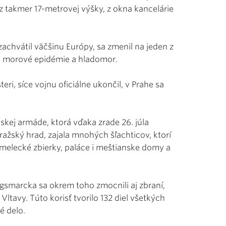
 z takmer 17-metrovej výšky, z okna kancelárie
 zachvátil väčšinu Európy, sa zmenil na jeden z
li morové epidémie a hladomor.
ri, síce vojnu oficiálne ukončil, v Prahe sa
skej armáde, ktorá vďaka zrade 26. júla
ažský hrad, zajala mnohých šľachticov, ktorí
umelecké zbierky, paláce i meštianske domy a
gsmarcka sa okrem toho zmocnili aj zbraní,
ltavy. Túto korisť tvorilo 132 diel všetkých
é delo.