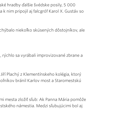
ské hradby ďalšie švédske posily, 5 000
 nim pripojil aj falcgróf Karol X. Gustáv so
echýbalo niekoľko skúsených dôstojníkov, ale
, rýchlo sa vyrábali improvizované zbrane a
 Jiří Plachý z Klementínskeho kolégia, ktorý
oľníkov bránil Karlov most a Staromestskú
mi mesta zložiť sľub: Ak Panna Mária pomôže
estského námestia. Medzi sľubujúcimi bol aj