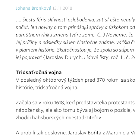
Johana Bronková
13.11.2018
„... šiesta féria slávnosti oslobodenia, zatiaľ ešte neup
počuť, len noviny o tom prinášajú správy a úskokom od
pamätnom rínku zmena tváre zeme. (...) Nevieme, čo c
Jej príčiny a následky sú len čiastočne známe, väčšia ča
v plameni histórie. Skutočnosťou je, že spolu so stĺpom
jej poprava“
(Jaroslav Durych,
Lidové listy
, roč. I., č
Tridsaťročná vojna
V posledný októbrový týždeň pred 370 rokmi sa skon
histórie, tridsaťročná vojna.
Začala sa v roku 1618, keď predstavitelia protesta
nábožensky, ale ako tomu býva aj bojom o pozície, v
zhodili habsburských miestodržiteľov.
A urobili tak doslovne. Jaroslav Bořita z Martinic 