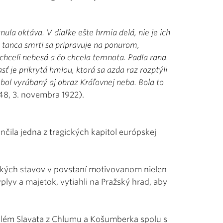
lynula oktáva. V diaľke ešte hrmia delá, nie je ich
 tanca smrti sa pripravuje na ponurom,
hceli nebesá a čo chcela temnota. Padla rana.
sť je prikrytá hmlou, ktorá sa azda raz rozptýli
 bol vyrúbaný aj obraz Kráľovnej neba. Bola to
. 248, 3. novembra 1922).
čila jedna z tragických kapitol európskej
ntských stavov v povstaní motivovanom nielen
plyv a majetok, vytiahli na Pražský hrad, aby
a Vilém Slavata z Chlumu a Košumberka spolu s