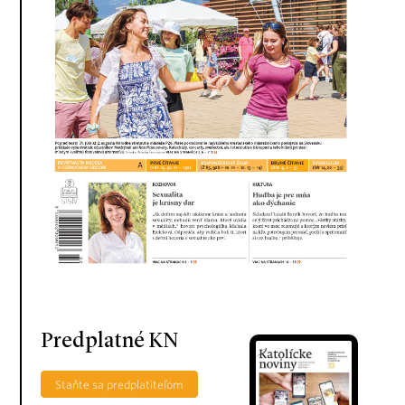
Predplatné KN
Staňte sa predplatiteľom