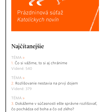
Najčítanejšie
TÉMA
Čo si vážime, to si aj chránime
Videné: 540
TÉMA
Rozlišovanie nestavia na prvý dojem
Videné: 379
TÉMA
Dokážeme v súčasnosti ešte správne rozlišovať,
čo pochádza od boha a čo od zlého?