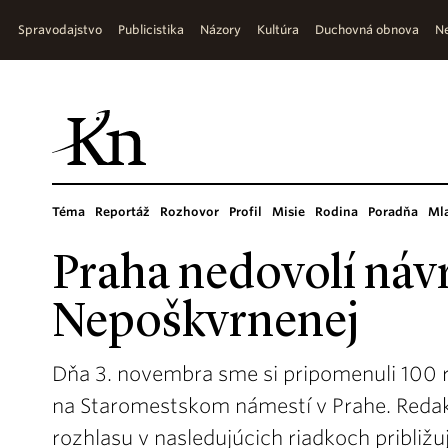
Spravodajstvo
Publicistika
Názory
Kultúra
Duchovná obnova
Ne
Téma
Reportáž
Rozhovor
Profil
Misie
Rodina
Poradňa
Ml
Praha nedovolí náv
Nepoškvrnenej
Dňa 3. novembra sme si pripomenuli 100 
na Staromestskom námestí v Prahe. Redak
rozhlasu v nasledujúcich riadkoch približu