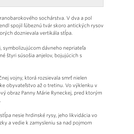
o ranobarokového sochárstva. V dva a pol
endl spojil ľúbeznú tvár skoro antických rysov
rých doznievala vertikála stĺpa.
i, symbolizujúcom dávneho nepriateľa
né štyri súsošia anjelov, bojujúcich s
nej vojny, ktorá rozsievala smrť nielen
 obyvateľstvo až o tretinu. Vo výklenku v
ľový obraz Panny Márie Ryneckej, pred ktorým
.
ĺpa nesie hrdinské rysy, jeho likvidácia vo
ázky a vedie k zamysleniu sa nad pojmom