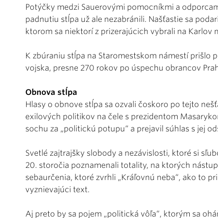
Potýčky medzi Sauerovými pomocníkmi a odporcami b
padnutiu stĺpa už ale nezabránili. Našťastie sa poda
ktorom sa niektorí z prizerajúcich vybrali na Karlov
K zbúraniu stĺpa na Staromestskom námestí prišlo
vojska, presne 270 rokov po úspechu obrancov Prah
Obnova stĺpa
Hlasy o obnove stĺpa sa ozvali čoskoro po tejto nešťa
exilových politikov na čele s prezidentom Masaryko
sochu za „politickú potupu“ a prejavil súhlas s jej o
Svetlé zajtrajšky slobody a nezávislosti, ktoré si sľub
20. storočia poznamenali totality, na ktorých nástup
sebaurčenia, ktoré zvrhli „Kráľovnú neba“, ako to
vyznievajúci text.
Aj preto by sa pojem „politická vôľa“, ktorým sa oh