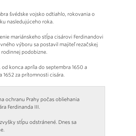
embra švédske vojsko odtiahlo, rokovania o
atku nasledujúceho roka.
avenie mariánskeho stĺpa cisárovi Ferdinandovi
pravného výboru sa postavil majiteľ rezačskej
j rodinnej podobizne.
, od konca apríla do septembra 1650 a
a 1652 za prítomnosti cisára.
na ochranu Prahy počas obliehania
ra Ferdinanda III.
i zvyšky stĺpu odstránené. Dnes sa
e.