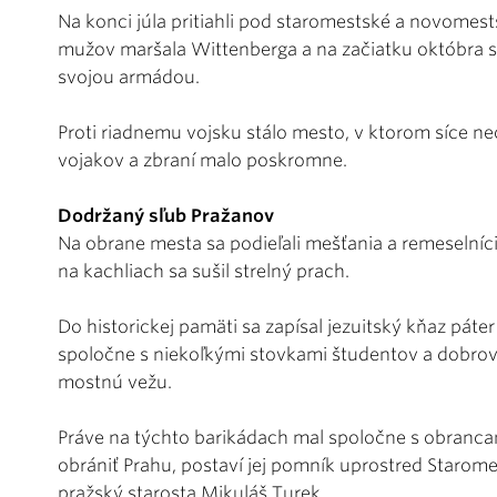
Na konci júla pritiahli pod staromestské a novomest
mužov maršala Wittenberga a na začiatku októbra sa k
svojou armádou.
Proti riadnemu vojsku stálo mesto, v ktorom síce n
vojakov a zbraní malo poskromne.
Dodržaný sľub Pražanov
Na obrane mesta sa podieľali mešťania a remeselníci
na kachliach sa sušil strelný prach.
Do historickej pamäti sa zapísal jezuitský kňaz páter
spoločne s niekoľkými stovkami študentov a dobrov
mostnú vežu.
Práve na týchto barikádach mal spoločne s obranca
obrániť Prahu, postaví jej pomník uprostred Starom
pražský starosta Mikuláš Turek.