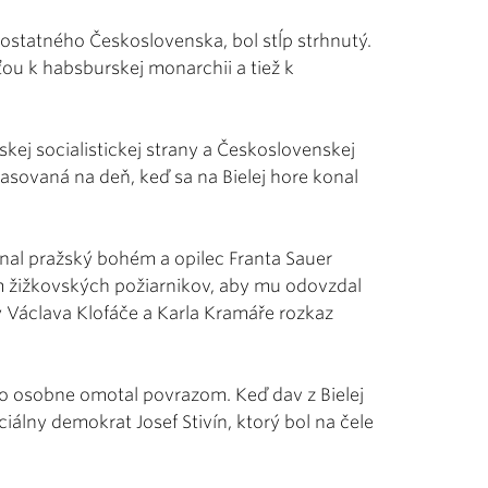
ostatného Československa, bol stĺp strhnutý.
ou k habsburskej monarchii a tiež k
ej socialistickej strany a Československej
asovaná na deň, keď sa na Bielej hore konal
znal pražský bohém a opilec Franta Sauer
eľom žižkovských požiarnikov, aby mu odovzdal
y Václava Klofáče a Karla Kramáře rozkaz
r ho osobne omotal povrazom. Keď dav z Bielej
iálny demokrat Josef Stivín, ktorý bol na čele