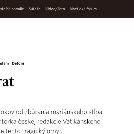
deľné homílie
Súťaže
Video/Foto
Bioetické fórum
adým
Deťom
rat
rokov od zbúrania mariánskeho stĺpa
torka českej redakcie Vatikánskeho
je tento tragický omyl.