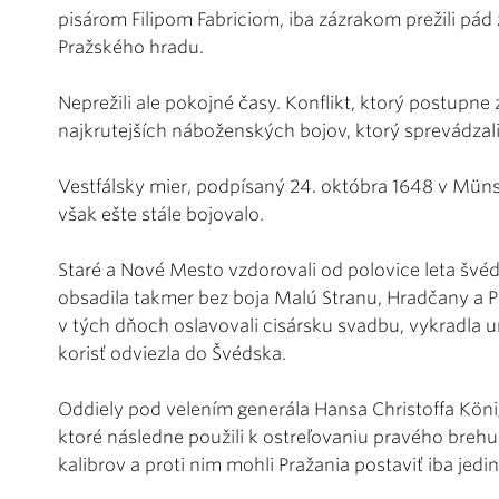
pisárom Filipom Fabriciom, iba zázrakom prežili pád
Pražského hradu.
Neprežili ale pokojné časy. Konflikt, ktorý postupne
najkrutejších náboženských bojov, ktorý sprevádza
Vestfálsky mier, podpísaný 24. októbra 1648 v Münste
však ešte stále bojovalo.
Staré a Nové Mesto vzdorovali od polovice leta švéd
obsadila takmer bez boja Malú Stranu, Hradčany a Pr
v tých dňoch oslavovali cisársku svadbu, vykradla 
korisť odviezla do Švédska.
Oddiely pod velením generála Hansa Christoffa Köni
ktoré následne použili k ostreľovaniu pravého brehu V
kalibrov a proti nim mohli Pražania postaviť iba jedin