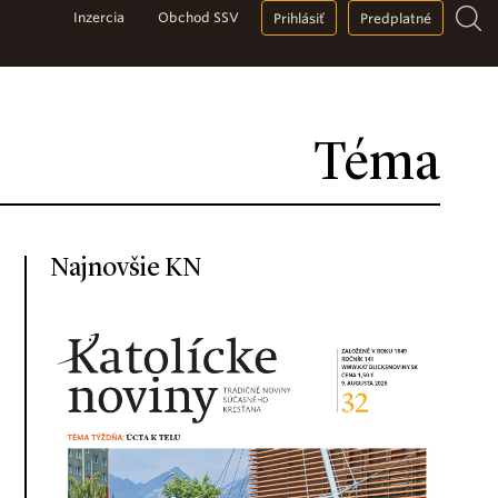
Inzercia
Obchod SSV
Prihlásiť
Predplatné
Téma
Najnovšie KN