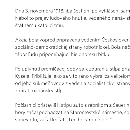
Dňa 3. novembra 1918, iba šesť dní po vyhlásení sam
Nebol to prejav ľudového hnutia, vedeného nenávisť
štátnemu katolicizmu.
Akcia bola vopred pripravená vedením Československ
sociálno-demokratickej strany robotníckej. Bola nač
tábor ľudu pripomínajúci bielohorskú bitku.
Po uplynutí premlčacej doby sa k zbúraniu stĺpa pri
Kysela. Približuje, ako sa v to ráno vybral za velit
od jeho súkmeňovcov z vedenia socialistickej stran
zbúrať mariánsky stĺp.
Požiarnici pristavili k stĺpu auto s rebríkom a Saue
hory začal prichádzať na Staromestské námestie, soc
sprievodu, začal kričať: „Len ho strhni dole!“