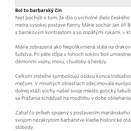
Bol to barbarský čin
Niet pochýb o tom, že išlo o vrcholné dielo českéh
metra vysokej postave Panny Márie sochár Jan Jiří B
s barokovým kontrastom a so zopätými rukami, v kto
Mária zobrazená ako Nepoškvrnená stála na drakov
ľudstva. Pri päte stĺpa v rohoch soklov boli umiestne
démonmi vojny, moru, chudoby a herézy.
Celkom zreteľne symbolizujú oslavu konca tridsaťroč
mečom. V mnohých oblastiach zdecimovala európske
dolnej etáži sochy našiel svoje miesto gotický tabu
sa Pražania schádzali na modlitbu v dobe obliehania
Zatiaľ čo príbeh spojený s postavením mariánskeho st
svojom nezakrytom barbarstve kladie historické ot
slobody.