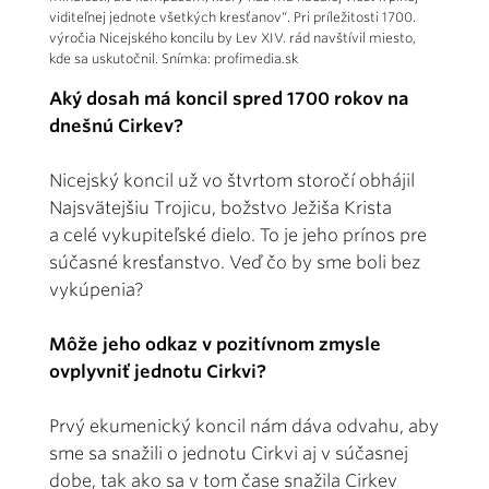
viditeľnej jednote všetkých kresťanov“. Pri príležitosti 1700.
výročia Nicejského koncilu by Lev XIV. rád navštívil miesto,
kde sa uskutočnil. Snímka: profimedia.sk
Aký dosah má koncil spred 1700 rokov na
dnešnú Cirkev?
Nicejský koncil už vo štvrtom storočí obhájil
Najsvätejšiu Trojicu, božstvo Ježiša Krista
a celé vykupiteľské dielo. To je jeho prínos pre
súčasné kresťanstvo. Veď čo by sme boli bez
vykúpenia?
Môže jeho odkaz v pozitívnom zmysle
ovplyvniť jednotu Cirkvi?
Prvý ekumenický koncil nám dáva odvahu, aby
sme sa snažili o jednotu Cirkvi aj v súčasnej
dobe, tak ako sa v tom čase snažila Cirkev