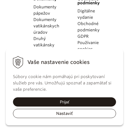
podmienky
Dokumenty
Digitálne
pápežov
vydanie
Dokumenty
Obchodné
vatikánskych
podmienky
úradov
GDPR
Druhý
Používanie
vatikánsky
cookies
koncil
Dokumenty
Vaše nastavenie cookies
KBS
Kódex
Súbory cookie nám pomáhajú pri poskytovaní
kánonického
služieb pre vás. Umožňujú spoznať a zapamätať si
práva
vaše preferencie.
Katechizmus
Katolíckej
Prijať
cirkvi
Nastaviť