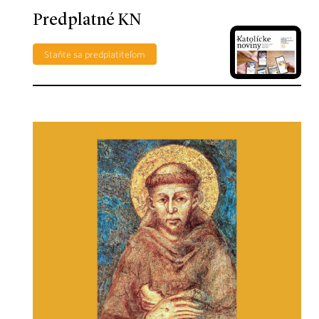
Predplatné KN
Staňte sa predplatiteľom