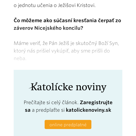
o jednotu učenia o Ježišovi Kristovi.
Čo môžeme ako súčasní kresťania čerpať zo
záverov Nicejského koncilu?
Máme veriť, že Pán Ježiš je skutočný Boží Syn,
ktorý nás prišiel vykúpiť, aby sme prišli do
neba.
Prečítajte si celý článok.
Zaregistrujte
sa
a predplaťte si
katolickenoviny.sk
online predplatné