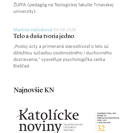
ŽUFFA (pedagóg na Teologickej fakulte Trnavskej
univerzity).
Martina Halúsková
04.08.2026
Telo a duša tvoria jedno
„Postoj úcty a primeraná starostlivosť o telo sú
dôležitou súčasťou osobnostného i duchovného
dozrievania,“ vysvetľuje psychologička Janka
Bieščad.
Najnovšie KN