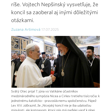
ríše. Vojtech Nepšinský vysvetľuje, že
koncil sa zaoberal aj inými dôležitými
otázkami.
Zuzana Artimová
17.07.2025
Svätý Otec prijal 7. júna vo Vatikáne účastníkov
medzinárodného sympózia Nicea a Cirkev tretieho tisícročia: k
jednotnému katolícko- -pravoslávnemu spoločenstvu. Pápež
Lev XIV. zdôraznil, že „Nicejský koncil nie je iba udalosťou
minulosti, ale kompasom, ktorý nás má naďalej viesť k plnej