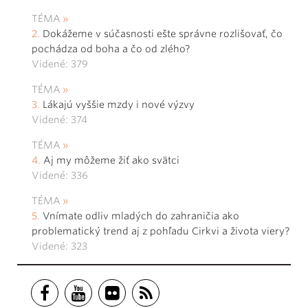
TÉMA
Dokážeme v súčasnosti ešte správne rozlišovať, čo
pochádza od boha a čo od zlého?
Videné: 379
TÉMA
Lákajú vyššie mzdy i nové výzvy
Videné: 374
TÉMA
Aj my môžeme žiť ako svätci
Videné: 336
TÉMA
Vnímate odliv mladých do zahraničia ako
problematický trend aj z pohľadu Cirkvi a života viery?
Videné: 323