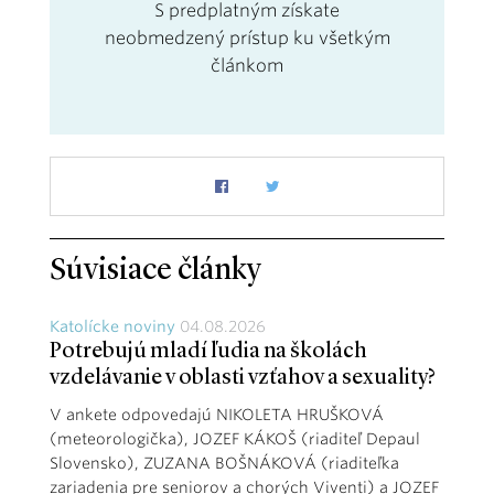
S predplatným získate
neobmedzený prístup ku všetkým
článkom
Súvisiace články
Katolícke noviny
04.08.2026
Potrebujú mladí ľudia na školách
vzdelávanie v oblasti vzťahov a sexuality?
V ankete odpovedajú NIKOLETA HRUŠKOVÁ
(meteorologička), JOZEF KÁKOŠ (riaditeľ Depaul
Slovensko), ZUZANA BOŠNÁKOVÁ (riaditeľka
zariadenia pre seniorov a chorých Viventi) a JOZEF