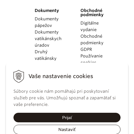
Dokumenty
Obchodné
podmienky
Dokumenty
Digitálne
pápežov
vydanie
Dokumenty
Obchodné
vatikánskych
podmienky
úradov
GDPR
Druhý
Používanie
vatikánsky
cookies
koncil
Dokumenty
Vaše nastavenie cookies
KBS
Kódex
Súbory cookie nám pomáhajú pri poskytovaní
kánonického
služieb pre vás. Umožňujú spoznať a zapamätať si
práva
vaše preferencie.
Katechizmus
Katolíckej
Prijať
cirkvi
Nastaviť