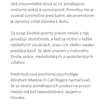
Aké zrozumiteľné slová sú to; prinášajúce
vnútorný pokoj a vyrovnanosť. Priroritou nie je
vyzerať výnimočne pred ľuďmi, ale prvenstvom
je úprimný vzťah človeka k Bohu.
Za svoje životné priority pritom mnohí z nás
považujú zbytočnosti, a keď sa ocitnú v ťažšie
riešiteľných situáciách, zrazu ich všetko nejako
prestáva baviť. Sú akísi unavení z rodinného
života, práce, medziľudských a spoločenských
vzťahov.
Predchodcovia pozitívnej psychológie
Abraham Maslow či Carl Rogers naznačovali,
že zo strany pomáhajúcich profesií na prvom
mieste má byť nepredstieraný záujem o
človeka.