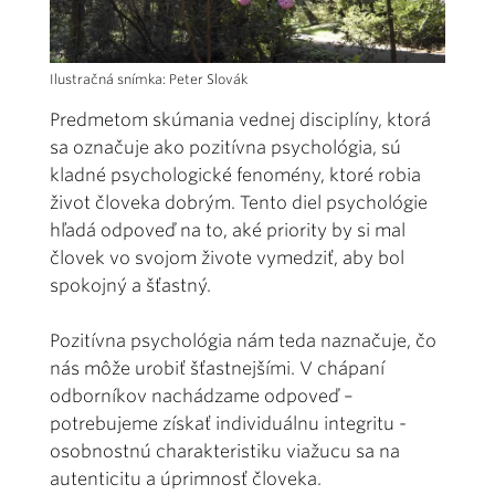
Ilustračná snímka: Peter Slovák
Predmetom skúmania vednej disciplíny, ktorá
sa označuje ako pozitívna psychológia, sú
kladné psychologické fenomény, ktoré robia
život človeka dobrým. Tento diel psychológie
hľadá odpoveď na to, aké priority by si mal
človek vo svojom živote vymedziť, aby bol
spokojný a šťastný.
Pozitívna psychológia nám teda naznačuje, čo
nás môže urobiť šťastnejšími. V chápaní
odborníkov nachádzame odpoveď –
potrebujeme získať individuálnu integritu -
osobnostnú charakteristiku viažucu sa na
autenticitu a úprimnosť človeka.