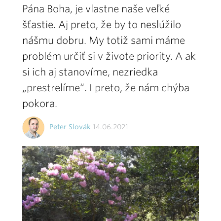
Pána Boha, je vlastne naše veľké
šťastie. Aj preto, že by to neslúžilo
nášmu dobru. My totiž sami máme
problém určiť si v živote priority. A ak
si ich aj stanovíme, nezriedka
„prestrelíme“. I preto, že nám chýba
pokora.
Peter Slovák
14.06.2021