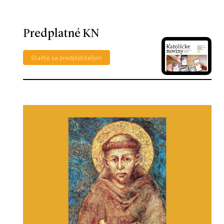
Predplatné KN
Staňte sa predplatiteľom