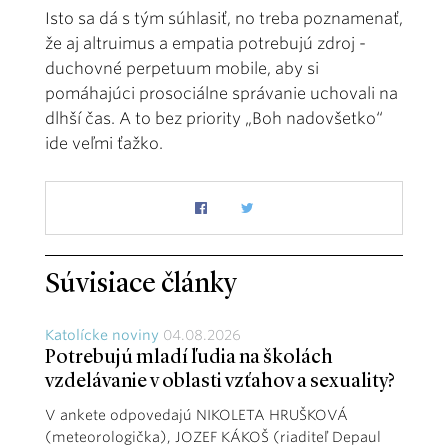
Isto sa dá s tým súhlasiť, no treba poznamenať,
že aj altruimus a empatia potrebujú zdroj -
duchovné perpetuum mobile, aby si
pomáhajúci prosociálne správanie uchovali na
dlhší čas. A to bez priority „Boh nadovšetko“
ide veľmi ťažko.
Súvisiace články
Katolícke noviny
04.08.2026
Potrebujú mladí ľudia na školách
vzdelávanie v oblasti vzťahov a sexuality?
V ankete odpovedajú NIKOLETA HRUŠKOVÁ
(meteorologička), JOZEF KÁKOŠ (riaditeľ Depaul