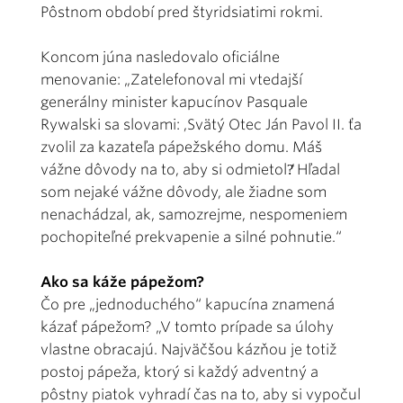
Pôstnom období pred štyridsiatimi rokmi.
Koncom júna nasledovalo oficiálne
menovanie: „Zatelefonoval mi vtedajší
generálny minister kapucínov Pasquale
Rywalski sa slovami: ,Svätý Otec Ján Pavol II. ťa
zvolil za kazateľa pápežského domu. Máš
vážne dôvody na to, aby si odmietol?̒ Hľadal
som nejaké vážne dôvody, ale žiadne som
nenachádzal, ak, samozrejme, nespomeniem
pochopiteľné prekvapenie a silné pohnutie.“
Ako sa káže pápežom?
Čo pre „jednoduchého“ kapucína znamená
kázať pápežom? „V tomto prípade sa úlohy
vlastne obracajú. Najväčšou kázňou je totiž
postoj pápeža, ktorý si každý adventný a
pôstny piatok vyhradí čas na to, aby si vypočul