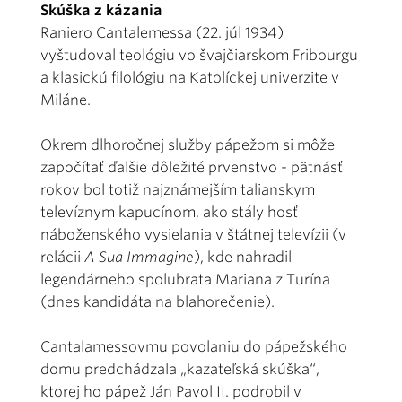
Skúška z kázania
Raniero Cantalemessa (22. júl 1934)
vyštudoval teológiu vo švajčiarskom Fribourgu
a klasickú filológiu na Katolíckej univerzite v
Miláne.
Okrem dlhoročnej služby pápežom si môže
započítať ďalšie dôležité prvenstvo - pätnásť
rokov bol totiž najznámejším talianskym
televíznym kapucínom, ako stály hosť
náboženského vysielania v štátnej televízii (v
relácii
A Sua Immagine
), kde nahradil
legendárneho spolubrata Mariana z Turína
(dnes kandidáta na blahorečenie).
Cantalamessovmu povolaniu do pápežského
domu predchádzala „kazateľská skúška“,
ktorej ho pápež Ján Pavol II. podrobil v