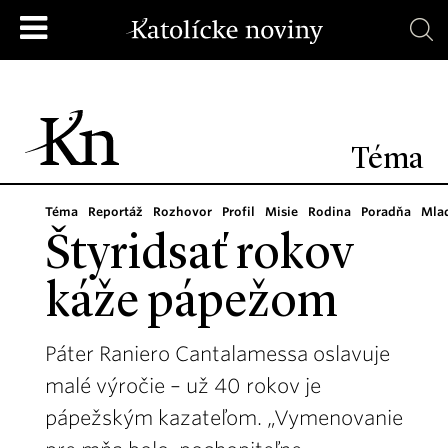
Téma
Téma
Reportáž
Rozhovor
Profil
Misie
Rodina
Poradňa
Mla
Štyridsať rokov
káže pápežom
Páter Raniero Cantalamessa oslavuje
malé výročie – už 40 rokov je
pápežským kazateľom. „Vymenovanie