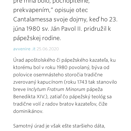
pre mňa bolo, pochopiteľne,
prekvapením,“ opisuje otec
Cantalamessa svoje dojmy, keď ho 23.
júna 1980 sv. Ján Pavol II. pridružil k
pápežskej rodine.
avvenire .it
25.06.2020
Úrad apoštolského či pápežského kazateľa, ku
ktorému bol v roku 1980 povolaný, býva od
polovice osemnásteho storočia tradične
zverovaný kapucínom (roku 1743 tak stanovilo
breve
Inclytum Fratrum Minorum
pápeža
Benedikta XIV.), zatiaľ čo pápežský teológ sa
tradične volí z radov bratov kazateľov, čiže
dominikánov.
Samotný úrad je však ešte staršieho dáta,