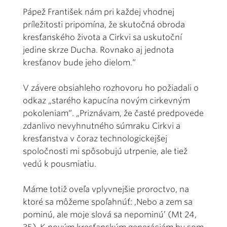
Pápež František nám pri každej vhodnej
príležitosti pripomína, že skutočná obroda
kresťanského života a Cirkvi sa uskutoční
jedine skrze Ducha. Rovnako aj jednota
kresťanov bude jeho dielom.“
V závere obsiahleho rozhovoru ho požiadali o
odkaz „starého kapucína novým cirkevným
pokoleniam“. „Priznávam, že časté predpovede
zdanlivo nevyhnutného súmraku Cirkvi a
kresťanstva v čoraz technologickejšej
spoločnosti mi spôsobujú utrpenie, ale tiež
vedú k pousmiatiu.
Máme totiž oveľa vplyvnejšie proroctvo, na
ktoré sa môžeme spoľahnúť: ,Nebo a zem sa
pominú, ale moje slová sa nepominú’ (Mt 24,