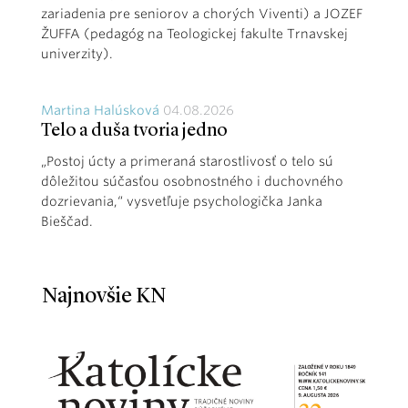
zariadenia pre seniorov a chorých Viventi) a JOZEF
ŽUFFA (pedagóg na Teologickej fakulte Trnavskej
univerzity).
Martina Halúsková
04.08.2026
Telo a duša tvoria jedno
„Postoj úcty a primeraná starostlivosť o telo sú
dôležitou súčasťou osobnostného i duchovného
dozrievania,“ vysvetľuje psychologička Janka
Bieščad.
Najnovšie KN