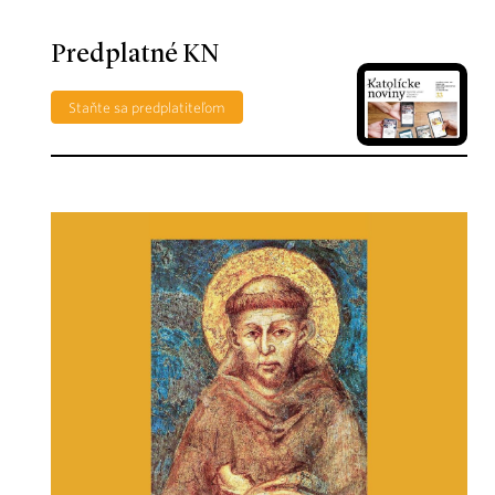
Predplatné KN
Staňte sa predplatiteľom