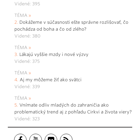
Videné: 395
TÉMA
Dokážeme v súčasnosti ešte správne rozlišovať, čo
pochádza od boha a čo od zlého?
Videné: 380
TÉMA
Lákajú vyššie mzdy i nové výzvy
Videné: 375
TÉMA
Aj my môžeme žiť ako svätci
Videné: 339
TÉMA
Vnímate odliv mladých do zahraničia ako
problematický trend aj z pohľadu Cirkvi a života viery?
Videné: 323