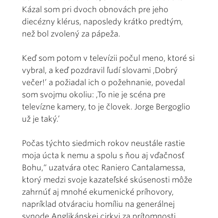
Kázal som pri dvoch obnovách pre jeho
diecézny klérus, naposledy krátko predtým,
než bol zvolený za pápeža.
Keď som potom v televízii počul meno, ktoré si
vybral, a keď pozdravil ľudí slovami ,Dobrý
večer!’ a požiadal ich o požehnanie, povedal
som svojmu okoliu: ,To nie je scéna pre
televízne kamery, to je človek. Jorge Bergoglio
už je taký.’
Počas týchto siedmich rokov neustále rastie
moja úcta k nemu a spolu s ňou aj vďačnosť
Bohu,“ uzatvára otec Raniero Cantalamessa,
ktorý medzi svoje kazateľské skúsenosti môže
zahrnúť aj mnohé ekumenické príhovory,
napríklad otváraciu homíliu na generálnej
synode Anglikánskej cirkvi za prítomnosti