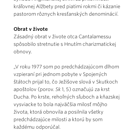
kráľovnej Alžbety pred piatimi rokmi či kázanie
pastorom rôznych kresťanských denominácií.
Obrat v živote
Zásadný obrat v živote otca Cantalamessu
spôsobilo stretnutie s Hnutím charizmatickej
obnovy.
„V roku 1977 som po predchádzajúcom dlhom
vzpieraní pri jednom pobyte v Spojených
štátoch prijal to, čo Ježišove slová v Skutkoch
apoštolov (porov.
Sk
1, 5) označujú za krst
Ducha. Po krste, rehoľných sľuboch a kňazskej
vysviacke to bola najväčšia milosť môjho
života, ktorá obnovila a posilnila všetky
predchádzajúce milosti a ktorú by som
každému odporúčal.