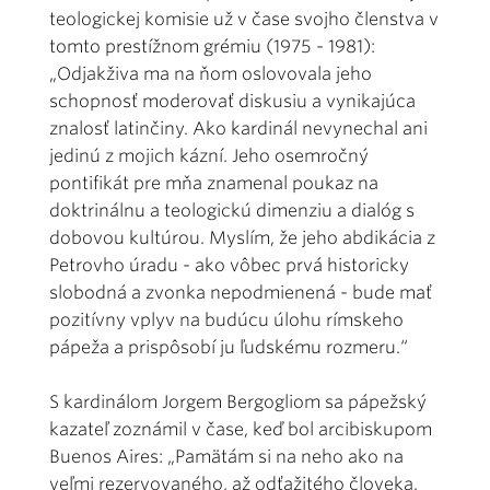
teologickej komisie už v čase svojho členstva v
tomto prestížnom grémiu (1975 - 1981):
„Odjakživa ma na ňom oslovovala jeho
schopnosť moderovať diskusiu a vynikajúca
znalosť latinčiny. Ako kardinál nevynechal ani
jedinú z mojich kázní. Jeho osemročný
pontifikát pre mňa znamenal poukaz na
doktrinálnu a teologickú dimenziu a dialóg s
dobovou kultúrou. Myslím, že jeho abdikácia z
Petrovho úradu - ako vôbec prvá historicky
slobodná a zvonka nepodmienená - bude mať
pozitívny vplyv na budúcu úlohu rímskeho
pápeža a prispôsobí ju ľudskému rozmeru.“
S kardinálom Jorgem Bergogliom sa pápežský
kazateľ zoznámil v čase, keď bol arcibiskupom
Buenos Aires: „Pamätám si na neho ako na
veľmi rezervovaného, až odťažitého človeka.