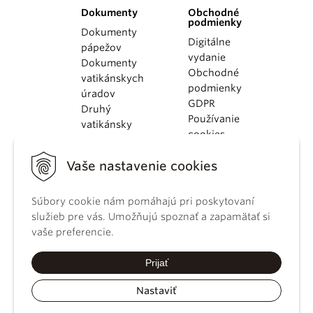
Dokumenty
Obchodné
podmienky
Dokumenty
Digitálne
pápežov
vydanie
Dokumenty
Obchodné
vatikánskych
podmienky
úradov
GDPR
Druhý
Používanie
vatikánsky
cookies
koncil
Dokumenty
Vaše nastavenie cookies
KBS
Kódex
kánonického
Súbory cookie nám pomáhajú pri poskytovaní
práva
služieb pre vás. Umožňujú spoznať a zapamätať si
Katechizmus
vaše preferencie.
Katolíckej
cirkvi
Prijať
Nastaviť