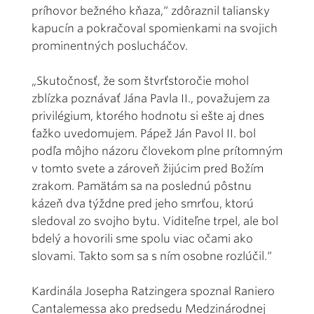
príhovor bežného kňaza,“ zdôraznil taliansky
kapucín a pokračoval spomienkami na svojich
prominentných poslucháčov.
„Skutočnosť, že som štvrťstoročie mohol
zblízka poznávať Jána Pavla II., považujem za
privilégium, ktorého hodnotu si ešte aj dnes
ťažko uvedomujem. Pápež Ján Pavol II. bol
podľa môjho názoru človekom plne prítomným
v tomto svete a zároveň žijúcim pred Božím
zrakom. Pamätám sa na poslednú pôstnu
kázeň dva týždne pred jeho smrťou, ktorú
sledoval zo svojho bytu. Viditeľne trpel, ale bol
bdelý a hovorili sme spolu viac očami ako
slovami. Takto som sa s ním osobne rozlúčil.“
Kardinála Josepha Ratzingera spoznal Raniero
Cantalemessa ako predsedu Medzinárodnej