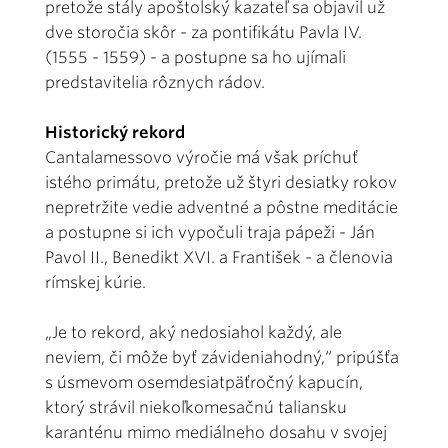
pretože stály apoštolský kazateľ sa objavil už
dve storočia skôr - za pontifikátu Pavla IV.
(1555 - 1559) - a postupne sa ho ujímali
predstavitelia rôznych rádov.
Historický rekord
Cantalamessovo výročie má však príchuť
istého primátu, pretože už štyri desiatky rokov
nepretržite vedie adventné a pôstne meditácie
a postupne si ich vypočuli traja pápeži - Ján
Pavol II., Benedikt XVI. a František - a členovia
rímskej kúrie.
„Je to rekord, aký nedosiahol každý, ale
neviem, či môže byť závideniahodný,“ pripúšťa
s úsmevom osemdesiatpäťročný kapucín,
ktorý strávil niekoľkomesačnú taliansku
karanténu mimo mediálneho dosahu v svojej