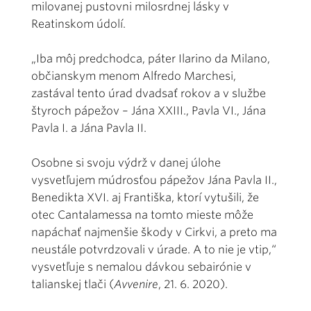
milovanej pustovni milosrdnej lásky v
Reatinskom údolí.
„Iba môj predchodca, páter Ilarino da Milano,
občianskym menom Alfredo Marchesi,
zastával tento úrad dvadsať rokov a v službe
štyroch pápežov – Jána XXIII., Pavla VI., Jána
Pavla I. a Jána Pavla II.
Osobne si svoju výdrž v danej úlohe
vysvetľujem múdrosťou pápežov Jána Pavla II.,
Benedikta XVI. aj Františka, ktorí vytušili, že
otec Cantalamessa na tomto mieste môže
napáchať najmenšie škody v Cirkvi, a preto ma
neustále potvrdzovali v úrade. A to nie je vtip,“
vysvetľuje s nemalou dávkou sebairónie v
talianskej tlači (
Avvenire
, 21. 6. 2020).