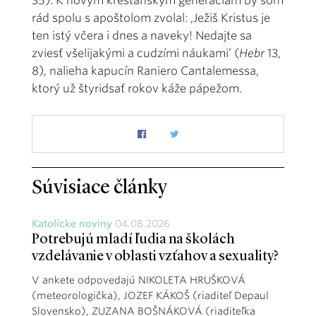
35). K novým kresťanským generáciám by som
rád spolu s apoštolom zvolal: ,Ježiš Kristus je
ten istý včera i dnes a naveky! Nedajte sa
zviesť všelijakými a cudzími náukami’ (
Hebr
13,
8), nalieha kapucín Raniero Cantalemessa,
ktorý už štyridsať rokov káže pápežom.
Súvisiace články
Katolícke noviny
04.08.2026
Potrebujú mladí ľudia na školách
vzdelávanie v oblasti vzťahov a sexuality?
V ankete odpovedajú NIKOLETA HRUŠKOVÁ
(meteorologička), JOZEF KÁKOŠ (riaditeľ Depaul
Slovensko), ZUZANA BOŠNÁKOVÁ (riaditeľka