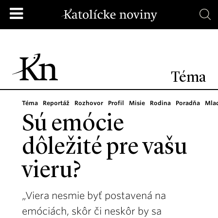
Téma
Téma
Reportáž
Rozhovor
Profil
Misie
Rodina
Poradňa
Mla
Sú emócie
dôležité pre vašu
vieru?
„Viera nesmie byť postavená na
emóciách, skôr či neskôr by sa