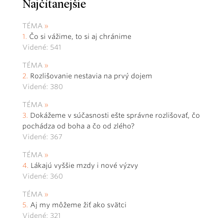
Najčítanejšie
TÉMA
Čo si vážime, to si aj chránime
Videné: 541
TÉMA
Rozlišovanie nestavia na prvý dojem
Videné: 380
TÉMA
Dokážeme v súčasnosti ešte správne rozlišovať, čo
pochádza od boha a čo od zlého?
Videné: 367
TÉMA
Lákajú vyššie mzdy i nové výzvy
Videné: 360
TÉMA
Aj my môžeme žiť ako svätci
Videné: 321