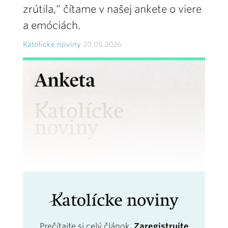
zrútila,“ čítame v našej ankete o viere
a emóciách.
Katolícke noviny
20.05.2026
Prečítajte si celý článok.
Zaregistrujte