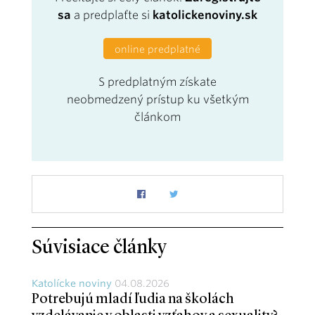
sa
a predplaťte si
katolickenoviny.sk
online predplatné
S predplatným získate
neobmedzený prístup ku všetkým
článkom
Súvisiace články
Katolícke noviny
04.08.2026
Potrebujú mladí ľudia na školách