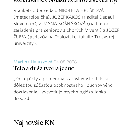
vzdelávanie v oblasti vzťahov a sexuality?
V ankete odpovedajú NIKOLETA HRUŠKOVÁ
(meteorologička), JOZEF KÁKOŠ (riaditeľ Depaul
Slovensko), ZUZANA BOŠNÁKOVÁ (riaditeľka
zariadenia pre seniorov a chorých Viventi) a JOZEF
ŽUFFA (pedagóg na Teologickej fakulte Trnavskej
univerzity).
Martina Halúsková
04.08.2026
Telo a duša tvoria jedno
„Postoj úcty a primeraná starostlivosť o telo sú
dôležitou súčasťou osobnostného i duchovného
dozrievania,“ vysvetľuje psychologička Janka
Bieščad.
Najnovšie KN