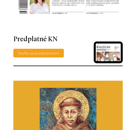
Predplatné KN
Staňte sa predplatiteľom