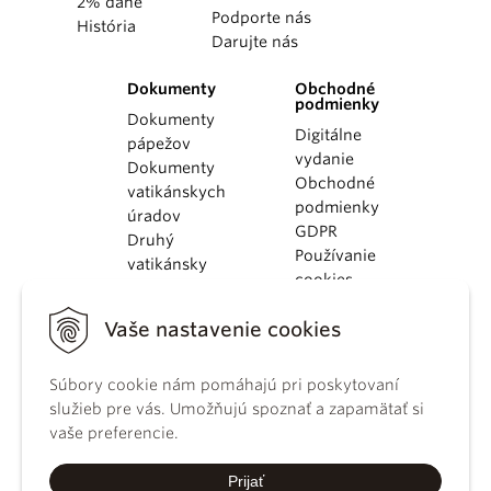
2% dane
Podporte nás
História
Darujte nás
Dokumenty
Obchodné
podmienky
Dokumenty
Digitálne
pápežov
vydanie
Dokumenty
Obchodné
vatikánskych
podmienky
úradov
GDPR
Druhý
Používanie
vatikánsky
cookies
koncil
Dokumenty
Vaše nastavenie cookies
KBS
Kódex
Súbory cookie nám pomáhajú pri poskytovaní
kánonického
služieb pre vás. Umožňujú spoznať a zapamätať si
práva
vaše preferencie.
Katechizmus
Katolíckej
Prijať
cirkvi