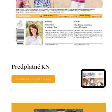
Predplatné KN
Staňte sa predplatiteľom