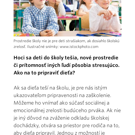
Prostredie školy nie je pre deti strašiakom, ak dosiahlo školskú
zrelosť. Ilustračné snímky: www.istockphoto.com
Hoci sa deti do školy tešia, nové prostredie
či prítomnosť iných ľudí pôsobia stresujúco.
Ako na to pripraviť dieťa?
Ak sa dieťa teší na školu, je pre nás istým
ukazovateľom pripravenosti na zaškolenie.
Môžeme ho vnímať ako súčasť sociálnej a
emocionálnej zrelosti budúceho prváka. Ak nie
je iný dôvod na zváženie odkladu školskej
dochádzky, otvára sa priestor pre rodiča na to,
aby dieťa pripravil. Jednou z možností je