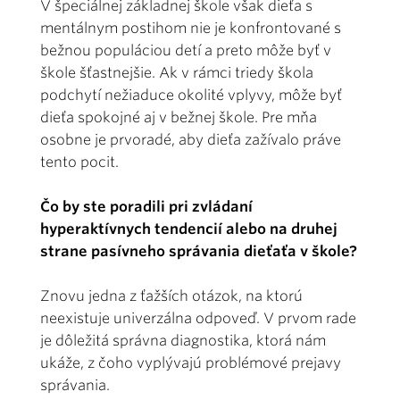
V špeciálnej základnej škole však dieťa s
mentálnym postihom nie je konfrontované s
bežnou populáciou detí a preto môže byť v
škole šťastnejšie. Ak v rámci triedy škola
podchytí nežiaduce okolité vplyvy, môže byť
dieťa spokojné aj v bežnej škole. Pre mňa
osobne je prvoradé, aby dieťa zažívalo práve
tento pocit.
Čo by ste poradili pri zvládaní
hyperaktívnych tendencií alebo na druhej
strane pasívneho správania dieťaťa v škole?
Znovu jedna z ťažších otázok, na ktorú
neexistuje univerzálna odpoveď. V prvom rade
je dôležitá správna diagnostika, ktorá nám
ukáže, z čoho vyplývajú problémové prejavy
správania.