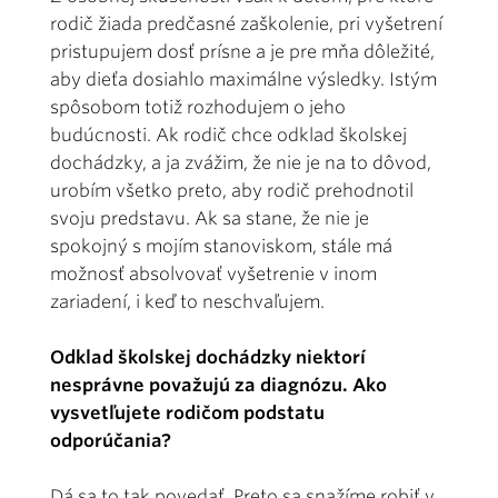
rodič žiada predčasné zaškolenie, pri vyšetrení
pristupujem dosť prísne a je pre mňa dôležité,
aby dieťa dosiahlo maximálne výsledky. Istým
spôsobom totiž rozhodujem o jeho
budúcnosti. Ak rodič chce odklad školskej
dochádzky, a ja zvážim, že nie je na to dôvod,
urobím všetko preto, aby rodič prehodnotil
svoju predstavu. Ak sa stane, že nie je
spokojný s mojím stanoviskom, stále má
možnosť absolvovať vyšetrenie v inom
zariadení, i keď to neschvaľujem.
Odklad školskej dochádzky niektorí
nesprávne považujú za diagnózu. Ako
vysvetľujete rodičom podstatu
odporúčania?
Dá sa to tak povedať. Preto sa snažíme robiť v