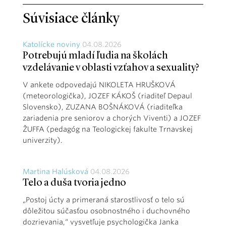
Súvisiace články
Katolícke noviny
04.08.2026
Potrebujú mladí ľudia na školách
vzdelávanie v oblasti vzťahov a sexuality?
V ankete odpovedajú NIKOLETA HRUŠKOVÁ
(meteorologička), JOZEF KÁKOŠ (riaditeľ Depaul
Slovensko), ZUZANA BOŠNÁKOVÁ (riaditeľka
zariadenia pre seniorov a chorých Viventi) a JOZEF
ŽUFFA (pedagóg na Teologickej fakulte Trnavskej
univerzity).
Martina Halúsková
04.08.2026
Telo a duša tvoria jedno
„Postoj úcty a primeraná starostlivosť o telo sú
dôležitou súčasťou osobnostného i duchovného
dozrievania,“ vysvetľuje psychologička Janka