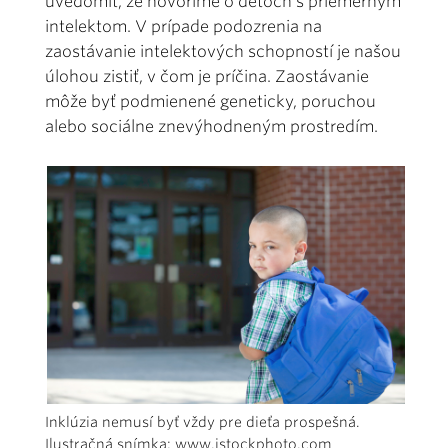
uvedomiť, že hovoríme o deťoch s priemerným
intelektom. V prípade podozrenia na
zaostávanie intelektových schopností je našou
úlohou zistiť, v čom je príčina. Zaostávanie
môže byť podmienené geneticky, poruchou
alebo sociálne znevýhodneným prostredím.
Inklúzia nemusí byť vždy pre dieťa prospešná.
Ilustračná snímka: www.istockphoto.com