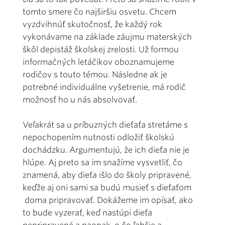
tomto smere čo najširšiu osvetu. Chcem
vyzdvihnúť skutočnosť, že každý rok
vykonávame na základe záujmu materských
škôl depistáž školskej zrelosti. Už formou
informačných letáčikov oboznamujeme
rodičov s touto témou. Následne ak je
potrebné individuálne vyšetrenie, má rodič
možnosť ho u nás absolvovať.
Veľakrát sa u príbuzných dieťaťa stretáme s
nepochopením nutnosti odložiť školskú
dochádzku. Argumentujú, že ich dieťa nie je
hlúpe. Aj preto sa im snažíme vysvetliť, čo
znamená, aby dieťa išlo do školy pripravené,
keďže aj oni sami sa budú musieť s dieťaťom
doma pripravovať. Dokážeme im opísať, ako
to bude vyzerať, keď nastúpi dieťa