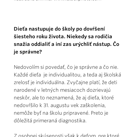
Dieťa nastupuje do školy po dovŕšení
šiesteho roku života. Niekedy sa rodičia
snažia oddialiť a iní zas urýchliť nástup. Čo
je správne?
Nedovolím si povedať, čo je správne a čo nie.
Každé dieťa je individualitou, a teda aj školská
zrelosť je individuálna. Zvyčajne platí, že deti
narodené v letných mesiacoch dozrievajú
neskôr, ale to neznamená, že aj dieťa, ktoré
nedovŕšilo k 31. augustu vek zaškolenia,
nemôže byť na školu pripravené. Preto je
dôležitá primeraná diagnostika.
Z osobnej skúsenosti však k deťom, pre ktoré