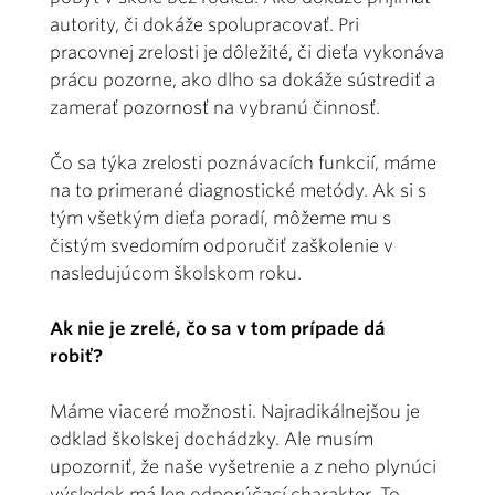
autority, či dokáže spolupracovať. Pri
pracovnej zrelosti je dôležité, či dieťa vykonáva
prácu pozorne, ako dlho sa dokáže sústrediť a
zamerať pozornosť na vybranú činnosť.
Čo sa týka zrelosti poznávacích funkcií, máme
na to primerané diagnostické metódy. Ak si s
tým všetkým dieťa poradí, môžeme mu s
čistým svedomím odporučiť zaškolenie v
nasledujúcom školskom roku.
Ak nie je zrelé, čo sa v tom prípade dá
robiť?
Máme viaceré možnosti. Najradikálnejšou je
odklad školskej dochádzky. Ale musím
upozorniť, že naše vyšetrenie a z neho plynúci
výsledok má len odporúčací charakter. To