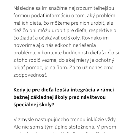
Následne sa im snažíme najzrozumiteľnejšou
formou podať informáciu o tom, aký problém
má ich dieťa, čo môžeme pre nich urobiť, ale
tiež čo oni môžu urobiť pre dieťa, respektíve o
čo žiadať a očakávať od školy. Rovnako im
hovoríme aj o následkoch neriešenia
problému, v kontexte budúcnosti dieťaťa. Čo si
z toho rodič vezme, do akej miery je ochotný
prijať pomoc, je na ňom. Za to už nenesieme
zodpovednosť.
Kedy je pre dieťa lepšia integrácia v rámci
bežnej základnej školy pred návštevou
špeciálnej školy?
V zmysle nastupujúceho trendu inklúzie vždy.
Ale nie som s tým úplne stotožnená. V prvom