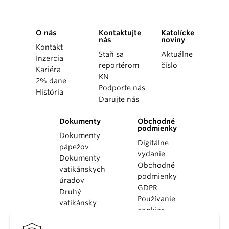
O nás
Kontaktujte
Katolícke
nás
noviny
Kontakt
Staň sa
Aktuálne
Inzercia
reportérom
číslo
Kariéra
KN
2% dane
Podporte nás
História
Darujte nás
Dokumenty
Obchodné
podmienky
Dokumenty
Digitálne
pápežov
vydanie
Dokumenty
Obchodné
vatikánskych
podmienky
úradov
GDPR
Druhý
Používanie
vatikánsky
cookies
koncil
Dokumenty