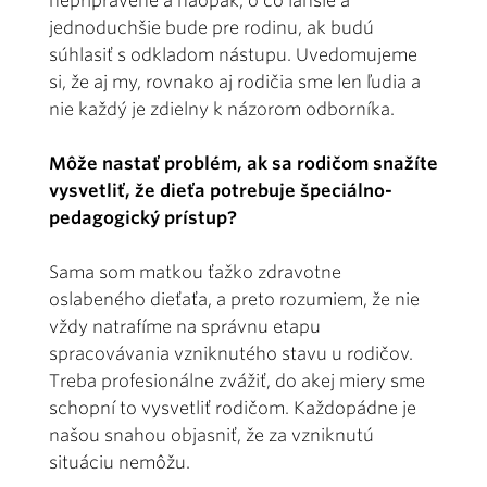
nepripravené a naopak, o čo ľahšie a
jednoduchšie bude pre rodinu, ak budú
súhlasiť s odkladom nástupu. Uvedomujeme
si, že aj my, rovnako aj rodičia sme len ľudia a
nie každý je zdielny k názorom odborníka.
Môže nastať problém, ak sa rodičom snažíte
vysvetliť, že dieťa potrebuje špeciálno-
pedagogický prístup?
Sama som matkou ťažko zdravotne
oslabeného dieťaťa, a preto rozumiem, že nie
vždy natrafíme na správnu etapu
spracovávania vzniknutého stavu u rodičov.
Treba profesionálne zvážiť, do akej miery sme
schopní to vysvetliť rodičom. Každopádne je
našou snahou objasniť, že za vzniknutú
situáciu nemôžu.