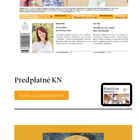
Predplatné KN
Staňte sa predplatiteľom