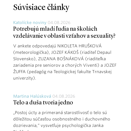
Súvisiace články
Katolícke noviny
04.08.2026
Potrebujú mladí ľudia na školách
vzdelávanie v oblasti vzťahov a sexuality?
V ankete odpovedajú NIKOLETA HRUŠKOVÁ
(meteorologička), JOZEF KÁKOŠ (riaditeľ Depaul
Slovensko), ZUZANA BOŠNÁKOVÁ (riaditeľka
zariadenia pre seniorov a chorých Viventi) a JOZEF
ŽUFFA (pedagóg na Teologickej fakulte Trnavskej
univerzity).
Martina Halúsková
04.08.2026
Telo a duša tvoria jedno
„Postoj úcty a primeraná starostlivosť o telo sú
dôležitou súčasťou osobnostného i duchovného
dozrievania,“ vysvetľuje psychologička Janka