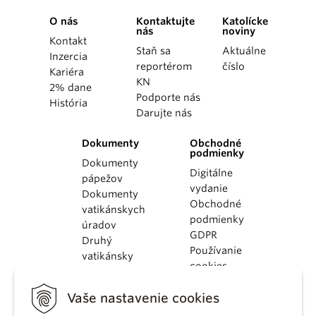
O nás
Kontaktujte
Katolícke
nás
noviny
Kontakt
Staň sa
Aktuálne
Inzercia
reportérom
číslo
Kariéra
KN
2% dane
Podporte nás
História
Darujte nás
Dokumenty
Obchodné
podmienky
Dokumenty
Digitálne
pápežov
vydanie
Dokumenty
Obchodné
vatikánskych
podmienky
úradov
GDPR
Druhý
Používanie
vatikánsky
cookies
koncil
Dokumenty
Vaše nastavenie cookies
KBS