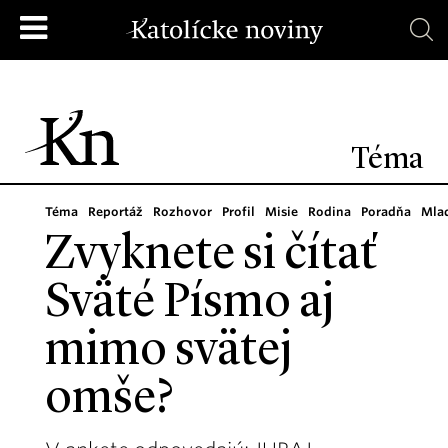
Téma
Téma
Reportáž
Rozhovor
Profil
Misie
Rodina
Poradňa
Mla
Zvyknete si čítať
Sväté Písmo aj
mimo svätej
omše?