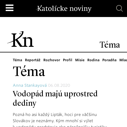
Téma
Téma
Reportáž
Rozhovor
Profil
Misie
Rodina
Poradňa
Mla
Téma
Anna Stankayová
06.08.2020
Vodopád majú uprostred
dediny
Pozná ho asi každý Lipták, hoci pre väčšinu
Slovákov je neznámy. Kým mnohí si výlet