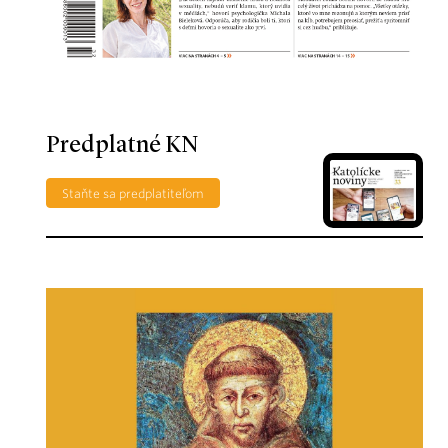
Predplatné KN
Staňte sa predplatiteľom