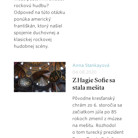
rockovú hudbu?
Odpoveď na túto otázku
ponúka americký
františkán, ktorý našiel
spojenie duchovnej a
klasickej rockovej
hudobnej scény.
Anna Stankayová
04.08.2020
Z Hagie Sofie sa
stala mešita
Pôvodne kresťanský
chrám zo 6. storočia sa
začiatkom júla po 85
rokoch zmenil z múzea
na mešitu. Rozhodol
o tom turecký prezident