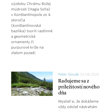
výzdobu Chrámu Božej
múdrosti (Hagia Sofia)
v Konštantínopole zo 4.
storočia
(konštantínovská
bazilika) tvorili rastlinné
a geometrické
ornamenty či
purpurové kríže na
zlatom pozadí.
Peter Slovák
03.08.2020
Radujeme sa z
príležitostí nového
dňa
Myslieť si, že dokážeme
vždy odolať nástrahám