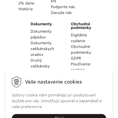
KN
2% dane
Podporte nás
História
Darujte nás
Dokumenty
Obchodné
podmienky
Dokumenty
Digitálne
pápežov
vydanie
Dokumenty
Obchodné
vatikánskych
podmienky
úradov
GDPR
Druhý
Používanie
vatikánsky
cookies
koncil
Dokumenty
Vaše nastavenie cookies
KBS
Kódex
Súbory cookie nám pomáhajú pri poskytovaní
kánonického
služieb pre vás. Umožňujú spoznať a zapamätať si
práva
vaše preferencie.
Katechizmus
Katolíckej