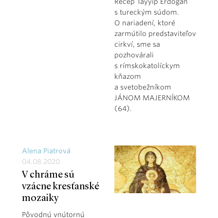
Recep Tayyip Erdoğan
s tureckým súdom.
O nariadení, ktoré
zarmútilo predstaviteľov
cirkví, sme sa
pozhovárali
s rímskokatolíckym
kňazom
a svetobežníkom
JÁNOM MAJERNÍKOM
(64).
Alena Piatrová
04.08.2020
V chráme sú
vzácne kresťanské
mozaiky
Pôvodnú vnútornú