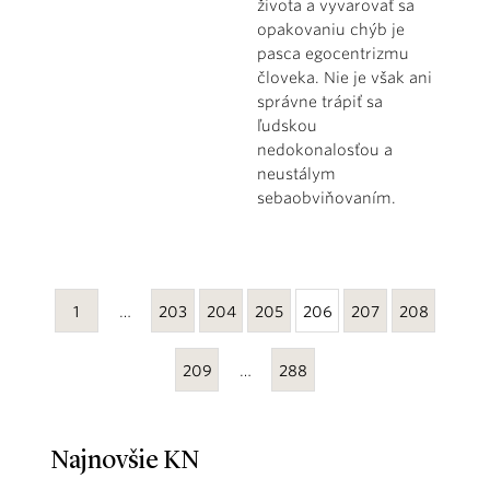
života a vyvarovať sa
opakovaniu chýb je
pasca egocentrizmu
človeka. Nie je však ani
správne trápiť sa
ľudskou
nedokonalosťou a
neustálym
sebaobviňovaním.
1
…
203
204
205
206
207
208
209
…
288
Najnovšie KN