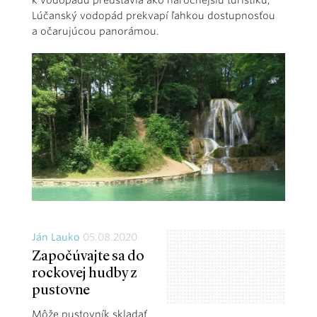
k vodopádu predstavia ako náročnejšiu turistiku,
Lúčanský vodopád prekvapí ľahkou dostupnosťou
a očarujúcou panorámou.
Ján Lauko
05.08.2020
Započúvajte sa do
rockovej hudby z
pustovne
Môže pustovník skladať