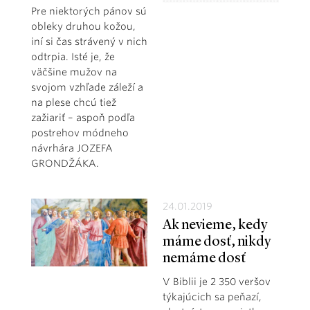
Pre niektorých pánov sú
obleky druhou kožou,
iní si čas strávený v nich
odtrpia. Isté je, že
väčšine mužov na
svojom vzhľade záleží a
na plese chcú tiež
zažiariť – aspoň podľa
postrehov módneho
návrhára JOZEFA
GRONDŽÁKA.
24.01.2019
Ak nevieme, kedy
máme dosť, nikdy
nemáme dosť
V Biblii je 2 350 veršov
týkajúcich sa peňazí,