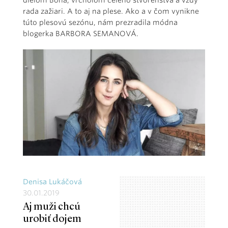
dielom Boha, vrcholom celého stvorenstva a vždy
rada zažiari. A to aj na plese. Ako a v čom vynikne
túto plesovú sezónu, nám prezradila módna
blogerka BARBORA SEMANOVÁ.
Denisa Lukáčová
30.01.2019
Aj muži chcú
urobiť dojem