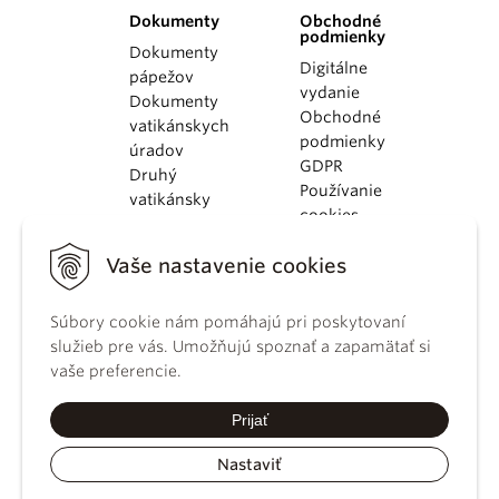
Dokumenty
Obchodné
podmienky
Dokumenty
Digitálne
pápežov
vydanie
Dokumenty
Obchodné
vatikánskych
podmienky
úradov
GDPR
Druhý
Používanie
vatikánsky
cookies
koncil
Dokumenty
Vaše nastavenie cookies
KBS
Kódex
Súbory cookie nám pomáhajú pri poskytovaní
kánonického
služieb pre vás. Umožňujú spoznať a zapamätať si
práva
vaše preferencie.
Katechizmus
Katolíckej
Prijať
cirkvi
Nastaviť