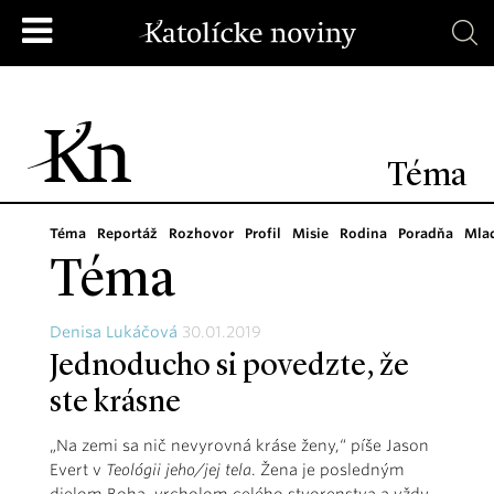
Téma
Téma
Reportáž
Rozhovor
Profil
Misie
Rodina
Poradňa
Mla
Téma
Denisa Lukáčová
30.01.2019
Jednoducho si povedzte, že
ste krásne
„Na zemi sa nič nevyrovná kráse ženy,“ píše Jason
Evert v
Teológii jeho/jej tela
. Žena je posledným