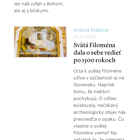
len náš vzťah s Bohom,
ale aj s blízkymi.
Andrea Eliášová
22.01.2019
Svätá Filoména
dala o sebe vedieť
po 1500 rokoch
Úcta k svätej Filoméne
ožíva v súčasnosti aj na
Slovensku. Napriek
tomu, že niektorí
pochybujú, či vôbec
existovala, nečakaný
archeologický objav nás
presviedča o opaku. Čo
vlastne o svätej
Filoméne vieme? Na
začiatok to, že odmietla