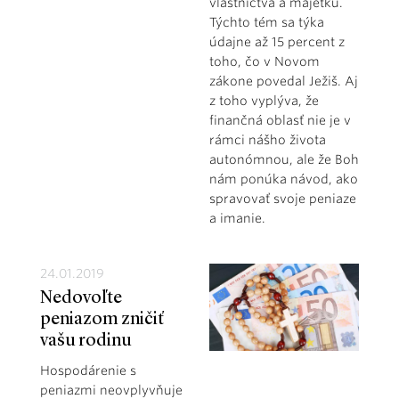
vlastníctva a majetku.
Týchto tém sa týka
údajne až 15 percent z
toho, čo v Novom
zákone povedal Ježiš. Aj
z toho vyplýva, že
finančná oblasť nie je v
rámci nášho života
autonómnou, ale že Boh
nám ponúka návod, ako
spravovať svoje peniaze
a imanie.
24.01.2019
Nedovoľte
peniazom zničiť
vašu rodinu
Hospodárenie s
peniazmi neovplyvňuje