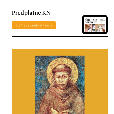
Predplatné KN
Staňte sa predplatiteľom