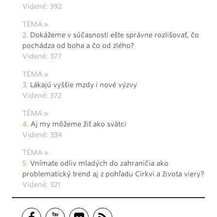
Videné: 392
TÉMA
Dokážeme v súčasnosti ešte správne rozlišovať, čo
pochádza od boha a čo od zlého?
Videné: 377
TÉMA
Lákajú vyššie mzdy i nové výzvy
Videné: 372
TÉMA
Aj my môžeme žiť ako svätci
Videné: 334
TÉMA
Vnímate odliv mladých do zahraničia ako
problematický trend aj z pohľadu Cirkvi a života viery?
Videné: 321