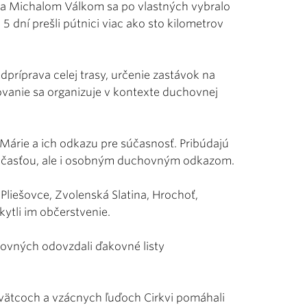
a Michalom Válkom sa po vlastných vybralo
5 dní prešli pútnici viac ako sto kilometrov
dpríprava celej trasy, určenie zastávok na
tovanie sa organizuje v kontexte duchovnej
Márie a ich odkazu pre súčasnosť. Pribúdajú
ou účasťou, ale i osobným duchovným odkazom.
Pliešovce, Zvolenská Slatina, Hrochoť,
kytli im občerstvenie.
hovných odovzdali ďakovné listy
svätcoch a vzácnych ľuďoch Cirkvi pomáhali