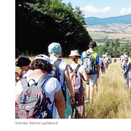
Snímka: Marta Ľuptáková