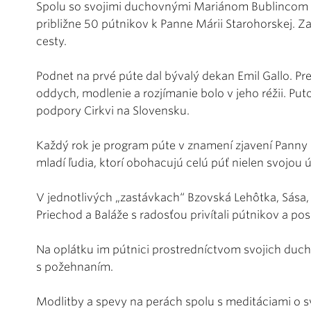
Spolu so svojimi duchovnými Mariánom Bublincom 
približne 50 pútnikov k Panne Márii Starohorskej. Za 
cesty.
Podnet na prvé púte dal bývalý dekan Emil Gallo. Pre
oddych, modlenie a rozjímanie bolo v jeho réžii. Pu
podpory Cirkvi na Slovensku.
Každý rok je program púte v znamení zjavení Panny 
mladí ľudia, ktorí obohacujú celú púť nielen svoj
V jednotlivých „zastávkach“ Bzovská Lehôtka, Sása, 
Priechod a Baláže s radosťou privítali pútnikov a pos
Na oplátku im pútnici prostredníctvom svojich duc
s požehnaním.
Modlitby a spevy na perách spolu s meditáciami o 