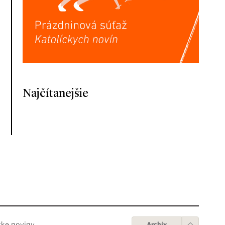
Najčítanejšie
cke noviny
Archív