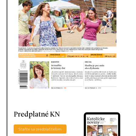
Predplatné KN
Staňte sa predplatiteľom