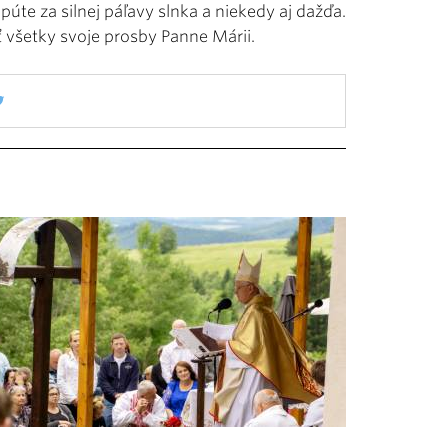
úte za silnej páľavy slnka a niekedy aj dažďa.
ť všetky svoje prosby Panne Márii.