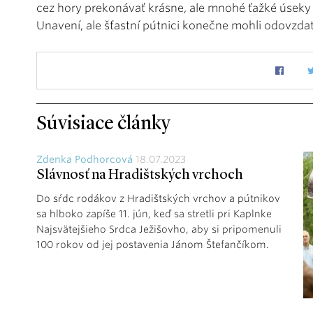
cez hory prekonávať krásne, ale mnohé ťažké úseky p
Unavení, ale šťastní pútnici konečne mohli odovzda
Súvisiace články
Zdenka Podhorcová
18.07.2023
Slávnosť na Hradištských vrchoch
Do sŕdc rodákov z Hradištských vrchov a pútnikov
sa hlboko zapíše 11. jún, keď sa stretli pri Kaplnke
Najsvätejšieho Srdca Ježišovho, aby si pripomenuli
100 rokov od jej postavenia Jánom Štefančíkom.