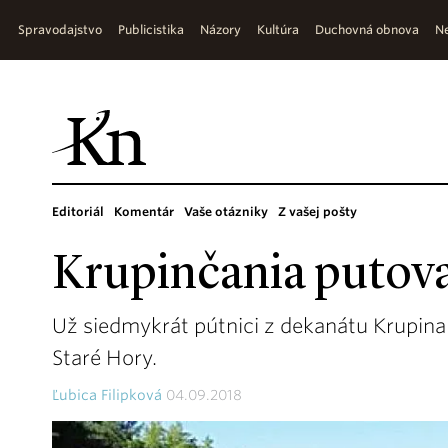
Spravodajstvo
Publicistika
Názory
Kultúra
Duchovná obnova
Ne
Editoriál
Komentár
Vaše otázniky
Z vašej pošty
Krupinčania putova
Už siedmykrát pútnici z dekanátu Krupina 
Staré Hory.
Ľubica Filipková
04.09.2018