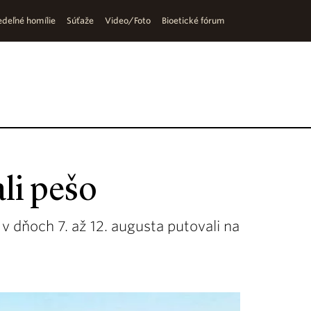
deľné homílie
Súťaže
Video/Foto
Bioetické fórum
li pešo
v dňoch 7. až 12. augusta putovali na