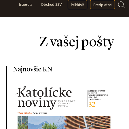
Inzercia
Obchod SSV
Prihlásiť
Predplatné
Z vašej pošty
Najnovšie KN