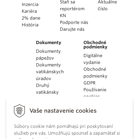
Staň sa
Aktuálne
Inzercia
reportérom
číslo
Kariéra
KN
2% dane
Podporte nás
História
Darujte nás
Dokumenty
Obchodné
podmienky
Dokumenty
Digitálne
pápežov
vydanie
Dokumenty
Obchodné
vatikánskych
podmienky
úradov
GDPR
Druhý
Používanie
vatikánsky
cookies
koncil
Dokumenty
Vaše nastavenie cookies
KBS
Kódex
Súbory cookie nám pomáhajú pri poskytovaní
kánonického
služieb pre vás. Umožňujú spoznať a zapamätať si
práva