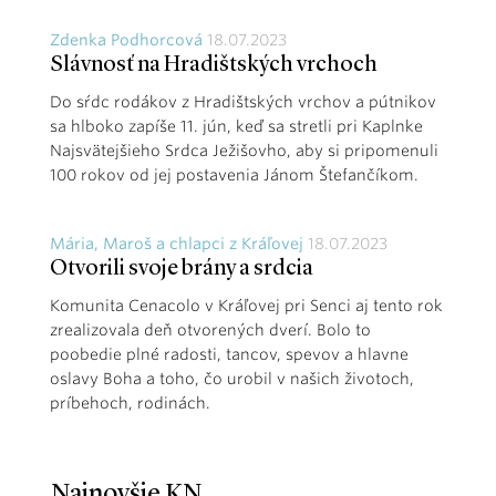
Zdenka Podhorcová
18.07.2023
Slávnosť na Hradištských vrchoch
Do sŕdc rodákov z Hradištských vrchov a pútnikov
sa hlboko zapíše 11. jún, keď sa stretli pri Kaplnke
Najsvätejšieho Srdca Ježišovho, aby si pripomenuli
100 rokov od jej postavenia Jánom Štefančíkom.
Mária, Maroš a chlapci z Kráľovej
18.07.2023
Otvorili svoje brány a srdcia
Komunita Cenacolo v Kráľovej pri Senci aj tento rok
zrealizovala deň otvorených dverí. Bolo to
poobedie plné radosti, tancov, spevov a hlavne
oslavy Boha a toho, čo urobil v našich životoch,
príbehoch, rodinách.
Najnovšie KN