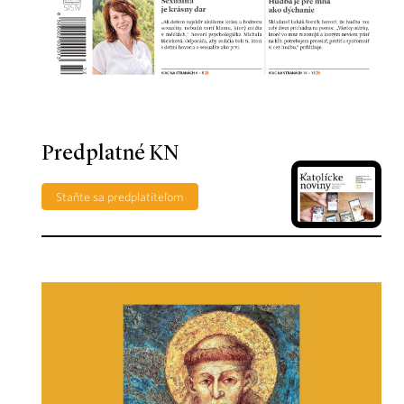
Predplatné KN
Staňte sa predplatiteľom