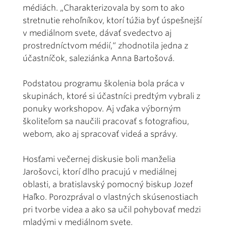
médiách. „Charakterizovala by som to ako
stretnutie rehoľníkov, ktorí túžia byť úspešnejší
v mediálnom svete, dávať svedectvo aj
prostredníctvom médií,“ zhodnotila jedna z
účastníčok, saleziánka Anna Bartošová.
Podstatou programu školenia bola práca v
skupinách, ktoré si účastníci predtým vybrali z
ponuky workshopov. Aj vďaka výborným
školiteľom sa naučili pracovať s fotografiou,
webom, ako aj spracovať videá a správy.
Hosťami večernej diskusie boli manželia
Jarošovci, ktorí dlho pracujú v mediálnej
oblasti, a bratislavský pomocný biskup Jozef
Haľko. Porozprával o vlastných skúsenostiach
pri tvorbe videa a ako sa učil pohybovať medzi
mladými v mediálnom svete.