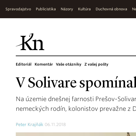
Spravodajstvo
Publicistika
Názory
Kultúra
Duchovná obnova
Ne
Editoriál
Komentár
Vaše otázniky
Z vašej pošty
V Solivare spomína
Na územie dnešnej farnosti Prešov-Solivar 
nemeckých rodín, kolonistov prevažne z D
Peter Krajňák
06.11.2018