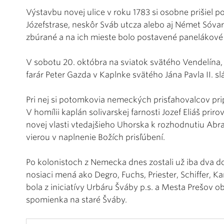
Výstavbu novej ulice v roku 1783 si osobne prišiel pozr
Józefstrase, neskôr Sváb utcza alebo aj Német Sóva
zbúrané a na ich mieste bolo postavené panelákové 
V sobotu 20. októbra na sviatok svätého Vendelína,
farár Peter Gazda v Kaplnke svätého Jána Pavla II. 
Pri nej si potomkovia nemeckých prisťahovalcov prip
V homílii kaplán solivarskej farnosti Jozef Eliáš pri
novej vlasti vtedajšieho Uhorska k rozhodnutiu Abr
vierou v naplnenie Božích prisľúbení.
Po kolonistoch z Nemecka dnes zostali už iba dva 
nosiaci mená ako Degro, Fuchs, Priester, Schiffer, K
bola z iniciatívy Urbáru Šváby p.s. a Mesta Prešov o
spomienka na staré Šváby.