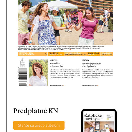
Predplatné KN
Staňte sa predplatiteľom