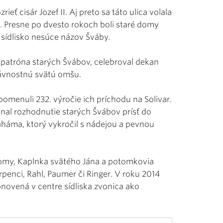
ieť cisár Jozef II. Aj preto sa táto ulica volala
r. Presne po dvesto rokoch boli staré domy
sídlisko nesúce názov Šváby.
 patróna starých Švábov, celebroval dekan
slávnostnú svätú omšu.
omenuli 232. výročie ich príchodu na Solivar.
rovnal rozhodnutie starých Švábov prísť do
aháma, ktorý vykročil s nádejou a pevnou
domy, Kaplnka svätého Jána a potomkovia
arpenci, Rahl, Paumer či Ringer. V roku 2014
bnovená v centre sídliska zvonica ako