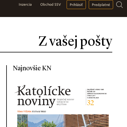
Inzercia
Obchod SSV
Prihlásiť
Predplatné
Z vašej pošty
Najnovšie KN