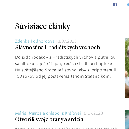
Súvisiace články
Zdenka Podhorcová
18.07.2023
Slávnosť na Hradištských vrchoch
Do sŕdc rodákov z Hradištských vrchov a pútnikov
sa hlboko zapíše 11. jún, keď sa stretli pri Kaplnke
Najsvätejšieho Srdca Ježišovho, aby si pripomenuli
100 rokov od jej postavenia Jánom Štefančíkom.
Mária, Maroš a chlapci z Kráľovej
18.07.2023
Otvorili svoje brány a srdcia