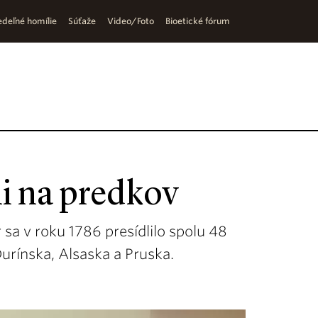
deľné homílie
Súťaže
Video/Foto
Bioetické fórum
li na predkov
sa v roku 1786 presídlilo spolu 48
urínska, Alsaska a Pruska.