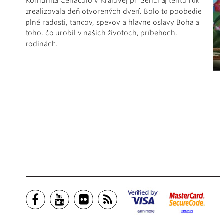
Komunita Cenacolo v Kráľovej pri Senci aj tento rok
zrealizovala deň otvorených dverí. Bolo to poobedie
plné radosti, tancov, spevov a hlavne oslavy Boha a
toho, čo urobil v našich životoch, príbehoch,
rodinách.