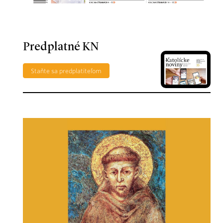
Predplatné KN
Staňte sa predplatiteľom