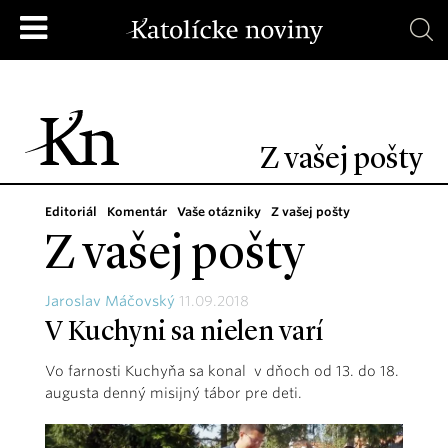
Z vašej pošty
Editoriál
Komentár
Vaše otázniky
Z vašej pošty
Z vašej pošty
Jaroslav Máčovský
11.09.2018
V Kuchyni sa nielen varí
Vo farnosti Kuchyňa sa konal v dňoch od 13. do 18.
augusta denný misijný tábor pre deti.