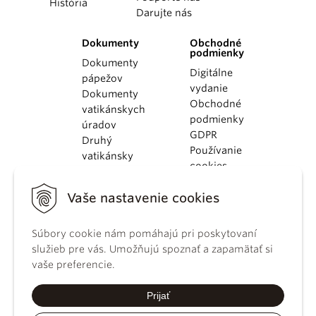
História
Darujte nás
Dokumenty
Obchodné
podmienky
Dokumenty
Digitálne
pápežov
vydanie
Dokumenty
Obchodné
vatikánskych
podmienky
úradov
GDPR
Druhý
Používanie
vatikánsky
cookies
koncil
Dokumenty
Vaše nastavenie cookies
KBS
Kódex
Súbory cookie nám pomáhajú pri poskytovaní
kánonického
služieb pre vás. Umožňujú spoznať a zapamätať si
práva
vaše preferencie.
Katechizmus
Katolíckej
Prijať
cirkvi