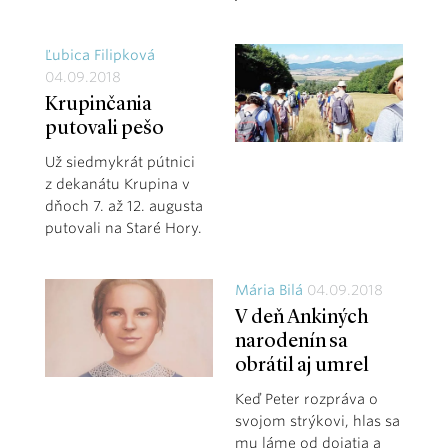
Ľubica Filipková
04.09.2018
Krupinčania
putovali pešo
Už siedmykrát pútnici
z dekanátu Krupina v
dňoch 7. až 12. augusta
putovali na Staré Hory.
Mária Bilá
04.09.2018
V deň Ankiných
narodenín sa
obrátil aj umrel
Keď Peter rozpráva o
svojom strýkovi, hlas sa
mu láme od dojatia a