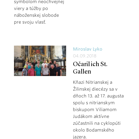
symbolom neochvejnej
viery a túžby po
náboženskej slobode
pre svoju vlasť.
Miroslav Lyko
04.09.2018
Očaril ich St.
Gallen
Kňazi Nitrianskej a
Žilinskej diecézy sa v
dňoch 13. až 17. augusta
spolu s nitrianskym
biskupom Viliamom
Judákom aktívne
zúčastnili na cyklopúti
okolo Bodamského
jazera.