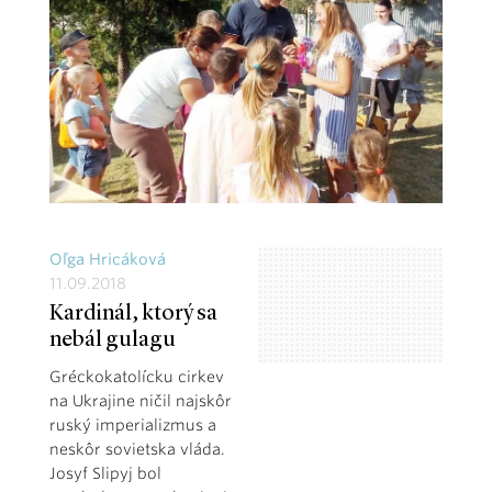
Oľga Hricáková
11.09.2018
Kardinál, ktorý sa
nebál gulagu
Gréckokatolícku cirkev
na Ukrajine ničil najskôr
ruský imperializmus a
neskôr sovietska vláda.
Josyf Slipyj bol