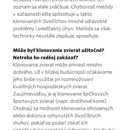
zoznam sa stále zväčšuje. Chybovosť metódy
v súčasnosti ešte spôsobuje u takto
klonovaných živočíchov mnohé zdravotné
problémy i predčasný úhyn. Metóda sa však
technicky neustále zlepšuje, spresňuje.
Môže byť klonovanie zvierat užitočné?
Netreba ho radšej zakázať?
Klonovanie zvierat môže priniesť mnoho
dobrého. Už v blízkej budúc­nosti očakávame
jeho širšie využitie pri rozmnožovaní
kvalitných hospodárskych zvierat.
Zaujímavosťou je aj klonovanie špičkových
športových zvierat (napr. dostihové kone).
Otvárajú sa možnosti klonovania ohrozených
alebo dokonca vyhynutých živočíšnych
druhov, pokiaľ sa podarí získať ich