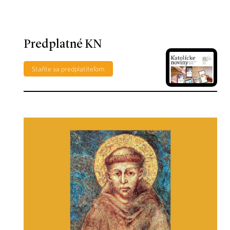
Predplatné KN
Staňte sa predplatiteľom