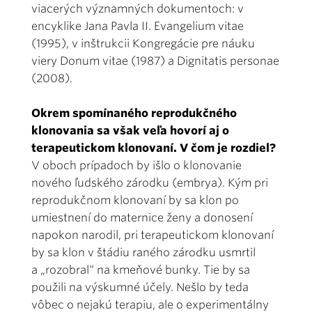
viacerých významných dokumentoch: v
encyklike Jana Pavla II. Evangelium vitae
(1995), v inštrukcii Kongregácie pre náuku
viery Donum vitae (1987) a Dignitatis personae
(2008).
Okrem spomínaného reprodukčného
klonovania sa však veľa hovorí aj o
terapeutickom klonovaní. V čom je rozdiel?
V oboch prípadoch by išlo o klonovanie
nového ľudského zárodku (embrya). Kým pri
reprodukčnom klonovaní by sa klon po
umiestnení do maternice ženy a donosení
napokon narodil, pri terapeutickom klonovaní
by sa klon v štádiu raného zárodku usmrtil
a „rozobral“ na kmeňové bunky. Tie by sa
použili na výskumné účely. Nešlo by teda
vôbec o nejakú terapiu, ale o experimentálny