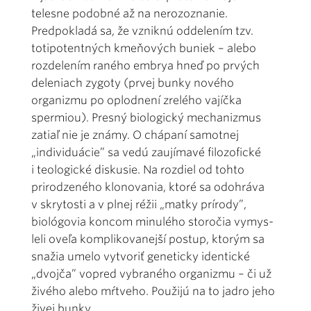
telesne podobné až na nerozoznanie.
Predpokladá sa, že vzniknú oddelením tzv.
totipotentných kmeňových buniek – alebo
rozdelením raného embrya hneď po prvých
deleniach zygoty (prvej bunky nového
organizmu po oplodnení zrelého vajíčka
spermiou). Presný biologický mechanizmus
zatiaľ nie je známy. O chápaní samotnej
„individuácie” sa vedú zaujímavé filozofické
i teo­logické diskusie. Na rozdiel od tohto
prirodzeného klonovania, ktoré sa odohráva
v skrytosti a v plnej réžii „matky prírody”,
biológovia koncom minulého storočia vymys­
leli oveľa komplikovanejší postup, ktorým sa
snažia umelo vytvoriť geneticky identické
„dvojča” vopred vybraného organizmu – či už
živého alebo mŕtveho. Použijú na to jadro jeho
živej bunky.