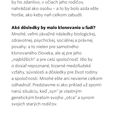
by ho zdanlivo, v očiach jeho rodičov,
nahrádzal ako osobu – a to by bolo azda ešte
horšie, ako keby naň celkom zabudli.
Aké dôsledky by malo klonovanie u ľudí?
Mnohé, veľmi závažné následky biologickej,
zdravotnej, psychickej, sociálnej a právnej
povahy: a to nie­len pre samotného
klonovaného človeka, ale aj pre jeho
„najbližších“ a pre celú spoločnosť. Išlo by
o dosiaľ nepoznané, bizarné medziľudské
vzťahy, súvislosti a dôsledky pre život rodiny
a spoločnosti. Mnohé ešte ani nevieme celkom
odhadnúť. Predstavme si ako príklad už spomí­
nanú situáciu, keď „syn“ je vlastným
genetickým bratom svojho „otca“ a synom
svojich starých rodičov.