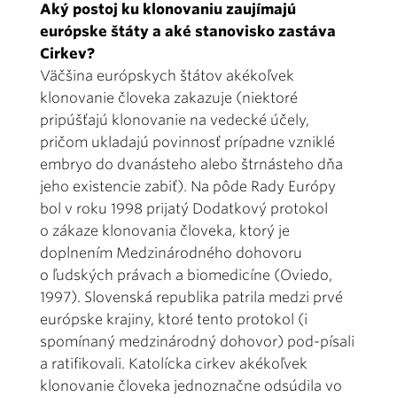
Aký postoj ku klonovaniu zaujímajú
európske štáty a aké stanovisko zastáva
Cirkev?
Väčšina európskych štátov akékoľ­vek
klonovanie človeka zakazuje (nie­ktoré
pripúšťajú klonovanie na vedecké účely,
pričom ukladajú povinnosť prípadne vzniklé
embryo do dvanásteho alebo štrnásteho dňa
jeho exis­tencie zabiť). Na pôde Rady Európy
bol v roku 1998 prijatý Dodatkový protokol
o zákaze klonovania človeka, ktorý je
doplnením Medzinárodného dohovoru
o ľudských právach a biomedicíne (Oviedo,
1997). Slovenská republika patrila medzi prvé
európske krajiny, ktoré tento protokol (i
spomínaný medzinárodný dohovor) pod-písali
a ratifikovali. Katolícka cirkev akékoľvek
klonovanie človeka jednoznačne odsúdila vo