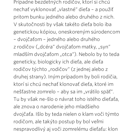
Prípadne bezdetných rodičov, ktorí si chcú
nechať vyklonovať „vlastné“ dieťa – a použiť
pritom bunku jedné­ho alebo druhého z nich.
V skutočnosti by však takéto dieťa bolo iba
genetickou kópiou, oneskoreným súrodencom
– dvojčaťom – jedného alebo druhého
z rodičov („dcéra“ dvojčaťom matky, „syn“
mladším dvojčaťom „otca“). Nebolo by to teda
geneticky, biologicky ich dieťa, ale dieťa
rodičov týchto „rodičov“ (z jednej alebo z
druhej strany). Iným prípadom by boli rodičia,
ktorí si chcú nechať klonovať dieťa, ktoré im
nešťastne zomrelo – aby sa im „vrátilo späť“.
Tu by však ne-šlo o návrat toho istého dieťaťa,
ale znova o narodenie jeho mladšieho
dvojčaťa. Išlo by teda nielen o klam voči týmto
rodičom, ale takýto postup by bol veľmi
nespravodlivý aj voči zomrelému dieťaťu: klon