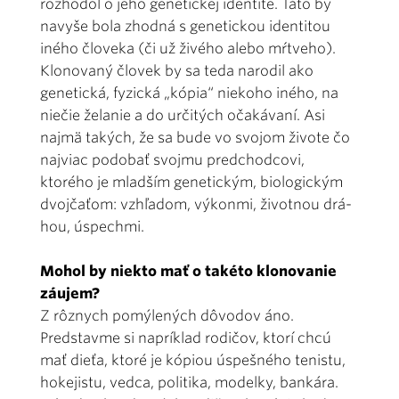
rozhodol o jeho genetickej identite. Táto by
navyše bola zhodná s genetickou identitou
iného človeka (či už živého alebo mŕtveho).
Klonovaný človek by sa teda narodil ako
genetická, fyzická „kópia“ nie­koho iného, na
niečie želanie a do určitých očakávaní. Asi
najmä takých, že sa bude vo svojom živote čo
najviac podobať svojmu predchodcovi,
ktorého je mladším genetickým, bio­logickým
dvojčaťom: vzhľadom, výkonmi, životnou drá­
hou, úspechmi.
Mohol by niekto mať o takéto klonovanie
záujem?
Z rôznych pomýlených dôvodov áno.
Predstavme si napríklad rodičov, ktorí chcú
mať dieťa, ktoré je kópiou úspešného tenistu,
hokejistu, vedca, politika, modelky, bankára.