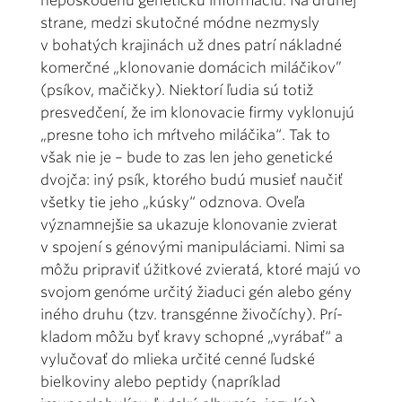
nepoškodenú genetickú informáciu. Na druhej
strane, medzi skutočné módne nezmysly
v bohatých krajinách už dnes patrí nákladné
komerčné „klonovanie domácich miláčikov”
(psíkov, mačičky). Niektorí ľudia sú totiž
presvedčení, že im klonovacie firmy vyklonujú
„presne toho ich mŕtveho miláčika“. Tak to
však nie je – bude to zas len jeho genetické
dvojča: iný psík, ktorého budú musieť naučiť
všetky tie jeho „kúsky“ odznova. Oveľa
významnejšie sa ukazuje klonovanie zvierat
v spojení s génovými manipuláciami. Nimi sa
môžu pripraviť úžitkové zvieratá, ktoré majú vo
svojom genóme určitý žiaduci gén alebo gény
iného druhu (tzv. transgénne živočíchy). Prí-
kladom môžu byť kravy schopné „vyrábať“ a
vylučovať do mlieka určité cenné ľudské
bielkoviny alebo peptidy (napríklad