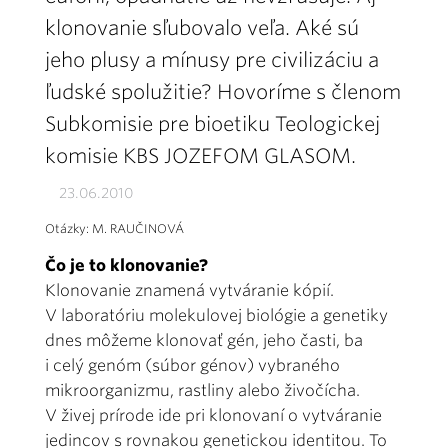
klonovanie sľubovalo veľa. Aké sú
jeho plusy a mínusy pre civilizáciu a
ľudské spolužitie? Hovoríme s členom
Subkomisie pre bioetiku Teologickej
komisie KBS JOZEFOM GLASOM.
23.06.2010
Otázky: M. RAUČINOVÁ
Čo je to klonovanie?
Klonovanie znamená vytváranie kópií.
V laboratóriu molekulovej biológie a genetiky
dnes môžeme klonovať gén, jeho časti, ba
i celý genóm (súbor génov) vybraného
mikroorganizmu, rastliny alebo živočícha.
V živej prírode ide pri klonovaní o vytváranie
jedincov s rovnakou genetickou identitou. To