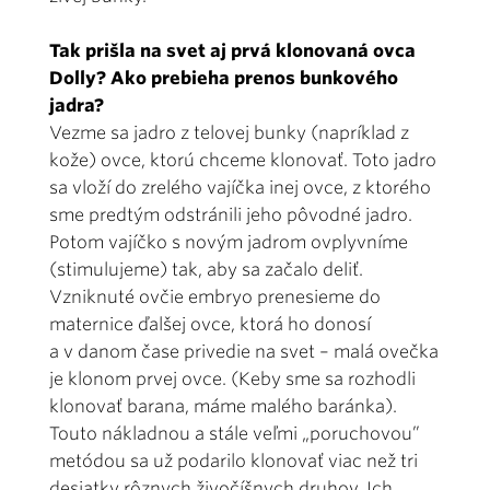
Tak prišla na svet aj prvá klonovaná ovca
Dolly? Ako prebieha prenos bunkového
jadra?
Vezme sa jadro z telovej bunky (napríklad z
kože) ovce, ktorú chceme klonovať. Toto jadro
sa vloží do zrelého vajíčka inej ovce, z ktorého
sme predtým odstránili jeho pôvodné jadro.
Potom vajíčko s novým jadrom ovplyvníme
(stimulujeme) tak, aby sa začalo deliť.
Vzniknuté ovčie embryo prenesieme do
maternice ďalšej ovce, ktorá ho donosí
a v danom čase privedie na svet – malá ovečka
je klonom prvej ovce. (Keby sme sa rozhodli
klonovať barana, máme malého baránka).
Touto nákladnou a stále veľmi „poruchovou”
metódou sa už podarilo klonovať viac než tri
desiatky rôznych živočíšnych druhov. Ich