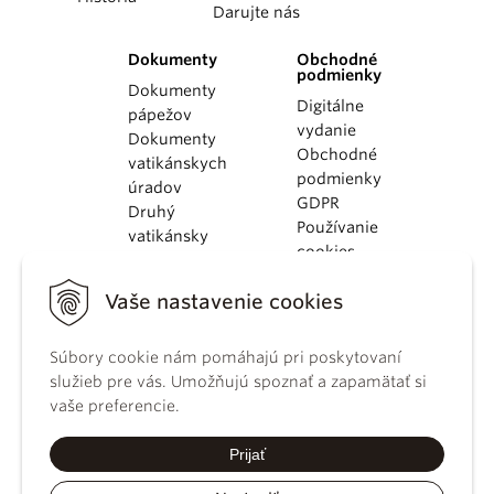
Darujte nás
Dokumenty
Obchodné
podmienky
Dokumenty
Digitálne
pápežov
vydanie
Dokumenty
Obchodné
vatikánskych
podmienky
úradov
GDPR
Druhý
Používanie
vatikánsky
cookies
koncil
Dokumenty
Vaše nastavenie cookies
KBS
Kódex
kánonického
Súbory cookie nám pomáhajú pri poskytovaní
práva
služieb pre vás. Umožňujú spoznať a zapamätať si
Katechizmus
vaše preferencie.
Katolíckej
cirkvi
Prijať