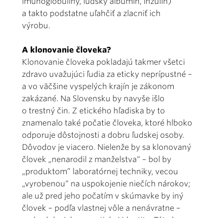
imunoglobulíny, ľudský albumín, inzulín)
a takto podstatne uľahčiť a zlacniť ich
výrobu.
A klonovanie človeka?
Klonovanie človeka pokladajú takmer všetci
zdravo uvažujúci ľudia za eticky neprípustné –
a vo väčšine vyspelých krajín je zákonom
zakázané. Na Slovensku by navyše išlo
o trestný čin. Z etického hľadiska by to
znamenalo také počatie človeka, ktoré hlboko
odporuje dôstojnosti a dobru ľudskej osoby.
Dôvodov je viacero. Nielenže by sa klonovaný
človek „nenarodil z manželstva“ – bol by
„produktom” laboratórnej techniky, vecou
„vyrobenou“ na uspo­kojenie niečích nárokov;
ale už pred jeho počatím v skúmavke by iný
človek – podľa vlastnej vôle a nenávratne –