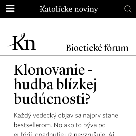
Bioetické fórum
Klonovanie -
hudba blízkej
budúcnosti?
Každý vedecký objav sa najprv stane
bestsellerom. No ako to býva po
eufórii, opadnutie už nevzrušuje. Aj