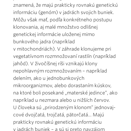
znamená, že majú prakticky rovnakú genetickú
informáciu (genóm) v jadrách svojich buniek.
Môžu však mať, podľa konkrétneho postupu
klonovania, aj malé množstvo odlišnej
genetickej informácie uloženej mimo
bunkového jadra (napríklad
v mitochondriách). V záhrade klonujeme pri
vegetatívnom rozmnožovaní rastlín (napríklad
jahôd). V živočíšnej ríši vznikajú klony
nepohlavným rozmnožovaním – napríklad
delením, ako u jednobunkových
mikroorganizmov, alebo dorastaním kúskov,
na ktoré boli posekané „materské jedince”, ako
napríklad u nezmara alebo u nižších červov.
U človeka sú „prirodzeným klonom” jednovaj­
cové dvojčatá, trojčatá, pätorčatá... Majú
prakticky rovnakú genetickú informáciu
v jadrách buniek – a sú si preto navzájom