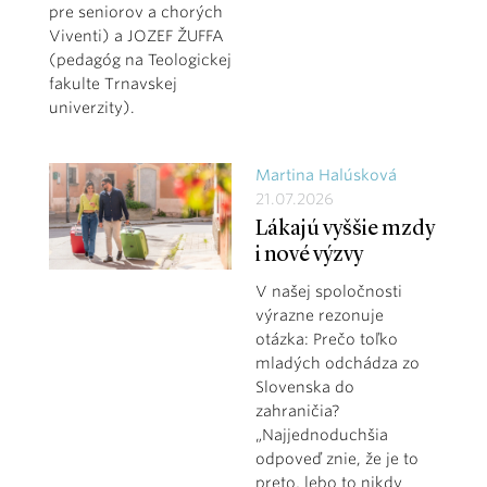
pre seniorov a chorých
Viventi) a JOZEF ŽUFFA
(pedagóg na Teologickej
fakulte Trnavskej
univerzity).
Martina Halúsková
21.07.2026
Lákajú vyššie mzdy
i nové výzvy
V našej spoločnosti
výrazne rezonuje
otázka: Prečo toľko
mladých odchádza zo
Slovenska do
zahraničia?
„Najjednoduchšia
odpoveď znie, že je to
preto, lebo to nikdy