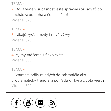
TÉMA
Dokážeme v súčasnosti ešte správne rozlišovať, čo
pochádza od boha a čo od zlého?
Videné: 378
TÉMA
Lákajú vyššie mzdy i nové výzvy
Videné: 373
TÉMA
Aj my môžeme žiť ako svätci
Videné: 335
TÉMA
Vnímate odliv mladých do zahraničia ako
problematický trend aj z pohľadu Cirkvi a života viery?
Videné: 322