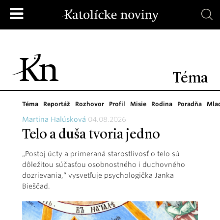
Téma
Téma
Reportáž
Rozhovor
Profil
Misie
Rodina
Poradňa
Mla
Martina Halúsková
04.08.2026
Telo a duša tvoria jedno
„Postoj úcty a primeraná starostlivosť o telo sú
dôležitou súčasťou osobnostného i duchovného
dozrievania,“ vysvetľuje psychologička Janka
Bieščad.