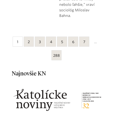
nebolo ľahšie,“ vraví
sociológ Miloslav
Bahna.
1
2
3
4
5
6
7
…
288
Najnovšie KN