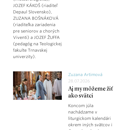
JOZEF KÁKOŠ (riaditeľ
Depaul Slovensko),
ZUZANA BOŠNÁKOVÁ
(riaditeľka zariadenia
pre seniorov a chorých
Viventi) a JOZEF ŽUFFA
(pedagóg na Teologickej
fakulte Trnavskej
univerzity).
Zuzana Artimová
28.07.2026
Aj my môžeme žiť
ako svätci
Koncom júla
nachádzame v
liturgickom kalendári
okrem iných svätcov i