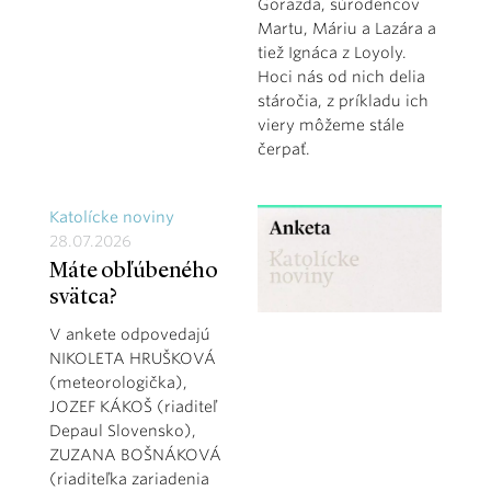
Gorazda, súrodencov
Martu, Máriu a Lazára a
tiež Ignáca z Loyoly.
Hoci nás od nich delia
stáročia, z príkladu ich
viery môžeme stále
čerpať.
Katolícke noviny
28.07.2026
Máte obľúbeného
svätca?
V ankete odpovedajú
NIKOLETA HRUŠKOVÁ
(meteorologička),
JOZEF KÁKOŠ (riaditeľ
Depaul Slovensko),
ZUZANA BOŠNÁKOVÁ
(riaditeľka zariadenia