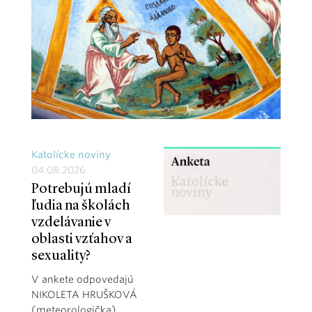
Katolícke noviny
04.08.2026
Potrebujú mladí
ľudia na školách
vzdelávanie v
oblasti vzťahov a
sexuality?
V ankete odpovedajú
NIKOLETA HRUŠKOVÁ
(meteorologička),