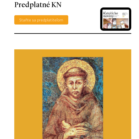
Predplatné KN
Staňte sa predplatiteľom