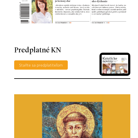
Predplatné KN
Staňte sa predplatiteľom