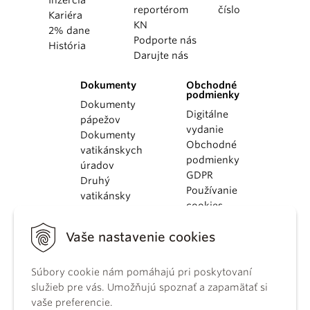
reportérom
číslo
Kariéra
KN
2% dane
Podporte nás
História
Darujte nás
Dokumenty
Obchodné
podmienky
Dokumenty
Digitálne
pápežov
vydanie
Dokumenty
Obchodné
vatikánskych
podmienky
úradov
GDPR
Druhý
Používanie
vatikánsky
cookies
koncil
Dokumenty
Vaše nastavenie cookies
KBS
Kódex
kánonického
Súbory cookie nám pomáhajú pri poskytovaní
práva
služieb pre vás. Umožňujú spoznať a zapamätať si
Katechizmus
vaše preferencie.