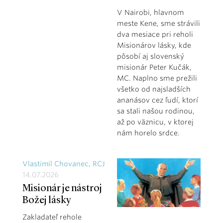
V Nairobi, hlavnom
meste Kene, sme strávili
dva mesiace pri reholi
Misionárov lásky, kde
pôsobí aj slovenský
misionár Peter Kučák,
MC. Naplno sme prežili
všetko od najsladších
ananásov cez ľudí, ktorí
sa stali našou rodinou,
až po väznicu, v ktorej
nám horelo srdce.
Vlastimil Chovanec, RCJ
14.07.2026
Misionár je nástroj
Božej lásky
Zakladateľ rehole