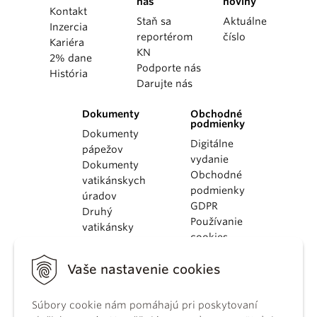
nás
noviny
Kontakt
Staň sa
Aktuálne
Inzercia
reportérom
číslo
Kariéra
KN
2% dane
Podporte nás
História
Darujte nás
Dokumenty
Obchodné
podmienky
Dokumenty
Digitálne
pápežov
vydanie
Dokumenty
Obchodné
vatikánskych
podmienky
úradov
GDPR
Druhý
Používanie
vatikánsky
cookies
koncil
Dokumenty
Vaše nastavenie cookies
KBS
Kódex
Súbory cookie nám pomáhajú pri poskytovaní
kánonického