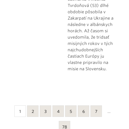
Tvrdoňová (53) dlhé
obdobie pôsobila v
Zakarpatí na Ukrajine a
následne v albánskych
horách. Až časom si
uvedomila, že tridsať
misijných rokov v tých
najchudobnejších
častiach Európy ju
vlastne pripravilo na
misie na Slovensku.
1
2
3
4
5
6
7
…
78