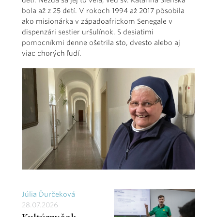
detí. Nezdá sa jej to veľa, veď sv. Katarína Sienská
bola až z 25 detí. V rokoch 1994 až 2017 pôsobila
ako misionárka v západoafrickom Senegale v
dispenzári sestier uršulínok. S desiatimi
pomocníkmi denne ošetrila sto, dvesto alebo aj
viac chorých ľudí.
Júlia Ďurčeková
28.07.2026