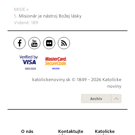
MISIE
Misionár je nástroj Božej lásky
Videné: 189
katolickenoviny.sk © 1849 - 2026 Katolícke
noviny
Archív
O nás
Kontaktujte
Katolícke