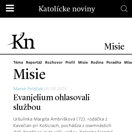
Misie
Téma
Reportáž
Rozhovor
Profil
Misie
Rodina
Poradňa
Mla
Misie
Marek Poláček
05.08.2026
Evanjelium ohlasovali
službou
Uršulínka Margita Ambrišková (72), rodáčka z
Kavečian pri Košiciach, pochádza z osemnástich