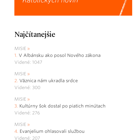
Najčítanejšie
MISIE
V Albánsku ako posol Nového zákona
Videné: 1047
MISIE
Väznica nám ukradla srdce
Videné: 300
MISIE
Kultúrny šok dostal po piatich minútach
Videné: 276
MISIE
Evanjelium ohlasovali službou
Videné: 207