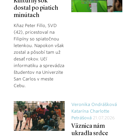
Kultúrny šok
dostal po piatich
minútach
Kňaz Peter Fillo, SVD
(42), pricestoval na
Filipíny so spiatočnou
letenkou. Napokon však
zostal a pôsobí tam už
desať rokov. Učí
informatiku a sprevádza
študentov na Univerzite
San Carlos v meste
Cebu.
Veronika Ondrášková
Katarína Charlotte
Petrášová
21.07.2026
Väznica nám
ukradla srdce