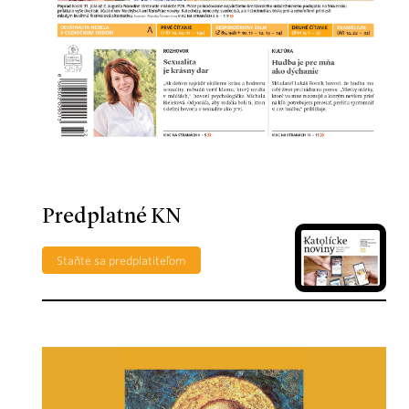
Predplatné KN
Staňte sa predplatiteľom