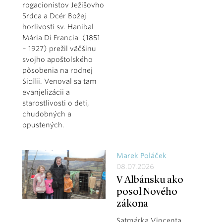
rogacionistov Ježišovho
Srdca a Dcér Božej
horlivosti sv. Hanibal
Mária Di Francia (1851
– 1927) prežil väčšinu
svojho apoštolského
pôsobenia na rodnej
Sicílii. Venoval sa tam
evanjelizácii a
starostlivosti o deti,
chudobných a
opustených.
Marek Poláček
08.07.2026
V Albánsku ako
posol Nového
zákona
Satmárka Vincenta