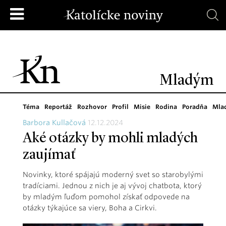
Mladým
Téma
Reportáž
Rozhovor
Profil
Misie
Rodina
Poradňa
Mla
Barbora Kullačová
12.12.2024
Aké otázky by mohli mladých
zaujímať
Novinky, ktoré spájajú moderný svet so starobylými
tradíciami. Jednou z nich je aj vývoj chatbota, ktorý
by mladým ľuďom pomohol získať odpovede na
otázky týkajúce sa viery, Boha a Cirkvi.