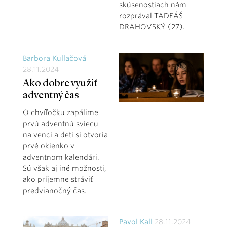
skúsenostiach nám
rozprával TADEÁŠ
DRAHOVSKÝ (27).
Barbora Kullačová
28.11.2024
Ako dobre využiť
adventný čas
O chvíľočku zapálime
prvú adventnú sviecu
na venci a deti si otvoria
prvé okienko v
adventnom kalendári.
Sú však aj iné možnosti,
ako príjemne stráviť
predvianočný čas.
Pavol Kall
28.11.2024