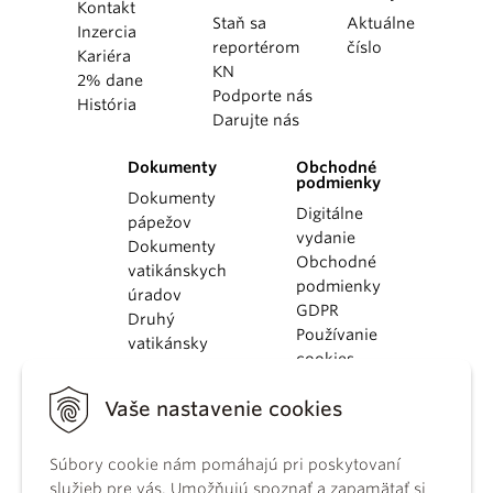
Kontakt
Staň sa
Aktuálne
Inzercia
reportérom
číslo
Kariéra
KN
2% dane
Podporte nás
História
Darujte nás
Dokumenty
Obchodné
podmienky
Dokumenty
Digitálne
pápežov
vydanie
Dokumenty
Obchodné
vatikánskych
podmienky
úradov
GDPR
Druhý
Používanie
vatikánsky
cookies
koncil
Dokumenty
Vaše nastavenie cookies
KBS
Kódex
Súbory cookie nám pomáhajú pri poskytovaní
kánonického
služieb pre vás. Umožňujú spoznať a zapamätať si
práva