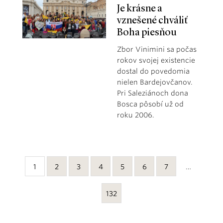
Je krásne a
vznešené chváliť
Boha piesňou
Zbor Vinimini sa počas
rokov svojej existencie
dostal do povedomia
nielen Bardejovčanov.
Pri Saleziánoch dona
Bosca pôsobí už od
roku 2006.
1
2
3
4
5
6
7
…
132