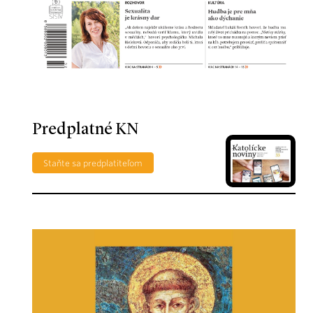
Predplatné KN
Staňte sa predplatiteľom