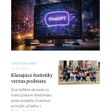
Jana Sukovská
12.12.2024
Klesajúce štatistiky
verzus podstata
Dva týždne strvené vo
francúzskom Bretónsku
poas projektu Erazmus
prinútili učiteľov i