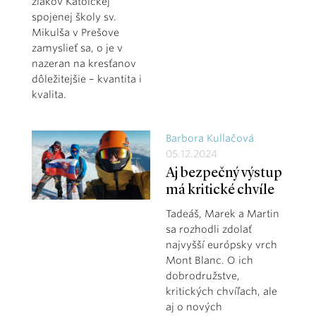
žiakov Katolckej
spojenej školy sv.
Mikulša v Prešove
zamyslieť sa, o je v
nazeran na kresťanov
dôležitejšie – kvantita i
kvalita.
Barbora Kullačová
05.12.2024
Aj bezpečný výstup
má kritické chvíle
Tadeáš, Marek a Martin
sa rozhodli zdolať
najvyšší európsky vrch
Mont Blanc. O ich
dobrodružstve,
kritických chvíľach, ale
aj o nových