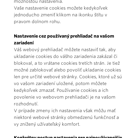
možnosťou nastavenia.
Vaše nastavenie cookies možete kedykoľvek
jednoducho zmeniť klikom na ikonku štítu v
pravom dolnom rohu.
Nastavenie cez používaný prehliadač na vašom
zariadení
Váš webový prehliadač môžete nastaviť tak, aby
ukladanie cookies do vášho zariadenia zakázal či
blokoval, a to vrátane cookies tretích strán. Je tiež
možné zablokovať alebo povoliť ukladanie cookies
len pre určité webové stránky. Cookies, ktoré už sú
vo vašom zariadení uložené, potom môžete
kedykoľvek zmazať. Používanie cookies a ich
povolenie vo webovom prehliadači je na vašom
rozhodnutí.
V prípade zmeny ich nastavenia však môžu mať
niektoré webové stránky obmedzenú funkčnosť a
vy znížený užívateľský komfort.
Konkrétny postup nastavenia pre najpoužívanejšie