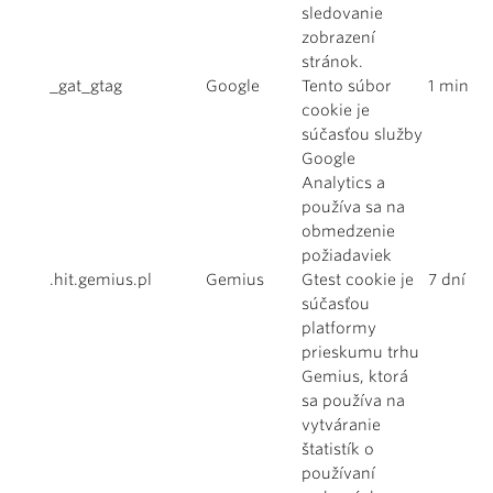
sledovanie
zobrazení
stránok.
_gat_gtag
Google
Tento súbor
1 min
cookie je
súčasťou služby
Google
Analytics a
používa sa na
obmedzenie
požiadaviek
.hit.gemius.pl
Gemius
Gtest cookie je
7 dní
súčasťou
platformy
prieskumu trhu
Gemius, ktorá
sa používa na
vytváranie
štatistík o
používaní