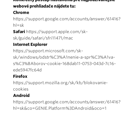
webové prehliadače nájdete tu:
Chrome
https://support.google.com/accounts/answer/61416?
hl=sk
Safari
https://support.apple.com/sk-
sk/guide/safari/sfri11471/mac
Internet Explorer
https://support.microsoft.com/sk-
sk/windows/odstr%C3%A1nenie-a-spr%C3%A1va-
s%C3%BAborov-cookie-168dab11-0753-043d-7c16-
ede5947fc64d
Firefox
https://support.mozilla.org/sk/kb/blokovanie-
cookies
Android
https://support.google.com/accounts/answer/61416?
hl=sk&co=GENIE.Platform%3DAndroid&oco=1