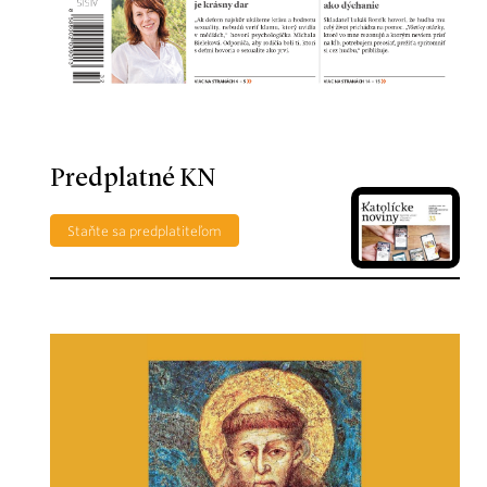
Predplatné KN
Staňte sa predplatiteľom