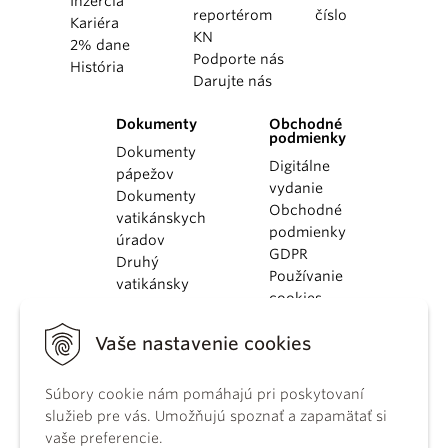
Inzercia
reportérom
číslo
Kariéra
KN
2% dane
Podporte nás
História
Darujte nás
Dokumenty
Obchodné
podmienky
Dokumenty
Digitálne
pápežov
vydanie
Dokumenty
Obchodné
vatikánskych
podmienky
úradov
GDPR
Druhý
Používanie
vatikánsky
cookies
koncil
Dokumenty
Vaše nastavenie cookies
KBS
Kódex
kánonického
Súbory cookie nám pomáhajú pri poskytovaní
práva
služieb pre vás. Umožňujú spoznať a zapamätať si
Katechizmus
vaše preferencie.