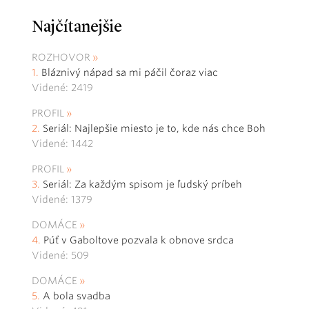
Najčítanejšie
ROZHOVOR
Bláznivý nápad sa mi páčil čoraz viac
Videné: 2419
PROFIL
Seriál: Najlepšie miesto je to, kde nás chce Boh
Videné: 1442
PROFIL
Seriál: Za každým spisom je ľudský príbeh
Videné: 1379
DOMÁCE
Púť v Gaboltove pozvala k obnove srdca
Videné: 509
DOMÁCE
A bola svadba