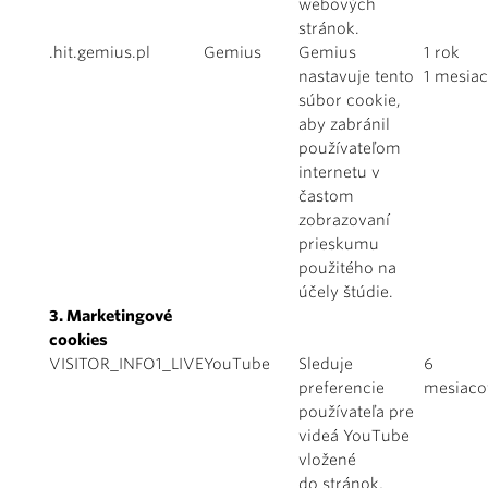
webových
stránok.
.hit.gemius.pl
Gemius
Gemius
1 rok
nastavuje tento
1 mesiac
súbor cookie,
aby zabránil
používateľom
internetu v
častom
zobrazovaní
prieskumu
použitého na
účely štúdie.
3. Marketingové
cookies
VISITOR_INFO1_LIVE
YouTube
Sleduje
6
preferencie
mesiaco
používateľa pre
videá YouTube
vložené
do stránok,