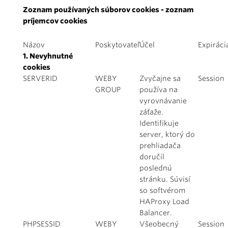
Zoznam používaných súborov cookies - zoznam
príjemcov cookies
Názov
Poskytovateľ
Účel
Expiráci
1. Nevyhnutné
cookies
SERVERID
WEBY
Zvyčajne sa
Session
GROUP
používa na
vyrovnávanie
záťaže.
Identifikuje
server, ktorý do
prehliadača
doručil
poslednú
stránku. Súvisí
so softvérom
HAProxy Load
Balancer.
PHPSESSID
WEBY
Všeobecný
Session