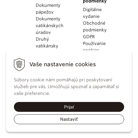
podmienky
Dokumenty
Digitálne
pápežov
vydanie
Dokumenty
Obchodné
vatikánskych
podmienky
úradov
GDPR
Druhý
Používanie
vatikánsky
cookies
koncil
Dokumenty
Vaše nastavenie cookies
KBS
Kódex
Súbory cookie nám pomáhajú pri poskytovaní
kánonického
služieb pre vás. Umožňujú spoznať a zapamätať si
práva
vaše preferencie.
Katechizmus
Katolíckej
Prijať
cirkvi
Nastaviť