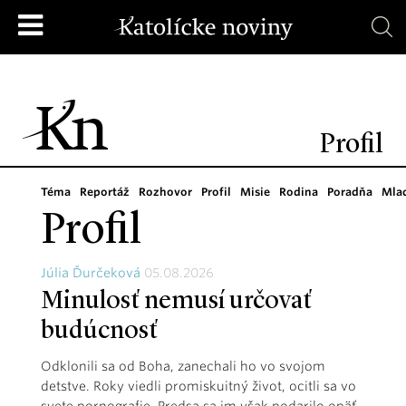
Profil
Téma
Reportáž
Rozhovor
Profil
Misie
Rodina
Poradňa
Mla
Profil
Júlia Ďurčeková
05.08.2026
Minulosť nemusí určovať
budúcnosť
Odklonili sa od Boha, zanechali ho vo svojom
detstve. Roky viedli promiskuitný život, ocitli sa vo