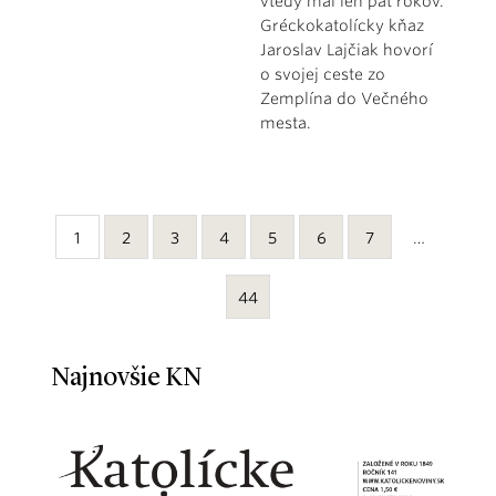
vtedy mal len päť rokov.
Gréckokatolícky kňaz
Jaroslav Lajčiak hovorí
o svojej ceste zo
Zemplína do Večného
mesta.
1
2
3
4
5
6
7
…
44
Najnovšie KN