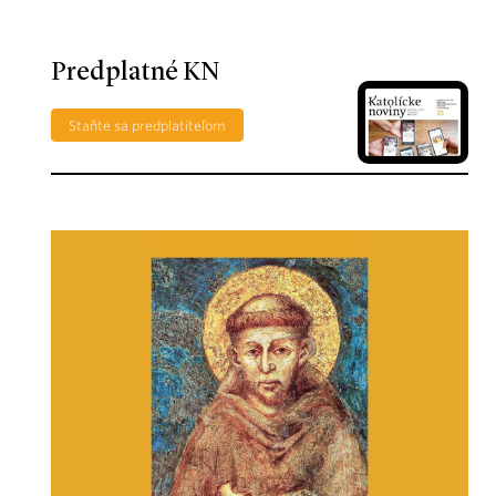
Predplatné KN
Staňte sa predplatiteľom