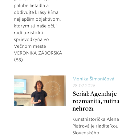
palube lietadla a
obdivujte krásy Ríma
najlepším objektívom,
ktorým sú naše oči,“
radí turistická
sprievodkyňa vo
Večnom meste
VERONIKA ZÁBORSKÁ
(53).
Monika Šimoničová
28.07.2026
Seriál: Agenda je
rozmanitá, rutina
nehrozí
Kunsthistorička Alena
Piatrová je riaditeľkou
Slovenského