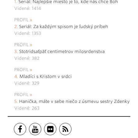
Seriál: Najlepšie miesto je to, kde nás chce Boh
Videné: 1414
PROFIL
Seriál: Za každým spisom je ľudský príbeh
Videné: 1353
PROFIL
Stotridsaťpäť centimetrov milosrdenstva
Videné: 382
PROFIL
Mladíci s Kristom v srdci
Videné: 329
PROFIL
Hanička, máte v sebe niečo z úsmevu sestry Zdenky
Videné: 263