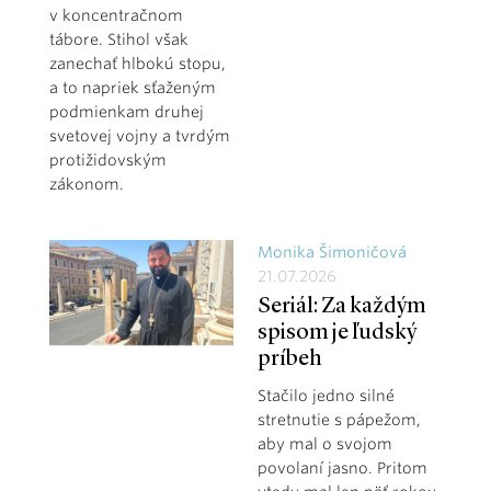
v koncentračnom
tábore. Stihol však
zanechať hlbokú stopu,
a to napriek sťaženým
podmienkam druhej
svetovej vojny a tvrdým
protižidovským
zákonom.
Monika Šimoničová
21.07.2026
Seriál: Za každým
spisom je ľudský
príbeh
Stačilo jedno silné
stretnutie s pápežom,
aby mal o svojom
povolaní jasno. Pritom