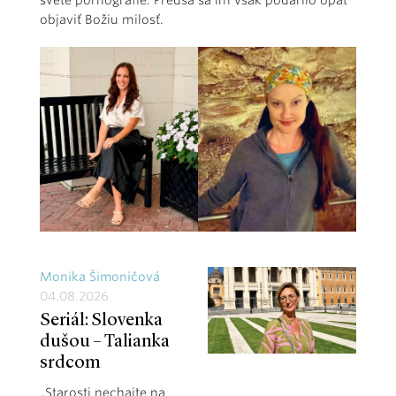
svete pornografie. Predsa sa im však podarilo opäť
objaviť Božiu milosť.
Monika Šimoničová
04.08.2026
Seriál: Slovenka
dušou – Talianka
srdcom
„Starosti nechajte na