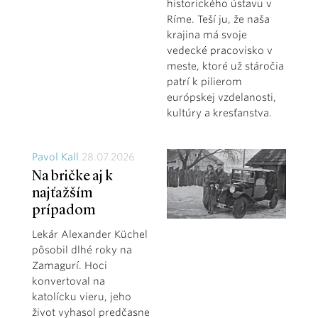
historického ústavu v
Ríme. Teší ju, že naša
krajina má svoje
vedecké pracovisko v
meste, ktoré už stáročia
patrí k pilierom
európskej vzdelanosti,
kultúry a kresťanstva.
Pavol Kall
28.07.2026
Na bričke aj k
najťažším
prípadom
Lekár Alexander Küchel
pôsobil dlhé roky na
Zamagurí. Hoci
konvertoval na
katolícku vieru, jeho
život vyhasol predčasne