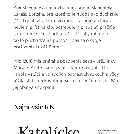
Predstavujú významného hudobného skladateľa
Lukáša Borzíka, pre ktorého je hudba ako dýchanie.
„Všetky otázky, ktoré vo mne rezonujú a ktorým
neviem prísť na kĺb, potrebujem preosiať, prežiť a
sprítomniť si cez hudbu. Už celé roky mi hudba
takto prichádza na pomoc,“ delí sa o svoje
prežívanie Lukáš Borzík.
Približujú misionárske pôsobenie sestry uršulínky
Margity Ambriškovej v africkom Senegale. Do
rehole vstúpila vo svojich pätnástich rokoch a vždy
túžila stať sa zdravotnou sestrou a ísť na misie. Pán
jej obidva sny splnil.
Najnovšie KN