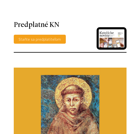
Predplatné KN
Staňte sa predplatiteľom