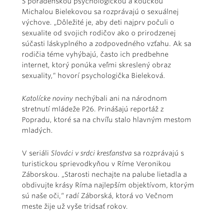
S poradenskou psychologičkou a koučkou
Michalou Bielekovou sa rozprávajú o sexuálnej
výchove. „Dôležité je, aby deti najprv počuli o
sexualite od svojich rodičov ako o prirodzenej
súčasti láskyplného a zodpovedného vzťahu. Ak sa
rodičia téme vyhýbajú, často ich predbehne
internet, ktorý ponúka veľmi skreslený obraz
sexuality,“ hovorí psychologička Bieleková.
Katolícke noviny
nechýbali ani na národnom
stretnutí mládeže P26. Prinášajú reportáž z
Popradu, ktoré sa na chvíľu stalo hlavným mestom
mladých.
V seriáli
Slováci v srdci kresťanstva
sa rozprávajú s
turistickou sprievodkyňou v Ríme Veronikou
Záborskou. „Starosti nechajte na palube lietadla a
obdivujte krásy Ríma najlepším objektívom, ktorým
sú naše oči,“ radí Záborská, ktorá vo Večnom
meste žije už vyše tridsať rokov.