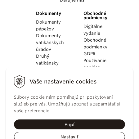
Dokumenty
Obchodné
podmienky
Dokumenty
Digitálne
pápežov
vydanie
Dokumenty
Obchodné
vatikánskych
podmienky
úradov
GDPR
Druhý
Používanie
vatikánsky
cookies
koncil
Dokumenty
Vaše nastavenie cookies
KBS
Kódex
kánonického
Súbory cookie nám pomáhajú pri poskytovaní
práva
služieb pre vás. Umožňujú spoznať a zapamätať si
Katechizmus
vaše preferencie.
Katolíckej
cirkvi
Prijať
Nastaviť