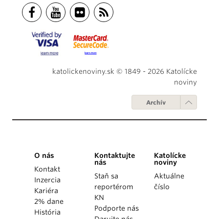
katolickenoviny.sk © 1849 - 2026 Katolícke
noviny
Archív
O nás
Kontaktujte
Katolícke
nás
noviny
Kontakt
Staň sa
Aktuálne
Inzercia
reportérom
číslo
Kariéra
KN
2% dane
Podporte nás
História
Darujte nás