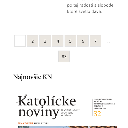
po tej radosti a slobode,
ktoré svetlo dáva.
1
2
3
4
5
6
7
…
83
Najnovšie KN