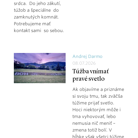
srdca. Do jeho zákutí,
túžob a špeciálne do
zamknutých komnát.
Potrebujeme mať
kontakt sami so sebou.
Andrej Darmo
08.07.2026
Túžba vnímať
pravé svetlo
Ak objavíme a priznáme
si svoju tmu, tak zväčša
túžime prijať svetlo.
Hoci niektorým môže i
tma vyhovovať, lebo
nemusia nič meniť –
zmena totiž bolí. V
hĺbke však všetci túžime