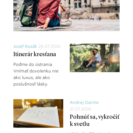
Jozef Kozák
28.07.2026
Itinerár kresťana
Poďme do ústrania.
Vnímať dovolenku nie
ako luxus, ale ako
poslušnosť lásky.
Andrej Darmo
21.07.2026
Pohnúť sa, vykročiť
k svetlu