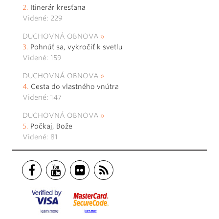
Itinerár kresťana
Videné: 229
DUCHOVNÁ OBNOVA
Pohnúť sa, vykročiť k svetlu
Videné: 159
DUCHOVNÁ OBNOVA
Cesta do vlastného vnútra
Videné: 147
DUCHOVNÁ OBNOVA
Počkaj, Bože
Videné: 81