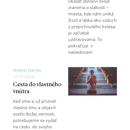
Ukázať Ježišovi svoje
zranenia a slabosti –
miesta, kde nám uniká
život a láska ako vzduch
z prepichnutého kolesa,
je začiatok
uzdravovania. To
pokračuje v
nasledovaní.
Andrej Darmo
14.07.2026
Cesta do vlastného
vnútra
Keď sme si už priznali
vlastnú tmu a objavili
svetlo Božej vernosti,
potrebujeme sa vydať
na cestu do svojho