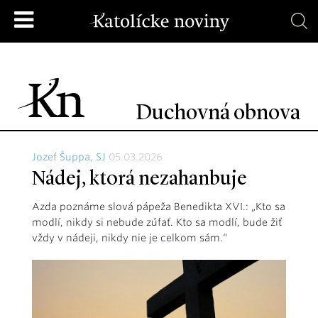
Duchovná obnova
Jozef Šuppa, SJ
05.03.2026
Nádej, ktorá nezahanbuje
Azda poznáme slová pápeža Benedikta XVI.: „Kto sa
modlí, nikdy si nebude zúfať. Kto sa modlí, bude žiť
vždy v nádeji, nikdy nie je celkom sám.“