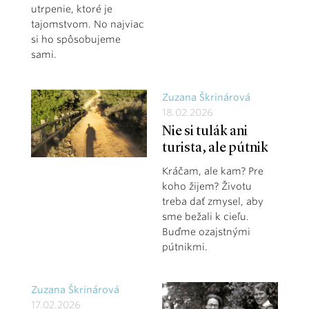
utrpenie, ktoré je
tajomstvom. No najviac
si ho spôsobujeme
sami.
Zuzana Škrinárová
18.02.2026
Nie si tulák ani
turista, ale pútnik
Kráčam, ale kam? Pre
koho žijem? Životu
treba dať zmysel, aby
sme bežali k cieľu.
Buďme ozajstnými
pútnikmi.
Zuzana Škrinárová
17.02.2026