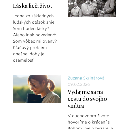
Láska lieči život
Jedna zo základných
ľudských otázok znie:
Som hoden lásky?
Alebo inak povedané:
Som vôbec milovaný?
Kľúčový problém
dnešnej doby je
osamelosť.
Zuzana Škrinárová
09.02.2026
Vydajme sa na
cestu do svojho
vnútra
V duchovnom živote
hovoríme o kráčaní s
Bohom, nie o bežaní, a