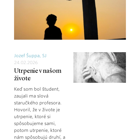
Jozef Šuppa, SJ
24.02.2026
Utrpenie v našom
živote
Keď som bol študent,
zaujali ma slová
staručkého profesora.
Hovoril, že v živote je
utrpenie, ktoré si
spôsobujeme sami,
potom utrpenie, ktoré
nám spôsobujú druhí, a