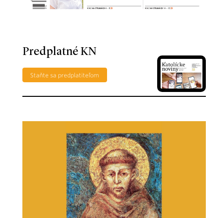
Predplatné KN
Staňte sa predplatiteľom