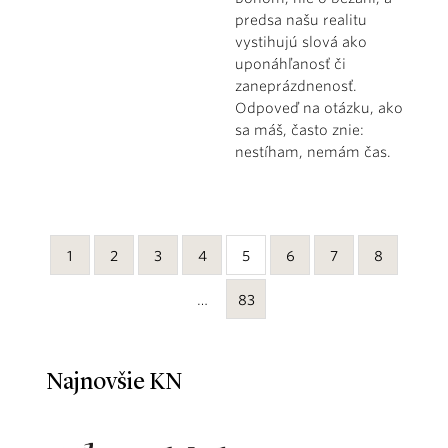
predsa našu realitu
vystihujú slová ako
uponáhľanosť či
zaneprázdnenosť.
Odpoveď na otázku, ako
sa máš, často znie:
nestíham, nemám čas.
1
2
3
4
5
6
7
8
…
83
Najnovšie KN