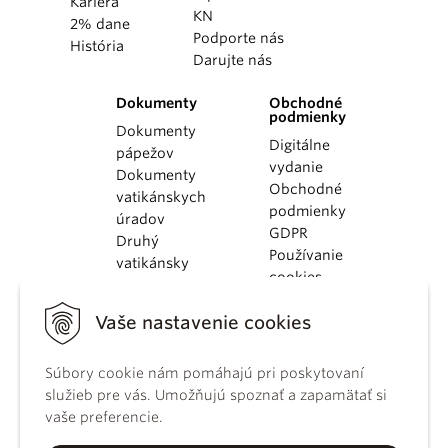
Kariéra
KN
2% dane
Podporte nás
História
Darujte nás
Dokumenty
Obchodné
podmienky
Dokumenty
Digitálne
pápežov
vydanie
Dokumenty
Obchodné
vatikánskych
podmienky
úradov
GDPR
Druhý
Používanie
vatikánsky
cookies
koncil
Dokumenty
Vaše nastavenie cookies
KBS
Kódex
Súbory cookie nám pomáhajú pri poskytovaní
kánonického
služieb pre vás. Umožňujú spoznať a zapamätať si
práva
vaše preferencie.
Katechizmus
Katolíckej