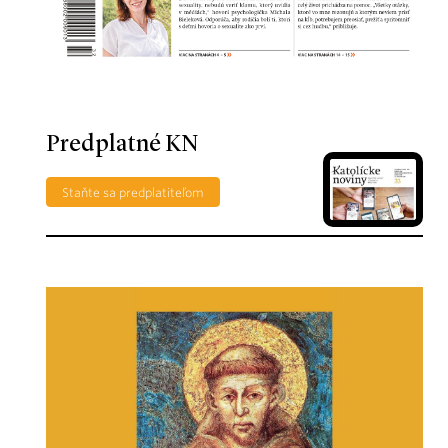
Predplatné KN
Staňte sa predplatiteľom