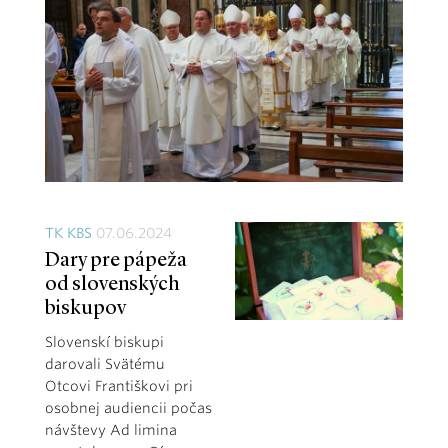
TK KBS
07.06.2024
Dary pre pápeža
od slovenských
biskupov
Slovenskí biskupi
darovali Svätému
Otcovi Františkovi pri
osobnej audiencii počas
návštevy Ad limina