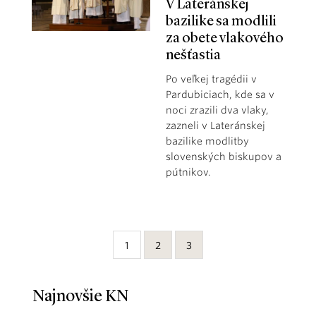
V Lateránskej
bazilike sa modlili
za obete vlakového
nešťastia
Po veľkej tragédii v
Pardubiciach, kde sa v
noci zrazili dva vlaky,
zazneli v Lateránskej
bazilike modlitby
slovenských biskupov a
pútnikov.
1
2
3
Najnovšie KN