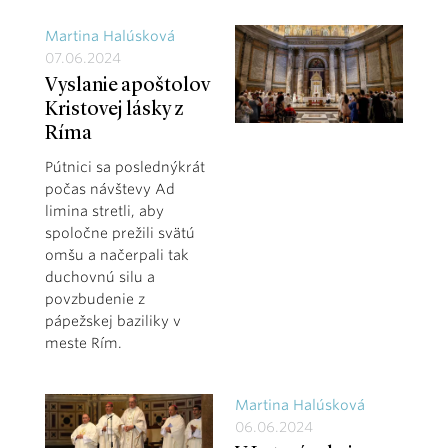
Martina Halúsková
07.06.2024
Vyslanie apoštolov
Kristovej lásky z
Ríma
Pútnici sa poslednýkrát
počas návštevy Ad
limina stretli, aby
spoločne prežili svätú
omšu a načerpali tak
duchovnú silu a
povzbudenie z
pápežskej baziliky v
meste Rím.
Martina Halúsková
06.06.2024