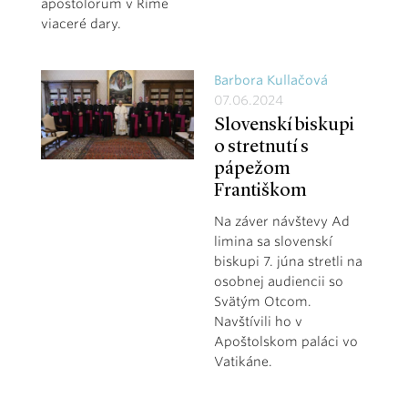
apostolorum v Ríme
viaceré dary.
Barbora Kullačová
07.06.2024
Slovenskí biskupi
o stretnutí s
pápežom
Františkom
Na záver návštevy Ad
limina sa slovenskí
biskupi 7. júna stretli na
osobnej audiencii so
Svätým Otcom.
Navštívili ho v
Apoštolskom paláci vo
Vatikáne.