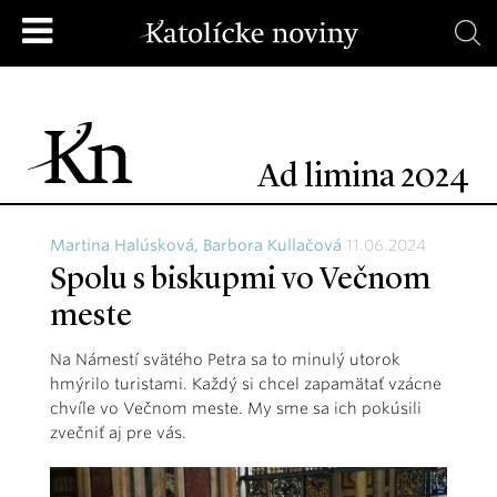
Ad limina 2024
Martina Halúsková, Barbora Kullačová
11.06.2024
Spolu s biskupmi vo Večnom
meste
Na Námestí svätého Petra sa to minulý utorok
hmýrilo turistami. Každý si chcel zapamätať vzácne
chvíle vo Večnom meste. My sme sa ich pokúsili
zvečniť aj pre vás.