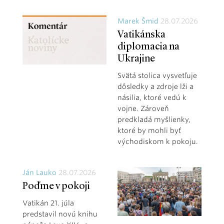
Marek Šmid
28.07.2026
Vatikánska
diplomacia na
Ukrajine
Svätá stolica vysvetľuje
dôsledky a zdroje lži a
násilia, ktoré vedú k
vojne. Zároveň
predkladá myšlienky,
ktoré by mohli byť
východiskom k pokoju.
Ján Lauko
28.07.2026
Poďme v pokoji
Vatikán 21. júla
predstavil novú knihu