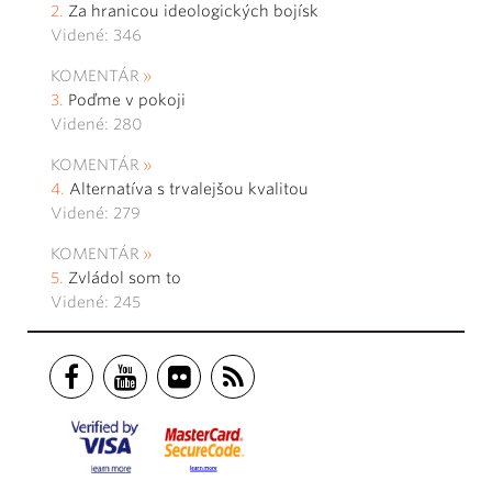
Za hranicou ideologických bojísk
Videné: 346
KOMENTÁR
Poďme v pokoji
Videné: 280
KOMENTÁR
Alternatíva s trvalejšou kvalitou
Videné: 279
KOMENTÁR
Zvládol som to
Videné: 245