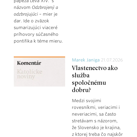
pápeža Leva XIV. s
názvom
Odzbrojený a
odzbrojujúci
– mier je
dar. Ide o zväzok
sumarizujúci viaceré
príhovory súčasného
pontifika k téme mieru.
Marek Janiga
21.07.2026
Vlastenectvo ako
služba
spoločnému
dobru?
Medzi svojimi
rovesníkmi, veriacimi i
neveriacimi, sa často
stretávam s názorom,
že Slovensko je krajina,
z ktorej treba čo najskôr