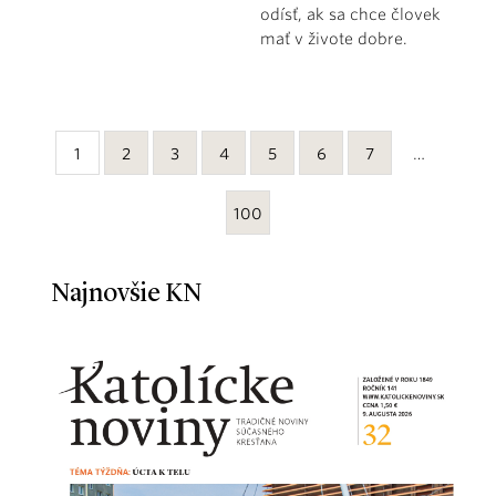
odísť, ak sa chce človek
mať v živote dobre.
1
2
3
4
5
6
7
…
100
Najnovšie KN