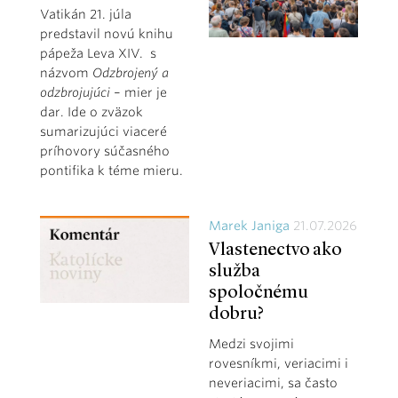
Vatikán 21. júla
predstavil novú knihu
pápeža Leva XIV. s
názvom
Odzbrojený a
odzbrojujúci
– mier je
dar. Ide o zväzok
sumarizujúci viaceré
príhovory súčasného
pontifika k téme mieru.
Marek Janiga
21.07.2026
Vlastenectvo ako
služba
spoločnému
dobru?
Medzi svojimi
rovesníkmi, veriacimi i
neveriacimi, sa často