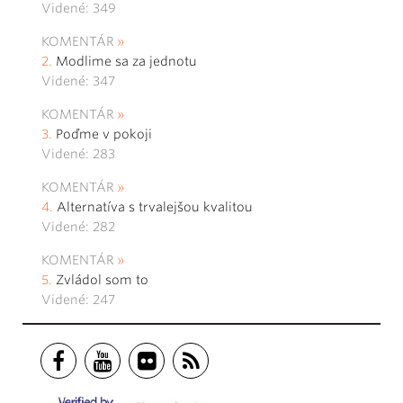
Videné: 349
KOMENTÁR
Modlime sa za jednotu
Videné: 347
KOMENTÁR
Poďme v pokoji
Videné: 283
KOMENTÁR
Alternatíva s trvalejšou kvalitou
Videné: 282
KOMENTÁR
Zvládol som to
Videné: 247