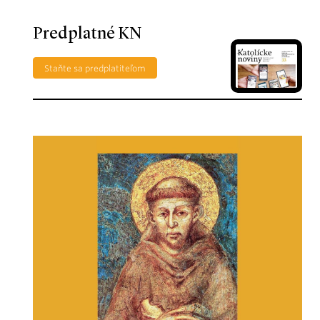
Predplatné KN
Staňte sa predplatiteľom