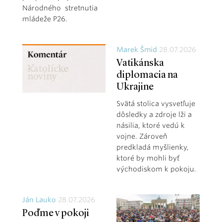
Národného stretnutia
mládeže P26.
Marek Šmid
28.07.2026
Vatikánska
diplomacia na
Ukrajine
Svätá stolica vysvetľuje
dôsledky a zdroje lži a
násilia, ktoré vedú k
vojne. Zároveň
predkladá myšlienky,
ktoré by mohli byť
východiskom k pokoju.
Ján Lauko
28.07.2026
Poďme v pokoji