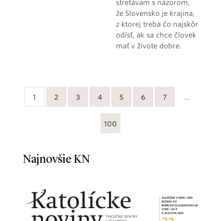
stretávam s názorom,
že Slovensko je krajina,
z ktorej treba čo najskôr
odísť, ak sa chce človek
mať v živote dobre.
1
2
3
4
5
6
7
…
100
Najnovšie KN