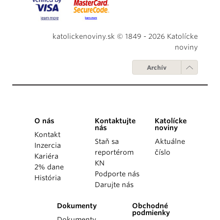
katolickenoviny.sk © 1849 - 2026 Katolícke
noviny
Archív
O nás
Kontaktujte
Katolícke
nás
noviny
Kontakt
Staň sa
Aktuálne
Inzercia
reportérom
číslo
Kariéra
KN
2% dane
Podporte nás
História
Darujte nás
Dokumenty
Obchodné
podmienky
Dokumenty