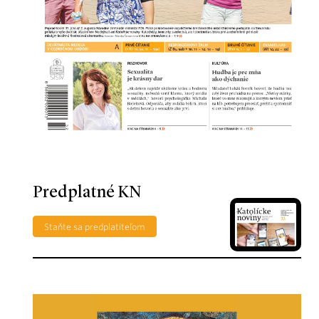
Predplatné KN
Staňte sa predplatiteľom