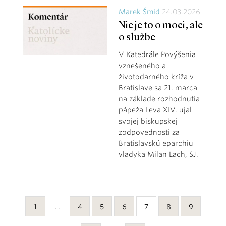
Marek Šmid
24.03.2026
Nie je to o moci, ale
o službe
V Katedrále Povýšenia
vznešeného a
životodarného kríža v
Bratislave sa 21. marca
na základe rozhodnutia
pápeža Leva XIV. ujal
svojej biskupskej
zodpovednosti za
Bratislavskú eparchiu
vladyka Milan Lach, SJ.
1
…
4
5
6
7
8
9