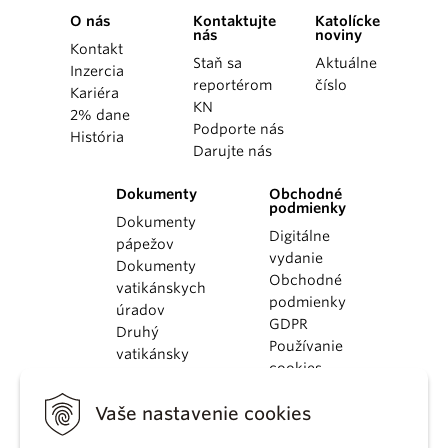
O nás
Kontaktujte
Katolícke
nás
noviny
Kontakt
Staň sa
Aktuálne
Inzercia
reportérom
číslo
Kariéra
KN
2% dane
Podporte nás
História
Darujte nás
Dokumenty
Obchodné
podmienky
Dokumenty
Digitálne
pápežov
vydanie
Dokumenty
Obchodné
vatikánskych
podmienky
úradov
GDPR
Druhý
Používanie
vatikánsky
cookies
koncil
Dokumenty
Vaše nastavenie cookies
KBS
Kódex