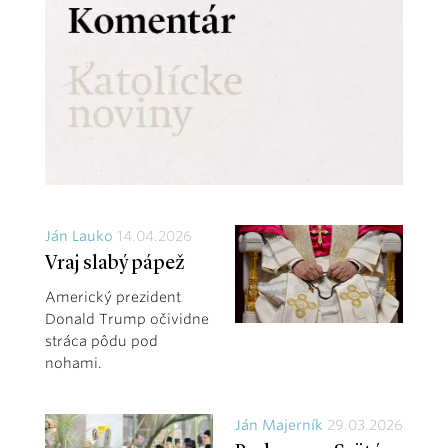
Ján Lauko
14.04.2026
Vraj slabý pápež
Americký prezident
Donald Trump očividne
stráca pôdu pod
nohami.
Ján Majerník
29.03.2026