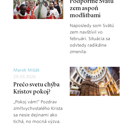
Podporme Svätú
zem aspoň
modlitbami
Naposledy som Svätú
zem navštívil vo
februári. Situácia sa
odvtedy radikálne
zmenila.
Marek Mišák
29.03.2026
Prečo svetu chýba
Kristov pokoj?
„Pokoj vám!“ Pozdrav
zmŕtvychvstalého Krista
sa nesie dejinami ako
tichá, no mocná výzva.