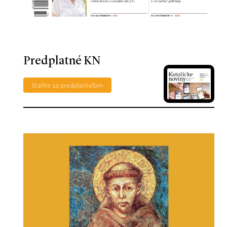
Predplatné KN
Staňte sa predplatiteľom