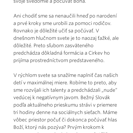
svoje svedomie a počúvať Boha.
Ani chodiť sme sa nenaučili hneď po narodení
a prvé kroky sme urobili za pomoci rodičov.
Rovnako je dôležité učiť sa počúvať. V
dnešnom hlučnom svete je to naozaj ťažké, ale
dôležité. Preto sľubom zasväteného
predchádza dôkladná formácia a Cirkev ho
prijíma prostredníctvom predstaveného.
V rýchlom svete sa snažíme naplniť čas našich
detí v maximálnej miere. Robíme to preto, aby
sme rozvíjali ich talenty a predchádzali „nude“
vedúcej k negatívnym javom. Bežný Slovák
podľa aktuálneho prieskumu strávi v priemere
tri hodiny denne na sociálnych sieťach. Máme
vôbec priestor počuť či dokonca počúvať hlas
Boží, ktorý nás pozýva? Prvým krokom k