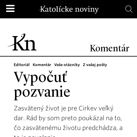
Komentár
Editoriál
Komentár
Vaše otázniky
Z vašej pošty
Vypočuť
pozvanie
Zasvätený život je pre Cirkev veľký
dar. Rád by som preto poukázal na to,
čo zasvätenému životu predchádza, a