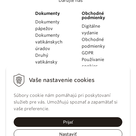
Darujte nás
Dokumenty
Obchodné
podmienky
Dokumenty
Digitálne
pápežov
vydanie
Dokumenty
Obchodné
vatikánskych
podmienky
úradov
GDPR
Druhý
Používanie
vatikánsky
cookies
koncil
Dokumenty
Vaše nastavenie cookies
KBS
Kódex
Súbory cookie nám pomáhajú pri poskytovaní
kánonického
služieb pre vás. Umožňujú spoznať a zapamätať si
práva
vaše preferencie.
Katechizmus
Katolíckej
Prijať
cirkvi
Nastaviť