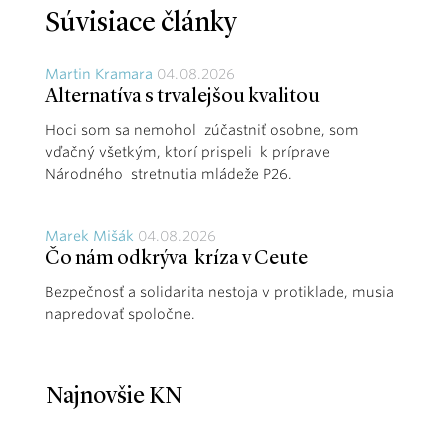
Súvisiace články
Martin Kramara
04.08.2026
Alternatíva s trvalejšou kvalitou
Hoci som sa nemohol zúčastniť osobne, som
vďačný všetkým, ktorí prispeli k príprave
Národného stretnutia mládeže P26.
Marek Mišák
04.08.2026
Čo nám odkrýva kríza v Ceute
Bezpečnosť a solidarita nestoja v protiklade, musia
napredovať spoločne.
Najnovšie KN