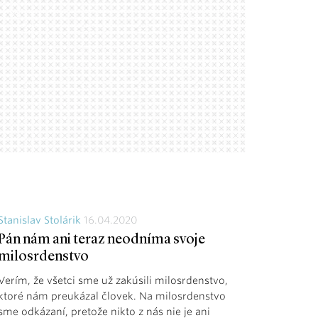
Stanislav Stolárik
16.04.2020
Pán nám ani teraz neodníma svoje
milosrdenstvo
Verím, že všetci sme už zakúsili milosrdenstvo,
ktoré nám preukázal človek. Na milosrdenstvo
sme odkázaní, pretože nikto z nás nie je ani