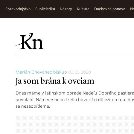
Spravodajstvo
Publicistika
Názory
Kultúra
Duchovná obnova
Ne
Marián Chovanec biskup
03.05.2020
Ja som brána k ovciam
Dnes máme v latinskom obrade Nedeľu Dobrého pastiera,
povolaní. Nám veriacim treba hovoriť o dôležitom duch
sa nezaobídeme.