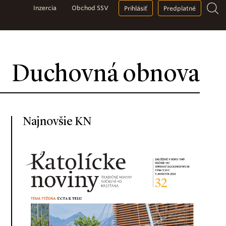
Inzercia
Obchod SSV
Prihlásiť
Predplatné
Duchovná obnova
Najnovšie KN