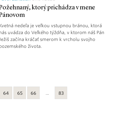
Požehnaný, ktorý prichádza v mene
Pánovom
Kvetná nedeľa je veľkou vstupnou bránou, ktorá
nás uvádza do Veľkého týždňa, v ktorom náš Pán
Ježiš začína kráčať smerom k vrcholu svojho
pozemského života.
64
65
66
…
83