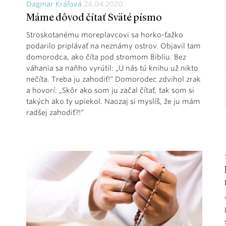
Dagmar Kráľová
24.04.2020
Máme dôvod čítať Sväté písmo
Stroskotanému moreplavcovi sa horko-ťažko
podarilo priplávať na neznámy ostrov. Objavil tam
domorodca, ako číta pod stromom Bibliu. Bez
váhania sa naňho vyrútil: „U nás tú knihu už nikto
nečíta. Treba ju zahodiť!“ Domorodec zdvihol zrak
a hovorí: „Skôr ako som ju začal čítať, tak som si
takých ako ty upiekol. Naozaj si myslíš, že ju mám
radšej zahodiť?!“