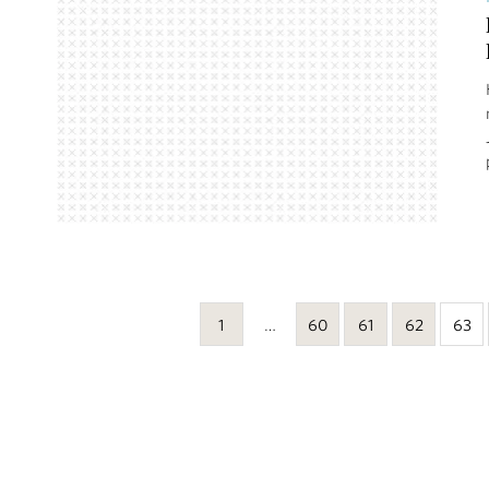
1
…
60
61
62
63