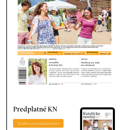
Predplatné KN
Staňte sa predplatiteľom