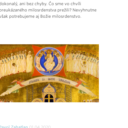
dokonalý, ani bez chyby. Čo sme vo chvíli
preukázaného milosrdenstva prežili? Nevyhnutne
však potrebujeme aj Božie milosrdenstvo.
Pavol Zahatlan
01.04.2020