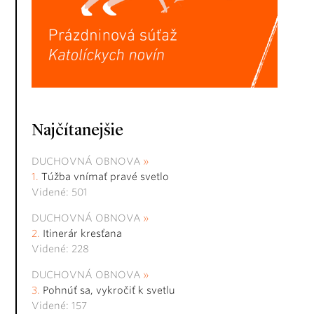
Najčítanejšie
DUCHOVNÁ OBNOVA
Túžba vnímať pravé svetlo
Videné: 501
DUCHOVNÁ OBNOVA
Itinerár kresťana
Videné: 228
DUCHOVNÁ OBNOVA
Pohnúť sa, vykročiť k svetlu
Videné: 157