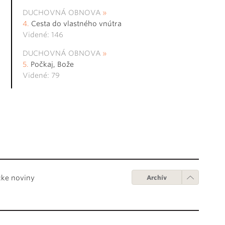
DUCHOVNÁ OBNOVA
Cesta do vlastného vnútra
Videné: 146
DUCHOVNÁ OBNOVA
Počkaj, Bože
Videné: 79
cke noviny
Archív