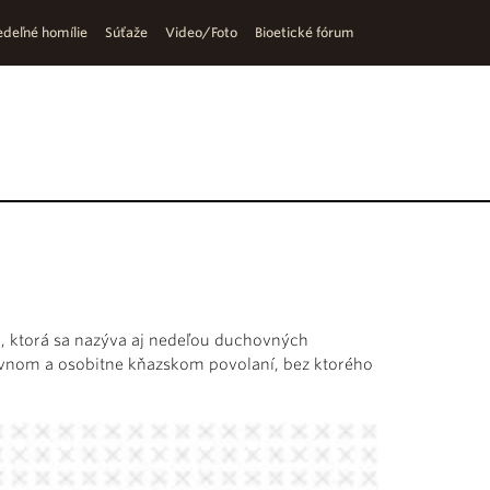
deľné homílie
Súťaže
Video/Foto
Bioetické fórum
 ktorá sa nazýva aj nedeľou duchovných
ovnom a osobitne kňazskom povolaní, bez ktorého