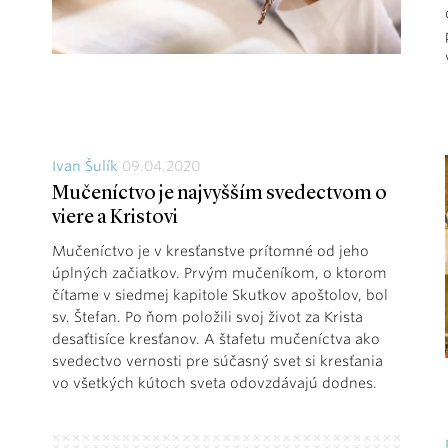
Ivan Šulík
09.04.2020
Mučeníctvo je najvyšším svedectvom o
viere a Kristovi
Mučeníctvo je v kresťanstve prítomné od jeho
úplných začiatkov. Prvým mučeníkom, o ktorom
čítame v siedmej kapitole Skutkov apoštolov, bol
sv. Štefan. Po ňom položili svoj život za Krista
desaťtisíce kresťanov. A štafetu mučeníctva ako
svedectvo vernosti pre súčasný svet si kresťania
vo všetkých kútoch sveta odovzdávajú dodnes.