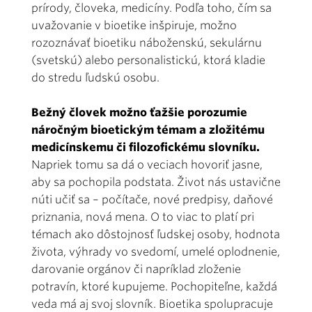
prírody, človeka, medicíny. Podľa toho, čím sa
uvažovanie v bioetike inšpiruje, možno
rozoznávať bioetiku náboženskú, sekulárnu
(svetskú) alebo personalistickú, ktorá kladie
do stredu ľudskú osobu.
Bežný človek možno ťažšie porozumie
náročným bioetickým témam a zložitému
medicínskemu či filozofickému slovníku.
Napriek tomu sa dá o veciach hovoriť jasne,
aby sa pochopila podstata. Život nás ustavične
núti učiť sa – počítače, nové predpisy, daňové
priznania, nová mena. O to viac to platí pri
témach ako dôstojnosť ľudskej osoby, hodnota
života, výhrady vo svedomí, umelé oplodnenie,
darovanie orgánov či napríklad zloženie
potravín, ktoré kupujeme. Pochopiteľne, každá
veda má aj svoj slovník. Bioetika spolupracuje