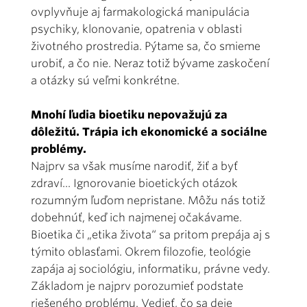
ovplyvňuje aj farmakologická manipulácia
psychiky, klonovanie, opatrenia v oblasti
životného prostredia. Pýtame sa, čo smieme
urobiť, a čo nie. Neraz totiž bývame zaskočení
a otázky sú veľmi konkrétne.
Mnohí ľudia bioetiku nepovažujú za
dôležitú. Trápia ich ekonomické a sociálne
problémy.
Najprv sa však musíme narodiť, žiť a byť
zdraví... Ignorovanie bioetických otázok
rozumným ľuďom nepristane. Môžu nás totiž
dobehnúť, keď ich najmenej očakávame.
Bioetika či „etika života“ sa pritom prepája aj s
týmito oblasťami. Okrem filozofie, teológie
zapája aj sociológiu, informatiku, právne vedy.
Základom je najprv porozumieť podstate
riešeného problému. Vedieť, čo sa deje