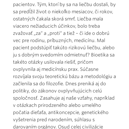
pacientov. Tým, ktorí by sa na liečbu dostali, by
sa predĺžil život o niekoľko mesiacov, či rokov,
ostatných čakala skorá smrť. Liečba mala
viacero nežiaducich účinkov, bolo treba
zvažovať „za“ a „proti“ a tiež – či ide o dobrú
vec pre rodinu, príbuzných, medicínu. Mal
pacient podstúpiť takúto rizikovú liečbu, alebo
ju s dobrým svedomím odmietnuť? Bioetika sa
takéto otázky usilovala riešiť, pričom
ovplyvnila aj medicínsku prax. Súčasne
rozvíjala svoju teoretickú bázu a metodológiu a
začlenila sa do filozofie. Dnes preniká aj do
politiky, do zákonov ovplyvňujúcich celú
spoločnosť. Zasahuje aj naše vzťahy, napríklad
v otázkach prirodzeného alebo umelého
počatia dieťaťa, antikoncepcie, genetického
vyšetrenia pred narodením, súhlasu s
darovaním orgánov. Osud celej civilizácie