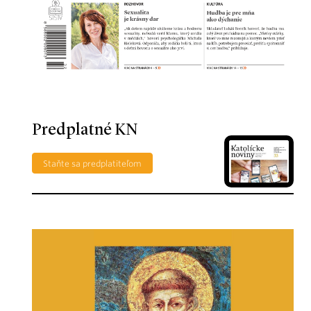
Predplatné KN
Staňte sa predplatiteľom