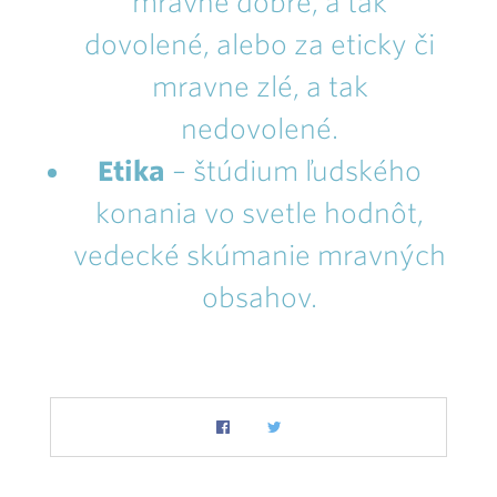
mravne dobré, a tak
dovolené, alebo za eticky či
mravne zlé, a tak
nedovolené.
Etika
– štúdium ľudského
konania vo svetle hodnôt,
vedecké skúmanie mravných
obsahov.