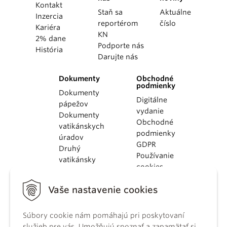
Kontakt
Staň sa
Aktuálne
Inzercia
reportérom
číslo
Kariéra
KN
2% dane
Podporte nás
História
Darujte nás
Dokumenty
Obchodné
podmienky
Dokumenty
Digitálne
pápežov
vydanie
Dokumenty
Obchodné
vatikánskych
podmienky
úradov
GDPR
Druhý
Používanie
vatikánsky
cookies
koncil
Dokumenty
Vaše nastavenie cookies
KBS
Kódex
kánonického
Súbory cookie nám pomáhajú pri poskytovaní
práva
služieb pre vás. Umožňujú spoznať a zapamätať si