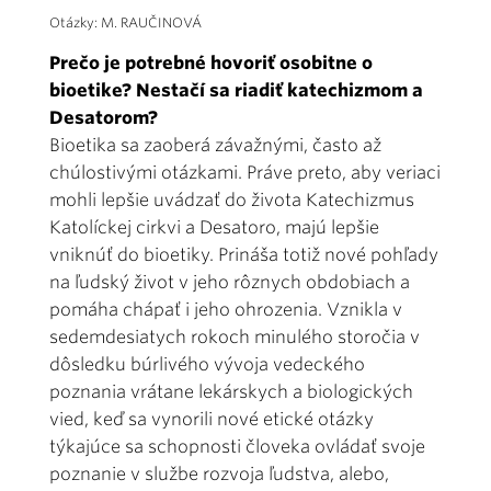
Otázky: M. RAUČINOVÁ
Prečo je potrebné hovoriť osobitne o
bioetike? Nestačí sa riadiť katechizmom a
Desatorom?
Bioetika sa zaoberá závažnými, často až
chúlostivými otázkami. Práve preto, aby veriaci
mohli lepšie uvádzať do života Katechizmus
Katolíckej cirkvi a Desatoro, majú lepšie
vniknúť do bioetiky. Prináša totiž nové pohľady
na ľudský život v jeho rôznych obdobiach a
pomáha chápať i jeho ohrozenia. Vznikla v
sedemdesiatych rokoch minulého storočia v
dôsledku búrlivého vývoja vedeckého
poznania vrátane lekárskych a biologických
vied, keď sa vynorili nové etické otázky
týkajúce sa schopnosti človeka ovládať svoje
poznanie v službe rozvoja ľudstva, alebo,