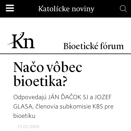
Bioetické fórum
Načo vôbec
bioetika?
Odpovedajú JÁN ĎAČOK SJ a JOZEF
GLASA, členovia subkomisie KBS pre
bioetiku
23.02.2009