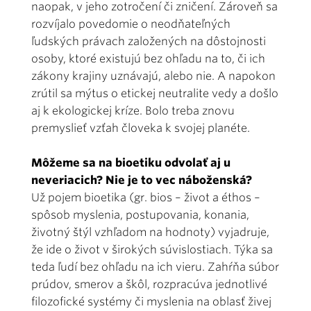
naopak, v jeho zotročení či zničení. Zároveň sa
rozvíjalo povedomie o neodňateľných
ľudských právach založených na dôstojnosti
osoby, ktoré existujú bez ohľadu na to, či ich
zákony krajiny uznávajú, alebo nie. A napokon
zrútil sa mýtus o etickej neutralite vedy a došlo
aj k ekologickej kríze. Bolo treba znovu
premyslieť vzťah človeka k svojej planéte.
Môžeme sa na bioetiku odvolať aj u
neveriacich? Nie je to vec náboženská?
Už pojem bioetika (gr. bios – život a éthos –
spôsob myslenia, postupovania, konania,
životný štýl vzhľadom na hodnoty) vyjadruje,
že ide o život v širokých súvislostiach. Týka sa
teda ľudí bez ohľadu na ich vieru. Zahŕňa súbor
prúdov, smerov a škôl, rozpracúva jednotlivé
filozofické systémy či myslenia na oblasť živej