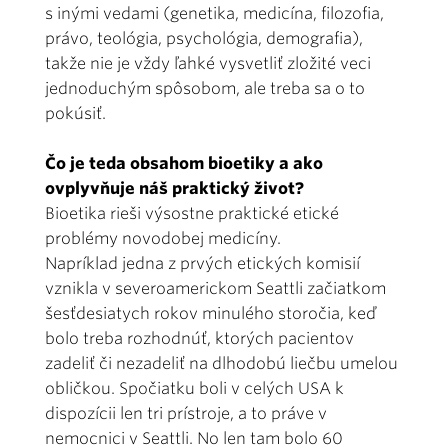
s inými vedami (genetika, medicína, filozofia,
právo, teológia, psychológia, demografia),
takže nie je vždy ľahké vysvetliť zložité veci
jednoduchým spôsobom, ale treba sa o to
pokúsiť.
Čo je teda obsahom bioetiky a ako
ovplyvňuje náš praktický život?
Bioetika rieši výsostne praktické etické
problémy novodobej medicíny.
Napríklad jedna z prvých etických komisií
vznikla v severoamerickom Seattli začiatkom
šesťdesiatych rokov minulého storočia, keď
bolo treba rozhodnúť, ktorých pacientov
zadeliť či nezadeliť na dlhodobú liečbu umelou
obličkou. Spočiatku boli v celých USA k
dispozícii len tri prístroje, a to práve v
nemocnici v Seattli. No len tam bolo 60