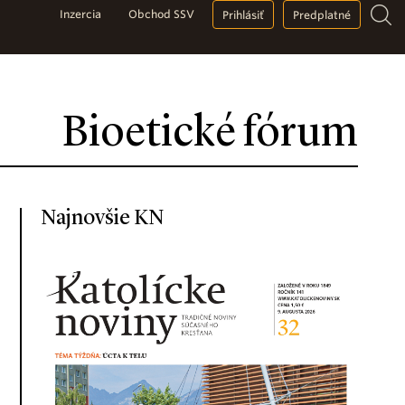
Inzercia
Obchod SSV
Prihlásiť
Predplatné
Bioetické fórum
Najnovšie KN