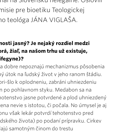
hal na Slovensku nelegálne. Oslovili
isie pre bioetiku Teologickej
ho teológa JÁNA VIGLAŠA.
jnosti jasný? Je nejaký rozdiel medzi
á, žiaľ, na našom trhu už existuje,
ifegyne)?
 ľudia dobre nepoznajú mechanizmus pôsobenia
ý útok na ľudský život v jeho ranom štádiu.
 pri-šlo k oplodneniu, zabráni uhniezdeniu
dín po pohlavnom styku. Medabon sa na
tehotenstvo jasne potvrdené a plod uhniezdený
žena nevie s istotou, či počala. No úmysel je aj
onu však lekár potvrdí tehotenstvo pred
dského života) po podaní prípravku. Cirkev
padajú samotným činom do trestu