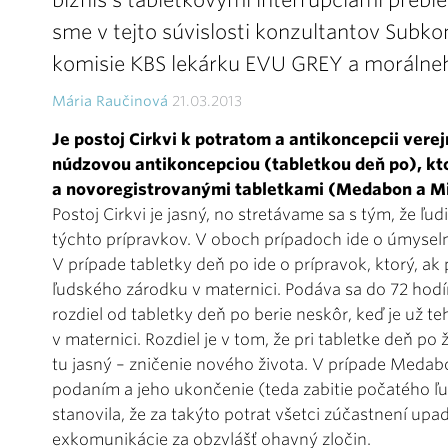
biznis s tabletkovými interrupciami prebie
sme v tejto súvislosti konzultantov Subkom
komisie KBS lekárku EVU GREY a morálne
Mária Raučinová
21.03.2013
Je postoj Cirkvi k potratom a anti­koncepcii vere
núdzovou antikoncepciou (tabletkou deň po), ktor
a novoregistrovanými tabletkami (Medabon a M
Postoj Cirkvi je jasný, no stretávame sa s tým, že
týchto prípravkov. V oboch prípadoch ide o úmyseln
V prípade tabletky deň po ide o prípravok, ktorý, ak
ľudského zárodku v maternici. Podáva sa do 72 ho
rozdiel od tabletky deň po berie neskôr, keď je už 
v maternici. Rozdiel je v tom, že pri tabletke deň po 
tu jasný – zničenie nového života. V prípade Medab
podaním a jeho ukončenie (teda zabitie počatého ľu
stanovila, že za takýto potrat všetci zúčastnení u
exkomunikácie za obzvlášť ohavný zločin.