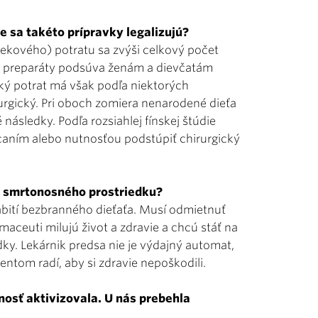
 sa takéto prípravky legalizujú?
ekového) potratu sa zvýši celkový počet
o preparáty podsúva ženám a dievčatám
cký potrat má však podľa niektorých
urgický. Pri oboch zomiera nenarodené dieťa
ásledky. Podľa rozsiahlej fínskej štúdie
caním alebo nutnosťou podstúpiť chirurgický
to smrtonosného prostriedku?
bití bezbranného dieťaťa. Musí odmietnuť
rmaceuti milujú život a zdravie a chcú stáť na
iedky. Lekárnik predsa nie je výdajný automat,
entom radí, aby si zdravie nepo­škodili.
nosť aktivizovala. U nás prebehla
.