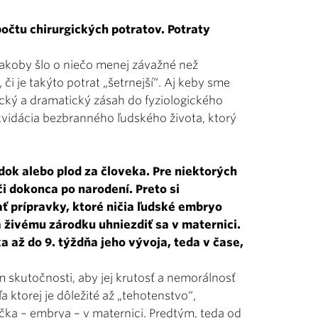
počtu chirurgických potratov. Potraty
akoby šlo o niečo menej závažné než
 či je takýto potrat „šetrnejší“. Aj keby sme
ický a dramatický zásah do fyziologického
ikvidácia bezbranného ľudského života, ktorý
odok alebo plod za človeka. Pre niektorých
i dokonca po narodení. Preto si
ť prípravky, ktoré ničia ľudské embryo
a živému zárodku uhniezdiť sa v maternici.
 až do 9. týždňa jeho vývoja, teda v čase,
skutočnosti, aby jej krutosť a nemorálnosť
torej je dôležité až „te­ho­­­tenstvo“,
čka – embrya – v maternici. Predtým, teda od