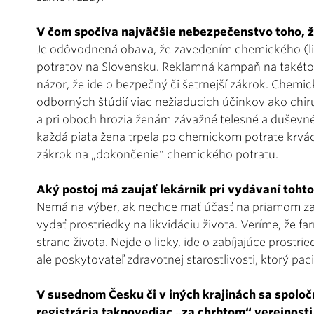
V čom spočíva najväčšie nebezpečenstvo toho, že
Je odôvodnená obava, že zavedením chemického (li
potratov na Slovensku. Reklamná kampaň na takét
názor, že ide o bezpečný či šetrnejší zákrok. Chemi
odborných štúdií viac nežiaducich účinkov ako chir
a pri oboch hrozia ženám závažné telesné a duševné n
každá piata žena trpela po chemickom potrate krvá
zákrok na „dokon­če­nie“ chemického potratu.
Aký postoj má zaujať lekárnik pri vydávaní toh
Nemá na výber, ak nechce mať účasť na priamom za
vydať prostriedky na likvidáciu života. Veríme, že fa
strane života. Nejde o lieky, ide o zabíjajúce prostr
ale poskytovateľ zdravotnej starostlivosti, ktorý paci
V susednom Česku či v iných krajinách sa spoloč
registrácia takpovediac „za chrbtom“ verejnosti