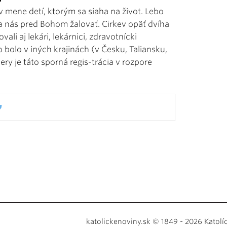
 v mene detí, ktorým sa siaha na život. Lebo
a nás pred Bohom žalovať. Cirkev opäť dvíha
ali aj lekári, lekárnici, zdravotnícki
o bolo v iných krajinách (v Česku, Taliansku,
ery je táto sporná regis-trácia v rozpore
katolickenoviny.sk © 1849 - 2026 Katolí