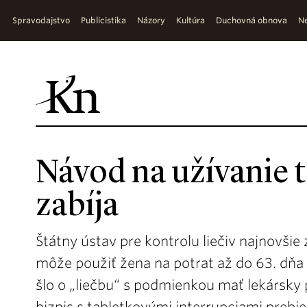
Spravodajstvo
Publicistika
Názory
Kultúra
Duchovná obnova
Ne
Návod na užívanie t
zabíja
Štátny ústav pre kontrolu liečiv najnovšie 
môže použiť žena na potrat až do 63. dňa
šlo o „liečbu“ s podmienkou mať lekársky 