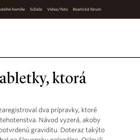
deľné homílie
Súťaže
Video/Foto
Bioetické fórum
abletky, ktorá
zaregistroval dva prípravky, ktoré
 tehotenstva. Návod vyzerá, akoby
potvrdenú graviditu. Doteraz takýto