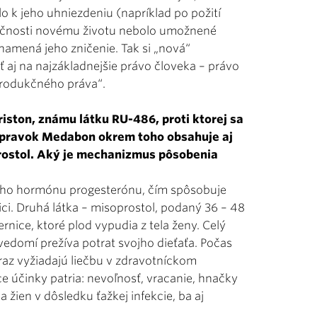
o k jeho uhniezdeniu (napríklad po požití
utočnosti novému životu nebolo umožnené
amená jeho zničenie. Tak si „nová“
ať aj na najzákladnejšie právo človeka – právo
pro­dukčného práva“.
ston, známu látku RU-486, proti ktorej sa
Prípravok Medabon okrem toho obsahuje aj
prostol. Aký je mechanizmus pôsobenia
ého hormónu progesterónu, čím spôsobuje
ci. Druhá látka – misoprostol, podaný 36 – 48
nice, ktoré plod vypudia z tela ženy. Celý
 vedomí prežíva potrat svojho dieťaťa. Počas
eraz vyžiadajú liečbu v zdravotníckom
ce účinky patria: nevoľnosť, vracanie, hnačky
a žien v dôsledku ťažkej infekcie, ba aj