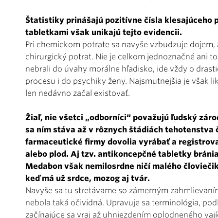
Štatistiky prinášajú pozitívne čísla klesajúceho 
tabletkami však unikajú tejto evidencii.
Pri chemickom potrate sa navyše vzbudzuje dojem, 
chirurgický potrat. Nie je celkom jednoznačné ani to,
nebrali do úvahy morálne hľadisko, ide vždy o drast
procesu i do psychiky ženy. Najsmutnejšia je však l
len nedávno začal existovať.
Žiaľ, nie všetci „odborníci“ považujú ľudský zár
sa ním stáva až v rôznych štádiách tehotenstva č
farmaceutické firmy dovolia vyrábať a registrova
alebo plod. Aj tzv. antikoncepčné tabletky bráni
Medabon však nemilosrdne ničí malého človiečika
keď má už srdce, mozog aj tvár.
Navyše sa tu stretávame so zámerným zahmlievaním 
nebola taká očividná. Upravuje sa terminológia, podľa k
začínajúce sa vraj až uhniez­dením oplodneného vají