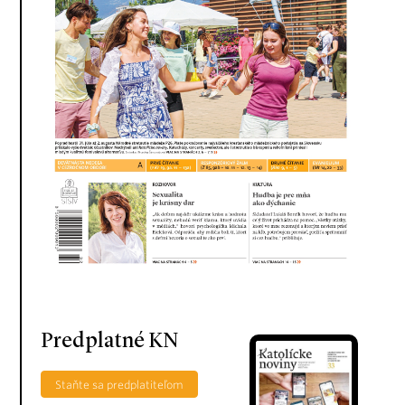
Predplatné KN
Staňte sa predplatiteľom