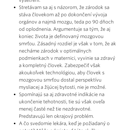
vyšetrení.
Stretávam sa aj s názorom, že zárodok sa
stáva človekom až po dokončení vývoja
orgánov a najmä mozgu, teda po 90 dňoch
od oplodnenia. Argumentuje sa tým, že aj
koniec života je definovaný mozgovou
smrťou. Zásadný rozdiel je však v tom, že ak
necháme zárodok v optimálnych
podmienkach v maternici, vyvinie sa zdravý
a kompletný človek. Zabezpečiť však
akoukoľvek technológiou, aby človek s
mozgovou smrťou dostal perspektívu
mysliacej a žijúcej bytosti, nie je možné.
Spomínajú sa aj zdravotné indikácie na
ukončenie tehotnosti, tie sú však oveľa
menej časté než tie nezdravotné.
Predstavujú len okrajový problém.
A čo svedomie lekára, keď je požiadaný o