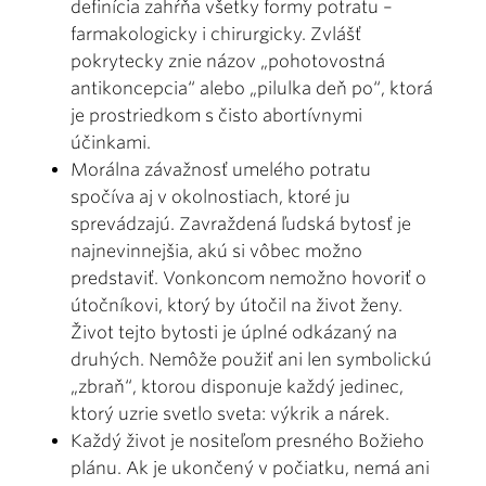
definícia zahŕňa všetky formy potratu –
farmakologicky i chirurgicky. Zvlášť
pokrytecky znie názov „pohotovostná
antikoncepcia“ alebo „pilulka deň po“, ktorá
je prostriedkom s čisto abortívnymi
účinkami.
Morálna závažnosť umelého potratu
spočíva aj v okolnostiach, ktoré ju
sprevádzajú. Zavraždená ľudská bytosť je
najnevinnejšia, akú si vôbec možno
predstaviť. Vonkoncom nemožno hovoriť o
útočníkovi, ktorý by útočil na život ženy.
Život tejto bytosti je úplné odkázaný na
druhých. Nemôže použiť ani len symbolickú
„zbraň“, ktorou disponuje každý jedinec,
ktorý uzrie svetlo sveta: výkrik a nárek.
Každý život je nositeľom presného Božieho
plánu. Ak je ukončený v počiatku, nemá ani