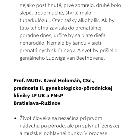
nejako postihnuté, prvé zomrelo, druhé bolo
slepé, tretie hluché, štvrté malo
tuberkulózu... Otec ťažký alkoholik. Ak by
táto tehotná zavítala do prenatálnej
poradne dnes, určite by sa piate dieťa
nenarodilo. Nemalo by šancu v sieti
prenatálnych skríningov. A svet by prišiel o
geniálneho Ludwiga van Beethovena.
Prof. MUDr. Karol Holomáň, CSc.,
prednosta II. gynekologicko-pôrodníckej
kliniky LF UK a FNsP
Bratislava-Ružinov
Život človeka sa nezačína pri prvom
nádychu po pôrode, ale pri splynutí ženskej
a mužskej pohlavnej bunky. V procese