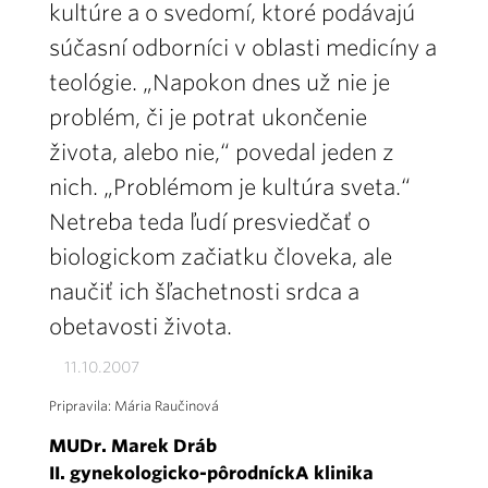
kultúre a o svedomí, ktoré podávajú
súčasní odborníci v oblasti medicíny a
teológie. „Napokon dnes už nie je
problém, či je potrat ukončenie
života, alebo nie,“ povedal jeden z
nich. „Problémom je kultúra sveta.“
Netreba teda ľudí presviedčať o
biologickom začiatku človeka, ale
naučiť ich šľachetnosti srdca a
obetavosti života.
11.10.2007
Pripravila: Mária Raučinová
MUDr. Marek Dráb
II. gynekologicko-pôrodníckA klinika