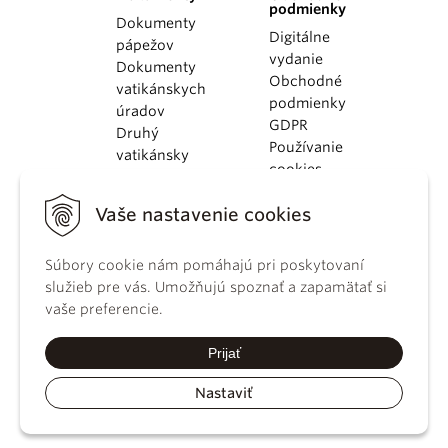
podmienky
Dokumenty
Digitálne
pápežov
vydanie
Dokumenty
Obchodné
vatikánskych
podmienky
úradov
GDPR
Druhý
Používanie
vatikánsky
cookies
koncil
Dokumenty
Vaše nastavenie cookies
KBS
Kódex
kánonického
Súbory cookie nám pomáhajú pri poskytovaní
práva
služieb pre vás. Umožňujú spoznať a zapamätať si
Katechizmus
vaše preferencie.
Katolíckej
cirkvi
Prijať
Nastaviť