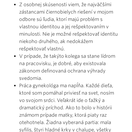
Z osobnej skúsenosti viem, že najväčšími
zástancami čiernobielych riešení v mojom
odbore sú ľudia, ktorí majú problém s
vlastnou identitou a jej rešpektovaním v
minulosti. Nie je možné rešpektovať identitu
niekoho druhého, ak nedokážem
rešpektovať vlastnú.
V prípade, že takýto kolega sa stane lídrom
na pracovisku, je dobré, aby existovala
zákonom definovaná ochrana výhrady
svedomia.
Práca gynekológa ma napĺňa. Každé dieťa,
ktoré som pomáhal priviesť na svet, nosím
vo svojom srdci. Veľakrát ide o ťažký a
dramatický príchod. Ako to bolo v histórii
známom prípade matky, ktorá piaty raz
otehotnela. Žiadna vyberaná partia: mala
syfilis, štyri hladné krky v chalupe, všetky