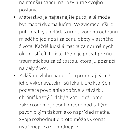
najmenšiu šancu na rozvinutie svojho
poslania.
Materstvo je najtesnejšie puto, aké môže
byť medzi dvoma ľuďmi. Vo zvieracej ríši je
puto matky a mláďaťa impulzom na ochranu
mladého jedinca i za cenu obety vlastného
života. Každá ľudská matka za normálnych
okolností cíti to isté. Preto je potrat pre ňu
traumatickou záležitosťou, ktorá ju poznačí
na celý život.
Zvláštnu zlobu nadobúda potrat aj tým, že
jeho vykonávateľmi sú lekári, pre ktorých
podstata povolania spočíva v záväzku
chrániť každý ľudský život. Lekár pred
zákrokom nie je vonkoncom pod takým
psychickým tlakom ako napríklad matka.
Svoje rozhodnutie preto môže vykonať
uváženejšie a slobodnejšie.