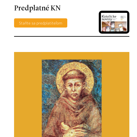
Predplatné KN
Staňte sa predplatiteľom