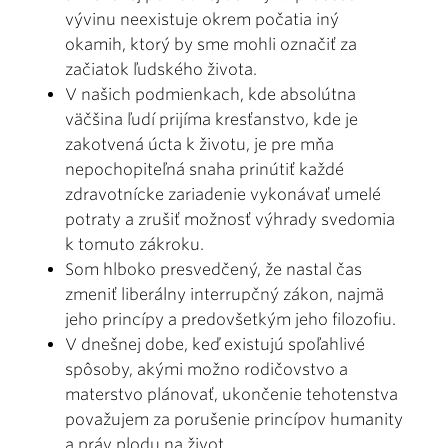
vývinu neexistuje okrem počatia iný
okamih, ktorý by sme mohli označiť za
začiatok ľudského života.
V našich podmienkach, kde absolútna
väčšina ľudí prijíma kresťanstvo, kde je
zakotvená úcta k životu, je pre mňa
nepochopiteľná snaha prinútiť každé
zdravotnícke zariadenie vykonávať umelé
potraty a zrušiť možnosť výhrady svedomia
k tomuto zákroku.
Som hlboko presvedčený, že nastal čas
zmeniť liberálny interrupčný zákon, najmä
jeho princípy a predovšetkým jeho filozofiu.
V dnešnej dobe, keď existujú spoľahlivé
spôsoby, akými možno rodičovstvo a
materstvo plánovať, ukončenie tehotenstva
považujem za porušenie princípov humanity
a práv plodu na život.