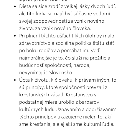
Dieťa sa síce zrodí z veľkej lásky dvoch ľudí,
ale títo ľudia si majú byť súčasne vedomí
svojej zodpovednosti za vznik nového
života, za vznik nového človeka.
Pri plnení týchto ušľachtilých úloh by malo
zdravotníctvo a sociálna politika štátu stáť
po boku rodičov a pomáhať im. Veď
najmorálnejšie je to, čo slúži na prežitie a
budúcnosť spoločnosti, národa,
nevynímajúc Slovensko.
Úcta k životu, k človeku, k právam iných, to
sú princípy, ktoré spoločnosti prevzali z
kresťanských zásad. Kresťanstvo v
podstatnej miere urobilo z barbarov
kultúrnych ľudí. Uznávaním a dodržiavaním
týchto princípov ukazujeme nielen to, akí
sme kresťania, ale aj akí sme kultúrni ľudia.