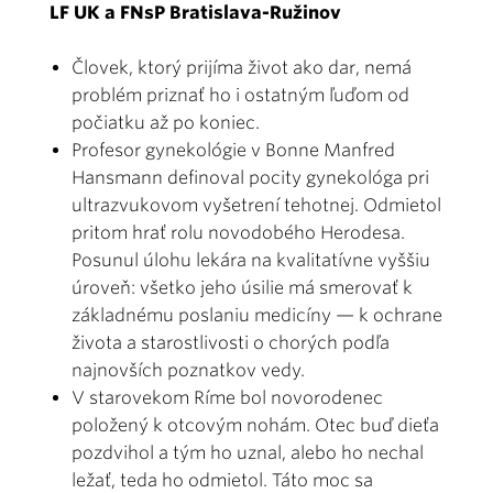
LF UK a FNsP Bratislava-Ružinov
Človek, ktorý prijíma život ako dar, nemá
problém priznať ho i ostatným ľuďom od
počiatku až po koniec.
Profesor gynekológie v Bonne Manfred
Hansmann definoval pocity gynekológa pri
ultrazvukovom vyšetrení tehotnej. Odmietol
pritom hrať rolu novodobého Herodesa.
Posunul úlohu lekára na kvalitatívne vyššiu
úroveň: všetko jeho úsilie má smerovať k
základnému poslaniu medicíny — k ochrane
života a starostlivosti o chorých podľa
najnovších poznatkov vedy.
V starovekom Ríme bol novorodenec
položený k otcovým nohám. Otec buď dieťa
pozdvihol a tým ho uznal, alebo ho nechal
ležať, teda ho odmietol. Táto moc sa