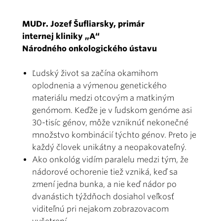
MUDr. Jozef Šufliarsky, primár
internej kliniky „A“
Národného onkologického ústavu
Ľudský život sa začína okamihom
oplodnenia a výmenou genetického
materiálu medzi otcovým a matkiným
genómom. Keďže je v ľudskom genóme asi
30-tisíc génov, môže vzniknúť nekonečné
množstvo kombinácií týchto génov. Preto je
každý človek unikátny a neopakovateľný.
Ako onkológ vidím paralelu medzi tým, že
nádorové ochorenie tiež vzniká, keď sa
zmení jedna bunka, a nie keď nádor po
dvanástich týždňoch dosiahol veľkosť
viditeľnú pri nejakom zobrazovacom