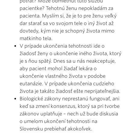
potrat? Môže odmietnuť túto službu
pacientke? Tehotnú ženu nepokladám za
pacienta. Myslím si, že je to pre ženu veľký
dar starať sa vo svojom tele o iný život až
dovtedy, kým nie je schopný života mimo
matkinho tela.
V prípade ukončenia tehotnosti ide o
žiadosť ženy o ukončenie iného života, ktorý
je s ňou spätý. Dnes sa u nás neakceptuje,
aby pacient mohol žiadať lekára o
ukončenie vlastného života v podobe
eutanázie. V prípade ukončenia cudzieho
života je takáto žiadosť ešte neprijateľnejšia.
Biologické zákony neprestanú fungovať, ani
keď sa zmení konsenzus, ktorý sa pri tvorbe
zákonov uplatňuje – nech už bude diskusia
o umelom ukončení tehotnosti na
Slovensku prebiehať akokoľvek.