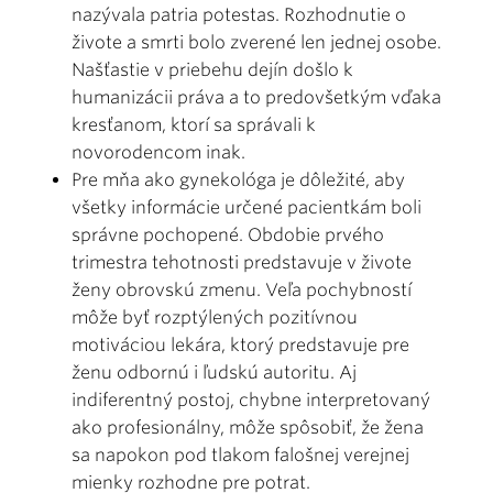
nazývala patria potestas. Rozhodnutie o
živote a smrti bolo zverené len jednej osobe.
Našťastie v priebehu dejín došlo k
humanizácii práva a to predovšetkým vďaka
kresťanom, ktorí sa správali k
novorodencom inak.
Pre mňa ako gynekológa je dôležité, aby
všetky informácie určené pacientkám boli
správne pochopené. Obdobie prvého
trimestra tehotnosti predstavuje v živote
ženy obrovskú zmenu. Veľa pochybností
môže byť rozptýlených pozitívnou
motiváciou lekára, ktorý predstavuje pre
ženu odbornú i ľudskú autoritu. Aj
indiferentný postoj, chybne interpretovaný
ako profesionálny, môže spôsobiť, že žena
sa napokon pod tlakom falošnej verejnej
mienky rozhodne pre potrat.