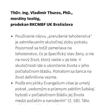
ThDr. Ing. Vladimír Thurzo, PhD.,
morálny teológ,
prodekan RKCMBF UK Bratislava
Používanie názvu „prerušenie tehotenstva“
je zahmlievaním skutočnej zloby potratu.
Pozornosť sa totiž zameriava na
tehotenstvo, čo je špecifický stav ženy, a nie
na nový život, ktorý rastie v jej tele. V
skutočnosti ide o ukončenie života v jeho
počiatočnom štádiu. Potratom sa šanca na
život definitívne vezme.
Podľa encykliky Evangelium vitae je umelý
potrat „vedomým a priamym zabitím ľudskej
bytosti v počiatočnom štádiu jej života
medzi počatím a narodením” (č. 58). Táto