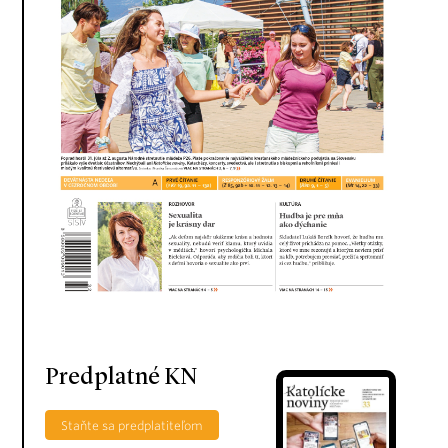
Predplatné KN
Staňte sa predplatiteľom