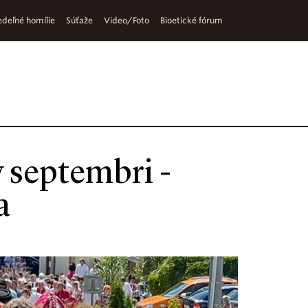
deľné homílie
Súťaže
Video/Foto
Bioetické fórum
v septembri -
a