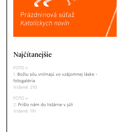
Najčítanejšie
FOTO
Božiu silu vnímajú vo vzájomnej láske -
fotogaléria
Videné: 210
FOTO
Prišlo nám do listárne v júli
Videné: 191