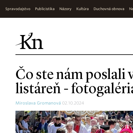
Spravodajstvo
Publicistika
Názory
Kultúra
Duchovná obnova
Ne
Čo ste nám poslali 
listáreň - fotogaléri
Miroslava Gromanová
02.10.2024