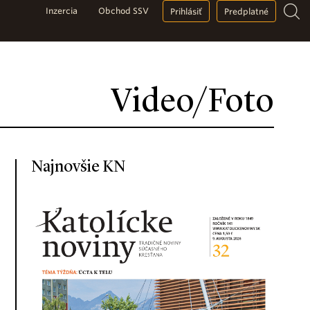
Inzercia
Obchod SSV
Prihlásiť
Predplatné
Video/Foto
Najnovšie KN