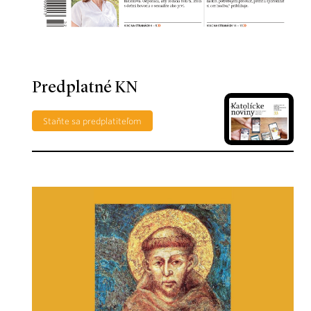
Predplatné KN
Staňte sa predplatiteľom