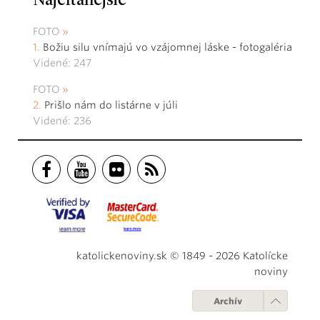
Najčítanejšie
FOTO
Božiu silu vnímajú vo vzájomnej láske - fotogaléria
Videné: 247
FOTO
Prišlo nám do listárne v júli
Videné: 236
katolickenoviny.sk © 1849 - 2026 Katolícke
noviny
Archív