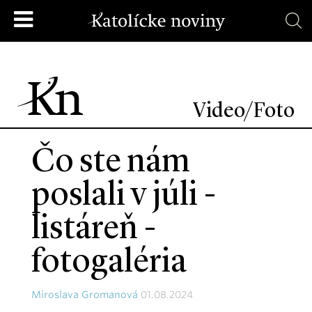
Video/Foto
Čo ste nám
poslali v júli -
listáreň -
fotogaléria
Miroslava Gromanová
01.08.2024