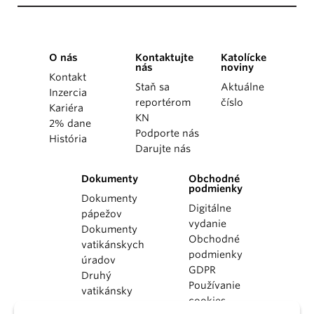
O nás
Kontaktujte
Katolícke
nás
noviny
Kontakt
Staň sa
Aktuálne
Inzercia
reportérom
číslo
Kariéra
KN
2% dane
Podporte nás
História
Darujte nás
Dokumenty
Obchodné
podmienky
Dokumenty
Digitálne
pápežov
vydanie
Dokumenty
Obchodné
vatikánskych
podmienky
úradov
GDPR
Druhý
Používanie
vatikánsky
cookies
koncil