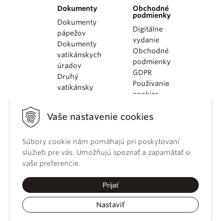
Dokumenty
Obchodné
podmienky
Dokumenty
Digitálne
pápežov
vydanie
Dokumenty
Obchodné
vatikánskych
podmienky
úradov
GDPR
Druhý
Používanie
vatikánsky
cookies
koncil
Dokumenty
Vaše nastavenie cookies
KBS
Kódex
Súbory cookie nám pomáhajú pri poskytovaní
kánonického
služieb pre vás. Umožňujú spoznať a zapamätať si
práva
vaše preferencie.
Katechizmus
Katolíckej
Prijať
cirkvi
Nastaviť