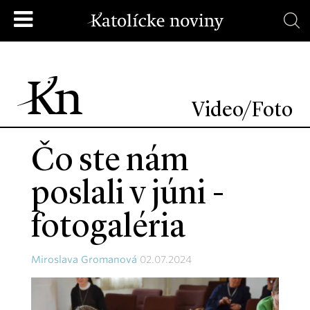
Video/Foto
Čo ste nám
poslali v júni -
fotogaléria
Miroslava Gromanová
02.07.2024