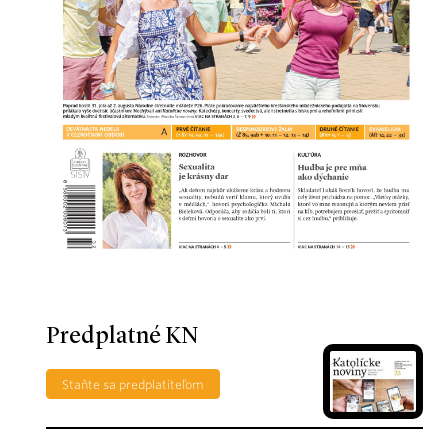
Predplatné KN
Staňte sa predplatiteľom