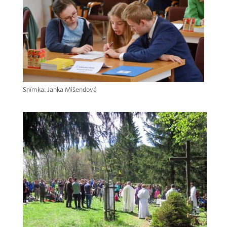
Snímka: Janka Mišendová