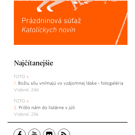
Najčítanejšie
FOTO
Božiu silu vnímajú vo vzájomnej láske - fotogaléria
Videné: 246
FOTO
Prišlo nám do listárne v júli
Videné: 236