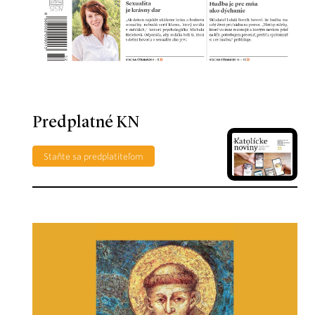
Predplatné KN
Staňte sa predplatiteľom