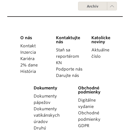
Archív
O nás
Kontaktujte
Katolícke
nás
noviny
Kontakt
Staň sa
Aktuálne
Inzercia
reportérom
číslo
Kariéra
KN
2% dane
Podporte nás
História
Darujte nás
Dokumenty
Obchodné
podmienky
Dokumenty
Digitálne
pápežov
vydanie
Dokumenty
Obchodné
vatikánskych
podmienky
úradov
GDPR
Druhý