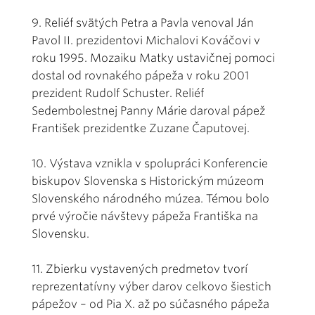
9. Reliéf svätých Petra a Pavla venoval Ján
Pavol II. prezidentovi Michalovi Kováčovi v
roku 1995. Mozaiku Matky ustavičnej pomoci
dostal od rovnakého pápeža v roku 2001
prezident Rudolf Schuster. Reliéf
Sedembolestnej Panny Márie daroval pápež
František prezidentke Zuzane Čaputovej.
10. Výstava vznikla v spolupráci Konferencie
biskupov Slovenska s Historickým múzeom
Slovenského národného múzea. Témou bolo
prvé výročie návštevy pápeža Františka na
Slovensku.
11. Zbierku vystavených predmetov tvorí
reprezentatívny výber darov celkovo šiestich
pápežov – od Pia X. až po súčasného pápeža