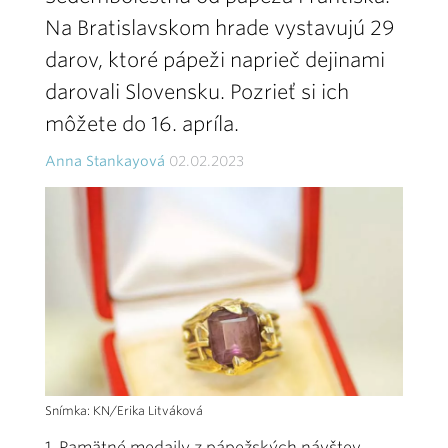
Na Bratislavskom hrade vystavujú 29
darov, ktoré pápeži naprieč dejinami
darovali Slovensku. Pozrieť si ich
môžete do 16. apríla.
Anna Stankayová
02.02.2023
Snímka: KN/Erika Litváková
1. Pamätné medaily z pápežských návštev,