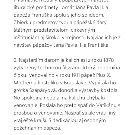
liturgické predmety i ornát Jána Pavla II. a
pápeža Františka spolu s jeho solideom.
Zbierku predmetov tvoria pápežské dary
štátnym predstaviteľom, cirkevným
inštitúciám aj širokej verejnosti. Najviac ich je z
návštev pápežov Jána Pavla II. a Františka.
2. Najstarším darom je kalich asi z roku 1878
vytvorený technikou filigránu, ktorý pripomína
čipku. Venoval ho v roku 1911 pápež Pius X.
Modrému kostolíku v Bratislave. Vypýtala ho
grófka Szápáryová, donorka výstavby kostola.
No spokojná nebola, na kalichu chýbalo
venovanie. Poslala ho preto späť do Vatikánu s
prosbou o venovanie. Naspäť sa ale vrátil iný,
vraj ešte krajší. S dedikáciou aj osobným
požehnaním pápeža.