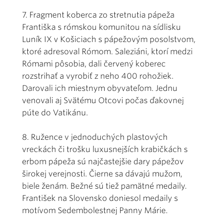
7. Fragment koberca zo stretnutia pápeža
Františka s rómskou komunitou na sídlisku
Luník IX v Košiciach s pápežovým posolstvom,
ktoré adresoval Rómom. Saleziáni, ktorí medzi
Rómami pôsobia, dali červený koberec
rozstrihať a vyrobiť z neho 400 rohožiek.
Darovali ich miestnym obyvateľom. Jednu
venovali aj Svätému Otcovi počas ďakovnej
púte do Vatikánu.
8. Ružence v jednoduchých plastových
vreckách či trošku luxusnejších krabičkách s
erbom pápeža sú najčastejšie dary pápežov
širokej verejnosti. Čierne sa dávajú mužom,
biele ženám. Bežné sú tiež pamätné medaily.
František na Slovensko doniesol medaily s
motívom Sedembolestnej Panny Márie.