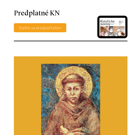
Predplatné KN
Staňte sa predplatiteľom