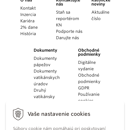
O nás
Kontaktujte
Katolícke
nás
noviny
Kontakt
Staň sa
Aktuálne
Inzercia
reportérom
číslo
Kariéra
KN
2% dane
Podporte nás
História
Darujte nás
Dokumenty
Obchodné
podmienky
Dokumenty
Digitálne
pápežov
vydanie
Dokumenty
Obchodné
vatikánskych
podmienky
úradov
GDPR
Druhý
Používanie
vatikánsky
cookies
koncil
Dokumenty
Vaše nastavenie cookies
KBS
Kódex
Súbory cookie nám pomáhajú pri poskytovaní
kánonického