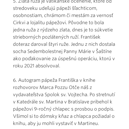
5. Zlatá ruža je vatikánske ocenenie, ktoré od
stredoveku udeľujú pápeži šľachticom,
osobnostiam, chrámom či mestám za vernosť
Cirkvi a lojalitu pápežovi. Pôvodne to bola
jedna ruža z rýdzeho zlata, dnes je to súkvetie
strieborných pozlátených ruží. František
doteraz daroval štyri ruže. Jednu z nich dostala
socha Sedembolestnej Panny Márie v Šaštíne
ako poďakovanie za úspešnú operáciu, ktorú v
roku 2021 absolvoval.
6. Autogram pápeža Františka v knihe
rozhovorov Marca Pozzu Otče náš z
vydavateľstva Spolok sv. Vojtecha. Po stretnutí
v Katedrále sv. Martina v Bratislave pribehol k
pápežovi 9-ročný chlapec s prosbou o podpis.
Všimol si to dómsky kňaz a chlapca požiadal o
knihu, aby ju mohli vystaviť v Martineu.