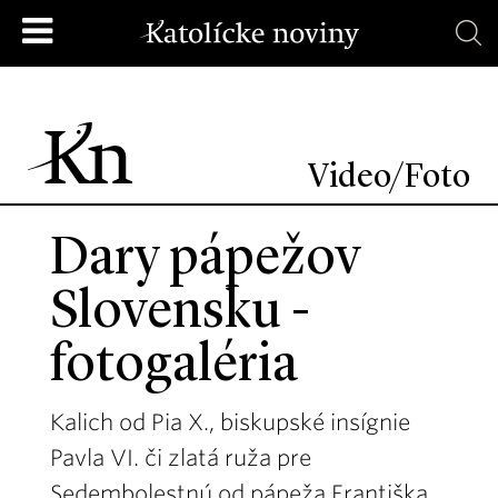
Video/Foto
Dary pápežov
Slovensku -
fotogaléria
Kalich od Pia X., biskupské insígnie
Pavla VI. či zlatá ruža pre
Sedembolestnú od pápeža Františka.