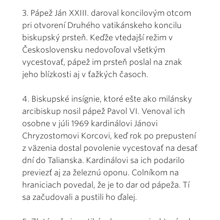
3. Pápež Ján XXIII. daroval koncilovým otcom
pri otvorení Druhého vatikánskeho koncilu
biskupský prsteň. Keďže vtedajší režim v
Československu nedovoľoval všetkým
vycestovať, pápež im prsteň poslal na znak
jeho blízkosti aj v ťažkých časoch.
4. Biskupské insígnie, ktoré ešte ako milánsky
arcibiskup nosil pápež Pavol VI. Venoval ich
osobne v júli 1969 kardinálovi Jánovi
Chryzostomovi Korcovi, keď rok po prepustení
z väzenia dostal povolenie vycestovať na desať
dní do Talianska. Kardinálovi sa ich podarilo
previezť aj za železnú oponu. Colníkom na
hraniciach povedal, že je to dar od pápeža. Tí
sa začudovali a pustili ho ďalej.