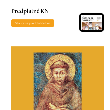
Predplatné KN
Staňte sa predplatiteľom