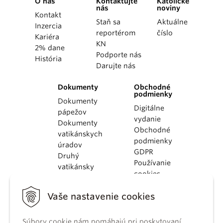
O nás
Kontaktujte
Katolícke
nás
noviny
Kontakt
Staň sa
Aktuálne
Inzercia
reportérom
číslo
Kariéra
KN
2% dane
Podporte nás
História
Darujte nás
Dokumenty
Obchodné
podmienky
Dokumenty
Digitálne
pápežov
vydanie
Dokumenty
Obchodné
vatikánskych
podmienky
úradov
GDPR
Druhý
Používanie
vatikánsky
cookies
koncil
Dokumenty
Vaše nastavenie cookies
KBS
Kódex
Súbory cookie nám pomáhajú pri poskytovaní
kánonického