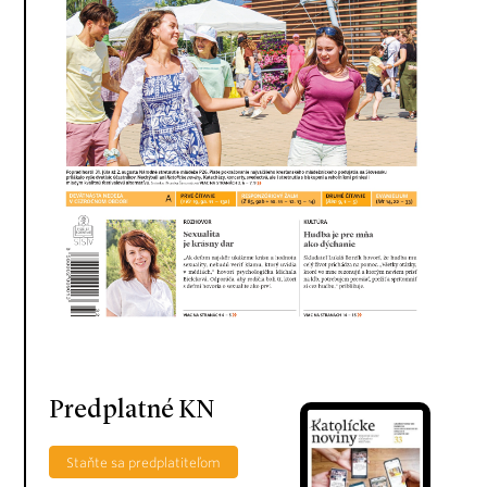
Predplatné KN
Staňte sa predplatiteľom