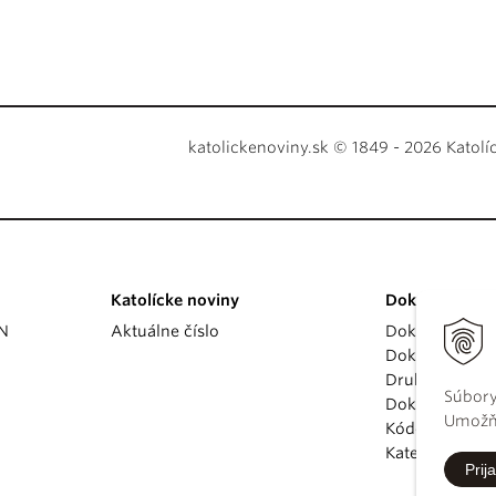
katolickenoviny.sk © 1849 - 2026 Katolí
Katolícke noviny
Dokumenty
KN
Aktuálne číslo
Dokumenty p
Dokumenty va
Druhý vatikán
Súbory
Dokumenty K
Umožňu
Kódex kánoni
Katechizmus Ka
Prija