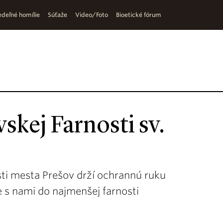
deľné homílie
Súťaže
Video/Foto
Bioetické fórum
skej Farnosti sv.
asti mesta Prešov drží ochrannú ruku
e s nami do najmenšej farnosti