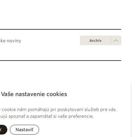
cke noviny
Archív
Obchodné podmienky
ápežov
Digitálne vydanie
Vaše nastavenie cookies
tikánskych úradov
Obchodné podmienky
sky koncil
GDPR
 cookie nám pomáhajú pri poskytovaní služieb pre vás.
BS
Používanie cookies
jú spoznať a zapamätať si vaše preferencie.
ckého práva
tolíckej cirkvi
ť
Nastaviť