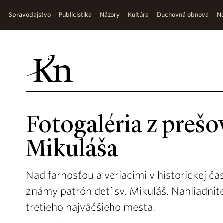
Spravodajstvo
Publicistika
Názory
Kultúra
Duchovná obnova
Ne
Fotogaléria z prešov
Mikuláša
Nad farnosťou a veriacimi v historickej č
známy patrón detí sv. Mikuláš. Nahliadnit
tretieho najväčšieho mesta.