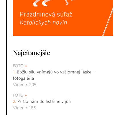
Najčítanejšie
FOTO
Božiu silu vnímajú vo vzájomnej láske -
fotogaléria
Videné: 205
FOTO
Prišlo nám do listárne v júli
Videné: 185