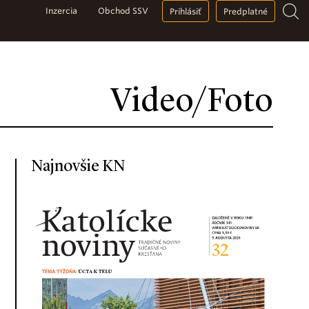
Inzercia
Obchod SSV
Prihlásiť
Predplatné
Video/Foto
Najnovšie KN