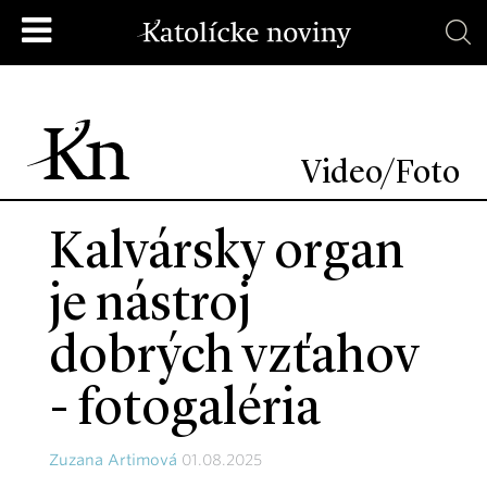
Video/Foto
Kalvársky organ
je nástroj
dobrých vzťahov
- fotogaléria
Zuzana Artimová
01.08.2025