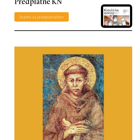
Predplatné KN
Staňte sa predplatiteľom