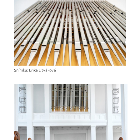
Snímka: Erika Litváková