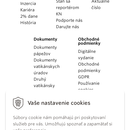
Staň sa
Aktuálne
Inzercia
reportérom
číslo
Kariéra
KN
2% dane
Podporte nás
História
Darujte nás
Dokumenty
Obchodné
podmienky
Dokumenty
Digitálne
pápežov
vydanie
Dokumenty
Obchodné
vatikánskych
podmienky
úradov
GDPR
Druhý
Používanie
vatikánsky
cookies
koncil
Dokumenty
Vaše nastavenie cookies
KBS
Kódex
Súbory cookie nám pomáhajú pri poskytovaní
kánonického
služieb pre vás. Umožňujú spoznať a zapamätať si
práva