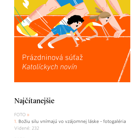
Najčítanejšie
FOTO
Božiu silu vnímajú vo vzájomnej láske - fotogaléria
Videné: 232