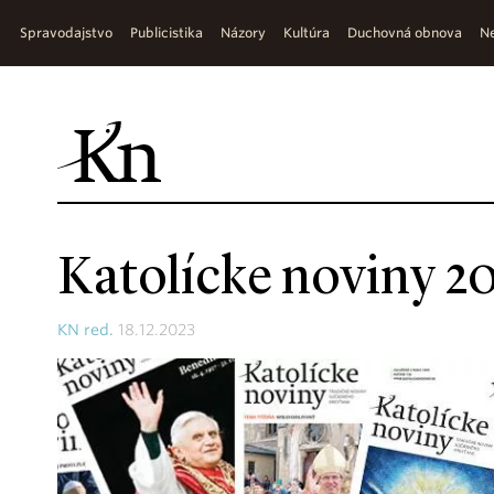
Spravodajstvo
Publicistika
Názory
Kultúra
Duchovná obnova
Ne
Katolícke noviny 20
KN red.
18.12.2023