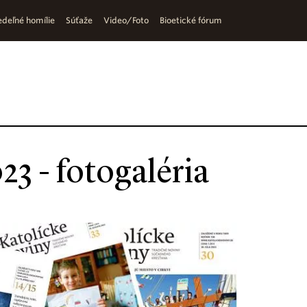
deľné homílie
Súťaže
Video/Foto
Bioetické fórum
23 - fotogaléria