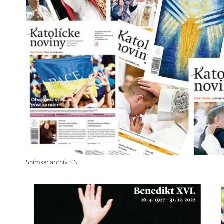
Snímka: archív KN