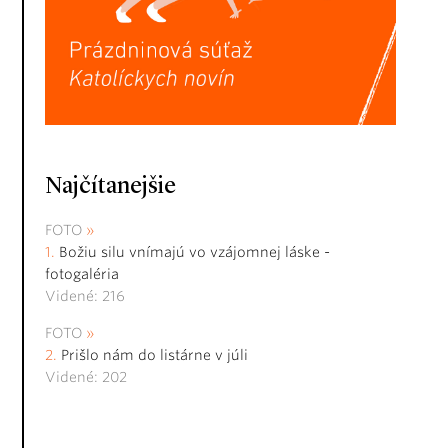
Najčítanejšie
FOTO
Božiu silu vnímajú vo vzájomnej láske -
fotogaléria
Videné: 216
FOTO
Prišlo nám do listárne v júli
Videné: 202