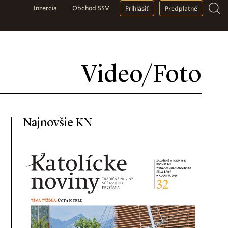
Inzercia
Obchod SSV
Prihlásiť
Predplatné
Video/Foto
Najnovšie KN