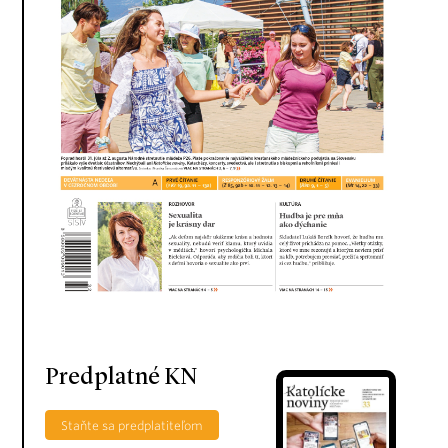
Predplatné KN
Staňte sa predplatiteľom