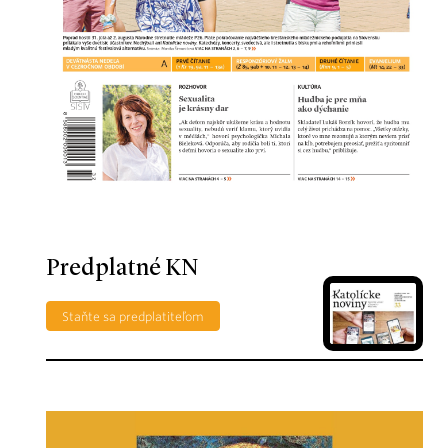
Predplatné KN
Staňte sa predplatiteľom