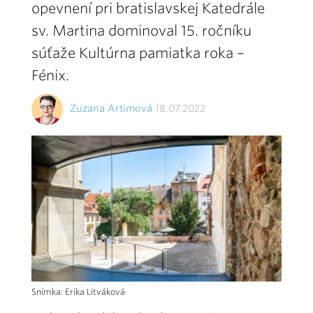
opevnení pri bratislavskej Katedrále
sv. Martina dominoval 15. ročníku
súťaže Kultúrna pamiatka roka –
Fénix.
Zuzana Artimová
18.07.2022
Snímka: Erika Litváková