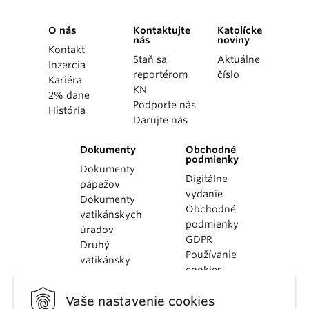
O nás
Kontaktujte
Katolícke
nás
noviny
Kontakt
Staň sa
Aktuálne
Inzercia
reportérom
číslo
Kariéra
KN
2% dane
Podporte nás
História
Darujte nás
Dokumenty
Obchodné
podmienky
Dokumenty
Digitálne
pápežov
vydanie
Dokumenty
Obchodné
vatikánskych
podmienky
úradov
GDPR
Druhý
Používanie
vatikánsky
cookies
koncil
Dokumenty
Vaše nastavenie cookies
KBS