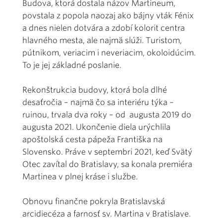
Budova, ktorá dostala názov Martineum,
povstala z popola naozaj ako bájny vták Fénix
a dnes nielen dotvára a zdobí kolorit centra
hlavného mesta, ale najmä slúži. Turistom,
pútnikom, veriacim i neveriacim, okoloidúcim.
To je jej základné poslanie.
Rekonštrukcia budovy, ktorá bola dlhé
desaťročia – najmä čo sa interiéru týka –
ruinou, trvala dva roky – od augusta 2019 do
augusta 2021. Ukončenie diela urýchlila
apoštolská cesta pápeža Františka na
Slovensko. Práve v septembri 2021, keď Svätý
Otec zavítal do Bratislavy, sa konala premiéra
Martinea v plnej kráse i službe.
Obnovu finančne pokryla Bratislavská
arcidiecéza a farnosť sv. Martina v Bratislave.