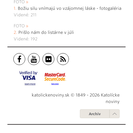
FOTO
Božiu silu vnímajú vo vzájomnej láske - fotogaléria
Videné: 211
FOTO
Prišlo nám do listárne v júli
Videné: 192
katolickenoviny.sk © 1849 - 2026 Katolícke
noviny
Archív