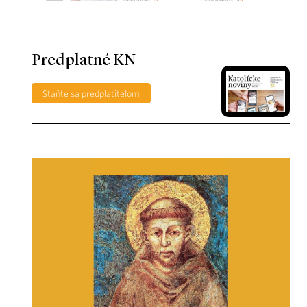
Predplatné KN
Staňte sa predplatiteľom